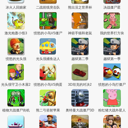
冰火人回娘家
二战前线突击队
熊出没之世界杯
决战僵尸星
激光炮轰小怪3
愤怒的小鸟VS僵尸
神箭手猫和老鼠
我的世界打方块
终极对决
愤怒的光头强
光头强捕鱼达人
越狱第二季
越狱第一季
光头强守卫小木屋2
愤怒的小鸟VS捣蛋
3D坦克的对决2
愤怒的小鸟打僵尸
猪太空板
植物大战僵尸街机
熊二弓箭射苹果
奥特曼大战僵尸3D
粉红猪大战外星人
版