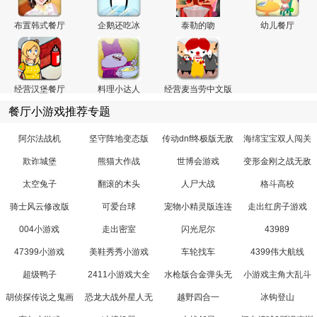
布置韩式餐厅
企鹅还吃冰
泰勒的吻
幼儿餐厅
经营汉堡餐厅
料理小达人
经营麦当劳中文版
餐厅小游戏推荐专题
阿尔法战机
坚守阵地变态版
传动dnf终极版无敌
海绵宝宝双人闯关
版
欺诈城堡
熊猫大作战
世博会游戏
变形金刚之战无敌
版
太空兔子
翻滚的木头
人尸大战
格斗高校
骑士风云修改版
可爱台球
宠物小精灵版连连
走出红房子游戏
看
004小游戏
走出密室
闪光尼尔
43989
47399小游戏
美鞋秀秀小游戏
车轮找车
4399伟大航线
超级鸭子
2411小游戏大全
水枪版合金弹头无
小游戏主角大乱斗
敌版
胡侦探传说之鬼画
恐龙大战外星人无
越野四合一
冰钩登山
卷
敌版