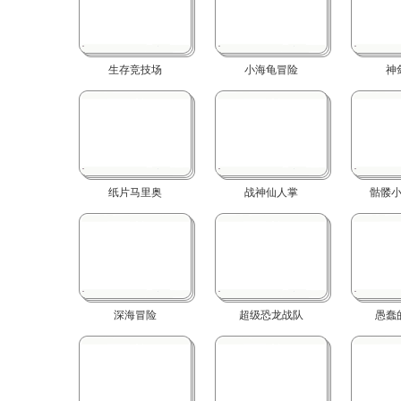
生存竞技场
小海龟冒险
神
纸片马里奥
战神仙人掌
骷髅
深海冒险
超级恐龙战队
愚蠢