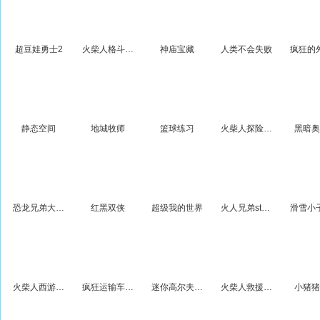
超豆娃勇士2
火柴人格斗进化v1.1
神庙宝藏
人类不会失败
疯狂的
静态空间
地城牧师
篮球练习
火柴人探险寻宝
黑暗奥
恐龙兄弟大冒险
红黑双侠
超级我的世界
火人兄弟story
火柴人西游战记
疯狂运输车3D虎口夺食
迷你高尔夫大师
火柴人救援任务3
小猪猪