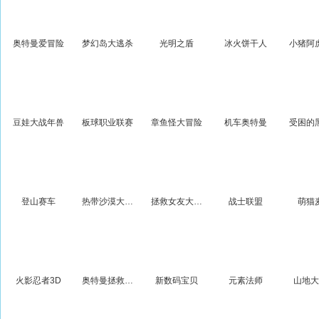
奥特曼爱冒险
梦幻岛大逃杀
光明之盾
冰火饼干人
豆娃大战年兽
板球职业联赛
章鱼怪大冒险
机车奥特曼
受困的
登山赛车
热带沙漠大冒险
拯救女友大行动
战士联盟
萌猫
火影忍者3D
奥特曼拯救小怪兽
新数码宝贝
元素法师
山地大