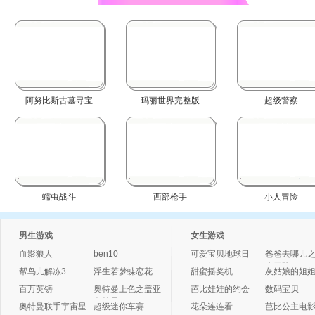
阿努比斯古墓寻宝
玛丽世界完整版
超级警察
蠕虫战斗
西部枪手
小人冒险
男生游戏
女生游戏
血影狼人
ben10
可爱宝贝地球日
爸爸去哪儿
大冒险3
帮鸟儿解冻3
浮生若梦蝶恋花
甜蜜摇奖机
灰姑娘的姐
百万英镑
奥特曼上色之盖亚
芭比娃娃的约会
数码宝贝
奥特曼
奥特曼联手宇宙星
超级迷你车赛
花朵连连看
芭比公主电