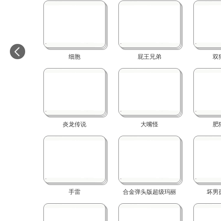
细胞
屁王兄弟
双
炎龙传说
大嘴怪
肥
手雷
合金弹头版超级玛丽
坏男