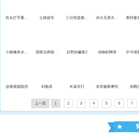
街头打手重制无敌版
公路超车
三分投篮挑战赛
冰火兄弟大营救
小猪佩奇水果大陆历险
黑暗法师探险2
狂野的飙客2
动物村网球
这猪谁能阻挡
剑魁录
长途车行
末世极限摩托
杀戮
上一页
1
2
3
4
5
6
7