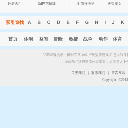
神
字
神庙逃亡
3d巴西排球
时尚连衣裙
改造魔女
索引查找
A
B
C
D
E
F
G
H
I
J
K
首页
休闲
益智
冒险
敏捷
战争
动作
体育
3355温馨提示：抵制不良游戏 拒绝盗版游戏 注意自我保
小游戏作品版权归原作者享有，如无意之中
关于我们
|
联系我们
|
留言反馈
Copyright ©201