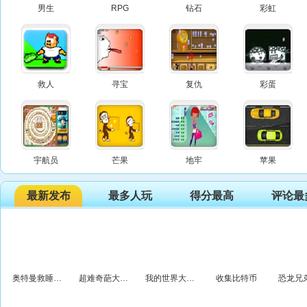
男生
RPG
钻石
彩虹
救人
寻宝
复仇
彩蛋
宇航员
芒果
地牢
苹果
最新发布
最多人玩
得分最高
评论最
奥特曼救睡公主3D版
超难奇葩大冒险
我的世界大作战
收集比特币