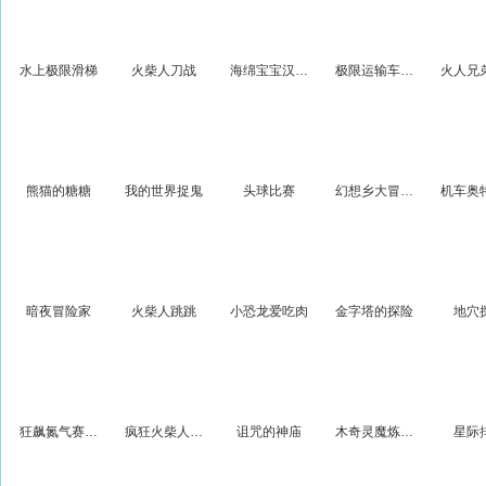
水上极限滑梯
火柴人刀战
海绵宝宝汉堡探险
极限运输车3D不可思议
熊猫的糖糖
我的世界捉鬼
头球比赛
幻想乡大冒险4
暗夜冒险家
火柴人跳跳
小恐龙爱吃肉
金字塔的探险
地穴
狂飙氮气赛车6
疯狂火柴人打乒乓球
诅咒的神庙
木奇灵魔炼的冒险
星际