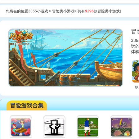
您所在的位置
3355小游戏
>
冒险类小游戏
>[共有
9296
款冒险类小游戏]
冒
3
玩
体
屁
冒险游戏合集