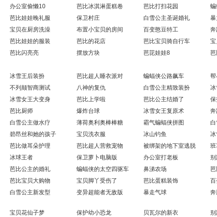
办公室偷懒10
芭比冰淇淋蛋糕卷
芭比打扫花园
蝙
芭比娃娃晚礼服
保卫村庄
白雪公主圣诞婚礼
暴
宝贝在厨房洗澡
布置小宝贝的房间
百变憨豆特工
奔
芭比娃娃的服装
芭比的花店
芭比宝贝骑自行车
宝
芭比闪亮亮
摆放方块
芭芘娃娃8
芭
冰雪王后装扮
芭比超人睡衣派对
蝙蝠侠公路飙车
帮
不列颠智商测试
八神的复仇
白雪公主精致装扮
冰
冰雪女王大变身
芭比上学啦
芭比公主结婚了
保
芭比厨师
爆炸台球
冰雪女王复原术
奔
白雪公主做水疗
薄荷奥利奥棒棒糖
霸气蝙蝠侠拼图
白
碧昂丝和她的孩子
宝贝洗衣服
冰山钓鱼
冰
芭比做耳朵护理
芭比超人营救宠物
被绑架的地下室逃脱
班
冰球王者
保卫萝卜电脑版
办公室打老板
别
芭比公主的婚礼
蝙蝠侠的太空四驱车
鼻涕农场
芭
芭比宝贝大购物
宝贝脚丫受伤了
芭比蛋糕装饰
百
白雪公主新发型
变异超能者无敌版
暴走气球
奔
宝贝花仙子梦
保护幼小恐龙
贝瓦尔的新衣
别