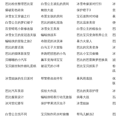
芭比粉丝整理芭比室
白雪公主凌乱的房间
冰雪奇缘派对打扫
冰
爆破彩色砖块
鲍勃大盗
保护橙子3
变
冰雪女王穿越之行
布置女孩的房间
宝石迷阵对对碰
暴
白雪公主的梦幻裙子
芭比的婚礼现场
芭比温泉美容
便
百变蜡笔小新修改版
冰雪女王美发
白雪公主的梳妆台
芭
冰雪女王的皇冠选关版
蝙蝠侠战车
芭比宝贝变身凯蒂公主
芭
蝙蝠侠的冒险之旅2
布朗尼的冰淇淋
暴力火柴人
芭
芭比的童话装
白马王子大冒险
芭比的完美变身
冰
芭比的猫咪新发型
奔跑吧愤怒的小鸟
芭比小宝贝偷懒
冰
贝嘟嘟的小汽车
飙车党海绵宝宝
芭比的芭蕾舞梦想换装
波
宝贝丽丝制作婚礼蛋糕
被诅咒的小球
芭比宝贝抓虱子
爸
战
冰雪姐妹的生日派对
帮警察叔叔停车
暴风雨逃脱
保
版
芭比汽车美容
缤纷大作战
芭比的美容护理
冰
芭比服装设计
蝙蝠侠暗夜行动无敌版
病毒大战
百
冰河世纪赛车
保护苹果消灭虫子
冰雪姐妹
芭
白雪公主找不同
宝贝制作药水时偷懒
帮鸟儿解冻2
芭