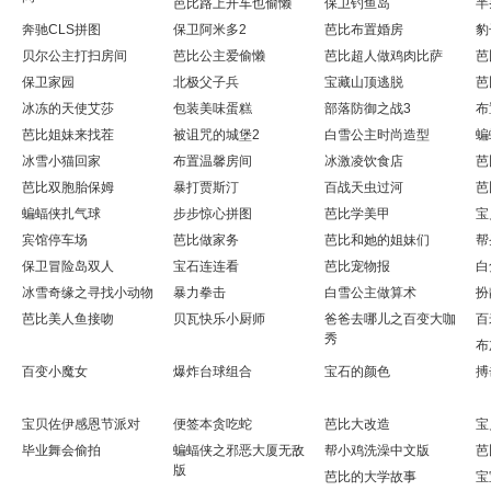
芭比路上开车也偷懒
保卫钓鱼岛
半
奔驰CLS拼图
保卫阿米多2
芭比布置婚房
豹
贝尔公主打扫房间
芭比公主爱偷懒
芭比超人做鸡肉比萨
芭
保卫家园
北极父子兵
宝藏山顶逃脱
芭
冰冻的天使艾莎
包装美味蛋糕
部落防御之战3
布
芭比姐妹来找茬
被诅咒的城堡2
白雪公主时尚造型
蝙
冰雪小猫回家
布置温馨房间
冰激凌饮食店
芭
芭比双胞胎保姆
暴打贾斯汀
百战天虫过河
芭
蝙蝠侠扎气球
步步惊心拼图
芭比学美甲
宝
宾馆停车场
芭比做家务
芭比和她的姐妹们
帮
保卫冒险岛双人
宝石连连看
芭比宠物报
白
冰雪奇缘之寻找小动物
暴力拳击
白雪公主做算术
扮
芭比美人鱼接吻
贝瓦快乐小厨师
爸爸去哪儿之百变大咖
百
秀
布
百变小魔女
爆炸台球组合
宝石的颜色
搏
宝贝佐伊感恩节派对
便签本贪吃蛇
芭比大改造
宝
毕业舞会偷拍
蝙蝠侠之邪恶大厦无敌
帮小鸡洗澡中文版
芭
版
芭比的大学故事
宝