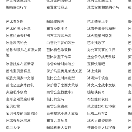
冰雪奇缘做急救
变形金刚防御战
冰河世纪躲雪球
暴
蝙蝠侠自行车
布置化妆品店
冰雪安娜和她的小马
帮
芭比看牙医
蝙蝠侠闯关
芭比骑车上学
爆
芭比的照片分享
布置圣诞图片
冰雪奇缘美容秘密
冰
冰雪姐妹去野餐
巴布工程师乐园
冰火熊猫网络版
冰
冰激凌店约会
白雪公主梦幻装扮
芭比找数字
芭
爸爸去哪儿之原版大冒
芭比粉色系装扮
办公室同事的生日
变
险
芭比发型工作室
堡垒争夺战无敌版
贝
冰雪姐妹布置新家
冰雪奇缘时尚装扮
宝贝快睡吧
保
芭比宝贝蛋糕屋
保护马里奥兄弟选关版
冰上炫舞
芭
帮恐龙回家中文版
芭比公主时尚发型
冰淇淋车填色
芭
芭比公主豪华婚礼
保护橙子之西大荒版
冰火人之战中文版
保
奔跑吧小驯鹿
白雪公主找数字2
蝙蝠侠传奇
变
变形金刚恶魔猎手
芭比的宝马
布娃娃的衣服
芭
宝贝扫雷
白雪公主逃生
芭比娃娃打扫浴室
芭
宝贝可爱的面部彩绘
百变蜡笔小新无敌版
巴布工程车2
蝙
冰凉香草冰淇淋
布置儿童玩具
冰火人遗迹探险
冰
保卫大便
蝙蝠机器人轰炸
变形金刚之找字母
芭