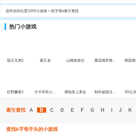
您所在的位置
3355小游戏
>
按字母b索引查找
热门小游戏
屁王兄弟2
霸王龙
山姆旅游记
重温俄罗斯方块游戏
捣蛋猪
狂野飙客2
大卡车吃小汽车4
调戏床上美女
制作超级汉堡包
索引查找
A
B
C
D
E
F
G
H
I
J
K
查找
b
字母开头的小游戏