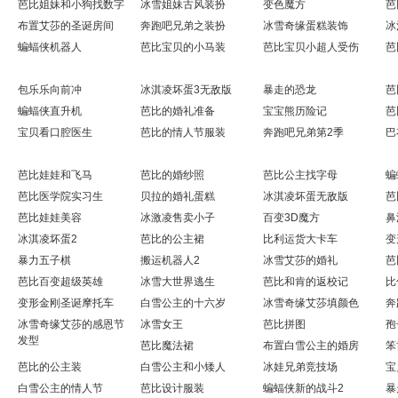
芭比姐妹和小狗找数字
冰雪姐妹古风装扮
变色魔方
芭
布置艾莎的圣诞房间
奔跑吧兄弟之装扮
冰雪奇缘蛋糕装饰
冰
蝙蝠侠机器人
芭比宝贝的小马装
芭比宝贝小超人受伤
芭
包乐乐向前冲
冰淇凌坏蛋3无敌版
暴走的恐龙
芭
蝙蝠侠直升机
芭比的婚礼准备
宝宝熊历险记
芭
宝贝看口腔医生
芭比的情人节服装
奔跑吧兄弟第2季
巴
芭比娃娃和飞马
芭比的婚纱照
芭比公主找字母
蝙
芭比医学院实习生
贝拉的婚礼蛋糕
冰淇凌坏蛋无敌版
芭
芭比娃娃美容
冰激凌售卖小子
百变3D魔方
鼻
冰淇凌坏蛋2
芭比的公主裙
比利运货大卡车
变
暴力五子棋
搬运机器人2
冰雪艾莎的婚礼
芭
芭比百变超级英雄
冰雪大世界逃生
芭比和肯的返校记
比
变形金刚圣诞摩托车
白雪公主的十六岁
冰雪奇缘艾莎填颜色
奔
冰雪奇缘艾莎的感恩节
冰雪女王
芭比拼图
孢
发型
芭比魔法裙
布置白雪公主的婚房
笨
芭比的公主装
白雪公主和小矮人
冰娃兄弟竞技场
宝
白雪公主的情人节
芭比设计服装
蝙蝠侠新的战斗2
暴