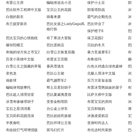
布置公主房
蝙蝠侠追击小丑
保护小土豆
部
芭比软件工程师中文版
宝贝公主的花园
部落塔防战
冰
白领的新衣
病毒来袭
霸气的企鹅先生
冰
布兰妮穿新衣
芭比女孩之LadyGaga风
芭比毕业了
冰
格打扮
保护橙子8
芭
芭比宝贝的心情抱枕
布丁果冻大冒险
保卫花园2
百
爆转陀螺王
芭比蛋糕店
贝拉的冬天
芭
奔驰的绿方块之寻宝2
白雪公主恢复容颜
暴力竞速赛车2
布
百变小英雄中文版
布置女王宫殿
布鲁祖玛
爆
白雪公主之隐藏的草莓
暴风雪逃生
白色火鸡逃出绿色森林
芭
变色龙
芭比公主裙
北极人滑冰中文版
冰
保龄球
霸气越野车2
百万大富翁金版
百
蝙蝠侠驾驶摩托
帮土豆君刮胡子
布置冰雪两姐妹的屋子
布
芭比超人清理浴室
芭比夏威夷度假
比萨大师中文版
帮
冰雪奇缘修理胡子
变形金刚塔防
布置宝宝的房间
冰
宝石之星消消看
办公桌上停车
宝贝和辣妈
薄
宝贝莉莉花园洗澡
芭比娃娃民族裙
冰激凌蛋糕店
宝
半夜偷吃
芭比环球公主装
变身时尚达人
芭
布娃娃打气球增强版
斑马幻灯片
布伦达时尚装扮
巴