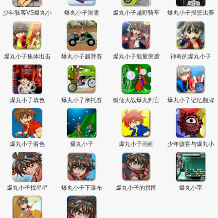
少年骇客VS爆丸小
爆丸小子滑雪
爆丸小子越野骑车
爆丸小子投篮比赛
子
爆丸小子集体出击
爆丸小子越野赛
爆丸小子能量突袭
神奇的爆丸小子
爆丸小子填色
爆丸小子摩托赛
狐仙大战爆丸判官
爆丸小子记忆翻牌
爆丸小子着色
爆丸小子
爆丸小子画画
少年骇客与爆丸小
子对打
爆丸小子找星星
爆丸小子下瀑布
爆丸小子的拼图
爆丸小字