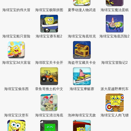
海绵宝宝的伟大冒
海绵宝宝极限拼图
夏季动漫人物武道
海绵宝宝魔法蛋糕
险2
大会
锅
海绵宝宝船只冒险
海绵宝宝赛车船2
海绵宝宝海底坦克
海绵宝宝海底历险2
大战
海绵宝宝3d大富翁
海绵双宝关卡全开
海盗寻宝藏关卡全
海绵宝宝冒险记2
4
版
开版
海绵宝宝偷东西
章鱼哥推土机中文
海绵宝宝摩艇赛
派大星越野摩托车
版
海绵宝宝汉堡车
海绵宝宝清洁海底
泡神海绵宝宝无敌
海绵宝宝人肉飞镖
版
页