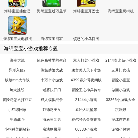
海绵宝宝捕鱼记
海绵宝宝过万圣节
海绵宝宝开巴士
海绵宝宝玩街机
海绵宝宝大电影找
海绵宝宝回家
愤怒的小鸟拼图
东西
海绵宝宝小游戏推荐专题
海空大战
绿色森林里的生命
双人打架小游戏
2144奥比岛小游戏
异形入侵2
终极螃蟹大战
唐宫美人天下小游
选秀门女孩
戏
版娘mm大作战
十万个小游戏
4399赛尔号夜间版
冒险小宝宝
iq大挑战
老婆快开门
冒险王之神兵传奇
做面小游戏
无敌版4399
冒险岛怎么打豆豆
双人模拟战争
21444小游戏
33366小游戏大全
小红球回家
邦德吻美女
原始人玩坚果
跳跃球
生态战斗
海底鱼叉男
赛尔号合金赛伯斯
泥球连连看
特
小狗种美丽鲜花
魔法糖果屋
66333小游戏
宠物小保姆