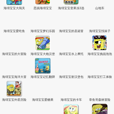
海绵宝宝大闯关
恶搞海绵宝宝
海绵宝宝变果冻3选
山地车
关版
海绵宝宝爱吃鱼
海绵宝宝梦幻乐园
海绵宝宝的圣诞冒
海绵宝宝找袜子
情人节版
险2
海绵宝宝的大冒险
海绵宝宝大炮汉堡
海绵宝宝水上摩托
海绵宝宝挑战泡泡
堂
海绵宝宝海洋大冒
海绵宝宝记忆翻牌
海绵宝宝射汉堡包
海绵宝宝打工体验
险
海绵宝宝外星历险
海绵宝宝爱糖果
海绵宝宝的卡车
章鱼哥森林冒险