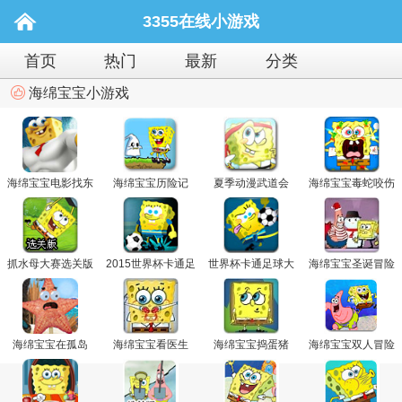
3355在线小游戏
首页
热门
最新
分类
海绵宝宝小游戏
海绵宝宝电影找东
海绵宝宝历险记
夏季动漫武道会
海绵宝宝毒蛇咬伤
西
治疗
抓水母大赛选关版
2015世界杯卡通足
世界杯卡通足球大
海绵宝宝圣诞冒险
球大赛
赛加强版
海绵宝宝在孤岛
海绵宝宝看医生
海绵宝宝捣蛋猪
海绵宝宝双人冒险