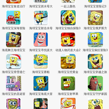
海绵宝宝食道治疗
海绵宝宝抓水母大
一起上颜色
海绵宝宝冒险记3
赛选关版
海绵宝宝深海冒险
海绵宝宝射击水母
海绵宝宝独自探险3
海绵宝宝俄罗斯方
无敌版
块
海底舞王海绵宝宝
海绵宝宝寻找派大
动漫人物武道大会2
海绵宝宝疯狂冒险3
星
海绵宝宝滑雪逃亡
海绵宝宝赛船
海绵宝宝挖黄金
海绵宝宝穿越之旅
海绵宝宝的圣诞冒
海绵宝宝海底大冒
海绵宝宝射苹果
海绵宝宝守护家园
险
险