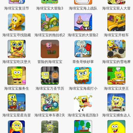
主
海绵宝宝复活节
海绵宝宝大冒险3
海绵宝宝海上战队
海绵宝宝双人大冒
险选关版
海绵宝宝寻找隐藏
海绵宝宝的拖拉机2
海绵宝宝的大冒险2
海绵宝宝开校车
物
关卡全开版
海绵宝宝吃汉堡大
冒险的海绵宝宝
章鱼哥铁砂掌
海绵宝宝的雪地摩
赛
托车
海绵宝宝服务生
海绵宝宝万圣节历
海绵宝宝海底打小
海绵宝宝汉堡王
险记3
怪
海绵宝宝星星岛冒
海绵宝宝单车赛2关
海绵宝宝海底历险3
海绵宝宝捕鱼达人
险
卡全开版