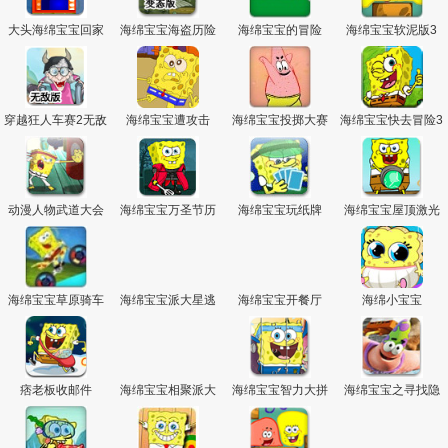
大头海绵宝宝回家
海绵宝宝海盗历险
海绵宝宝的冒险
海绵宝宝软泥版3
变态版
穿越狂人车赛2无敌
海绵宝宝遭攻击
海绵宝宝投掷大赛
海绵宝宝快去冒险3
版
动漫人物武道大会
海绵宝宝万圣节历
海绵宝宝玩纸牌
海绵宝宝屋顶激光
险2
枪
海绵宝宝草原骑车
海绵宝宝派大星逃
海绵宝宝开餐厅
海绵小宝宝
亡记
痞老板收邮件
海绵宝宝相聚派大
海绵宝宝智力大拼
海绵宝宝之寻找隐
星关卡全开版
图
藏的数字