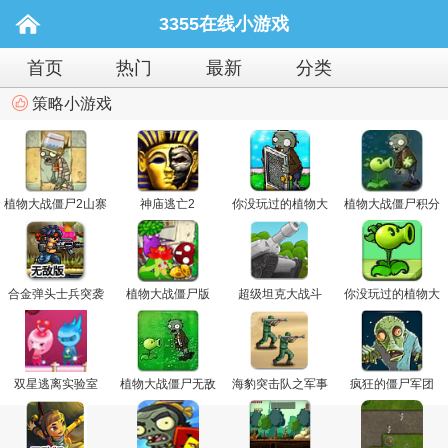
3355在线小游戏
首页
热门
最新
分类
策略小游戏
植物大战僵尸2山寨
神庙逃亡2
你没玩过的植物大
植物大战僵尸积分
版
战僵尸4
版关卡全开
合金弹头士兵突袭
植物大战僵尸版
超级坦克大战斗
你没玩过的植物大
无敌版
战僵尸5
双星逃离实验室
植物大战僵尸无敌
海豹突击队之军事
疯狂的僵尸军团
战略版2
战役4