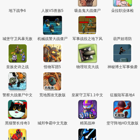
地下战争6
人族VS兽族5
吸血鬼大战僵尸
朵拉职业体检
城堡守卫风暴无敌
机械战警大战僵尸
军事战役之地下风
葫芦娃塔防
版
无敌版
暴4
皇族史诗之战
怪物军团5
物理坦克大战
神秘博士军事偷袭
警察大战僵尸中文
荒地围攻无敌版
皇家守卫军1.1中文
征服陆军基地4
无敌版
无敌版
黑猫警长传奇3
城邦争霸中文无敌
精英战神
坚守阵地HD无敌版
版
页