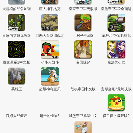
大规模的战争加强
巨人捕手杰克
皇家守卫军无敌版
皇族守卫军2全面进
版3
1.13
攻无敌版
皇家的英雄无敌版
邪恶大头防御战无
小猴子守城5
疯狂坦克保卫战无
敌版
敌版
螺旋星系2中文版
小小人战斗
帝国崛起
魔法美少女
英雄王
超级神奇宝贝
战棋帝国中文版
变形金刚3最终决战
汉娜大战僵尸
进击的怪物3
城堡守卫风暴中文
保卫萝卜极限版2
版