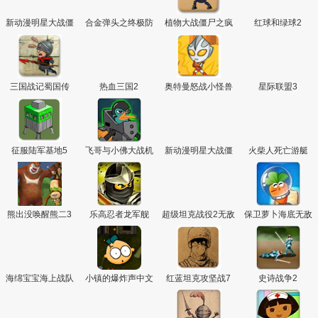
新动漫明星大战僵
合金弹头之终极防
植物大战僵尸之疯
红球和绿球2
尸选
御
狂大叔
三国战记蜀国传
热血三国2
奥特曼怒战小怪兽
星际联盟3
征服陆军基地5
飞哥与小佛大战机
新动漫明星大战僵
火柴人死亡游艇
器人
尸选关版
熊出没唤醒熊二3
乐高忍者龙军舰
超级坦克战役2无敌
保卫萝卜海底无敌
版
版
海绵宝宝海上战队
小镇的爆炸声中文
红蓝坦克攻坚战7
史诗战争2
版