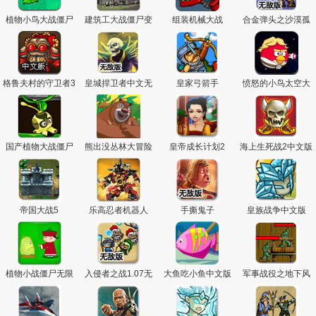
主
植物小鸟大战僵尸
建筑工大战僵尸变
组装机械大战
合金弹头之沙漠孤
态版
城无敌版
格鲁夫村的守卫者3
皇城捍卫者中文无
皇家弓箭手
愤怒的小鸟太空大
中文版
敌版
战
国产植物大战僵尸
熊出没丛林大冒险
皇帝成长计划2
海上生死战2中文版
帝国大战5
乐高忍者机器人
手撕鬼子
皇族战争中文版
植物小战僵尸无限
入侵者之战1.07无
大鱼吃小鱼中文版
军事战役之地下风
版
敌版
暴