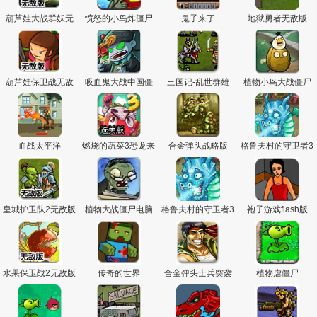
葫芦娃大战群妖无
愤怒的小鸟炸僵尸
鬼子来了
地狱勇者无敌版
敌版
葫芦娃保卫战无敌
吸血鬼大战中国僵
三国记-乱世群雄
植物小鸟大战僵尸
版
尸变态版
猪
血战太平洋
燃烧的蔬菜3恐龙来
合金弹头战略版
格鲁夫村的守卫者3
了选关版
中文无敌版
皇城护卫队2无敌版
植物大战僵尸电脑
格鲁夫村的守卫者3
袍子游戏flash版
版
无敌版
水果保卫战2无敌版
传奇的世界
合金弹头士兵突袭
植物虐僵尸