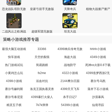
恐龙战队塔防无敌
皇家弓箭手无敌版
天降奇兵
植物大战僵尸僵尸
版
内战
二战风云之欧洲战
超级军团无敌版
坦克大战
场2变态版
策略小游戏推荐专题
最强大脑互动游戏
33366
4399神兵传奇无敌
hhhh小游戏
幸运版
快车游戏
天空的裂痕
海盗大战
4349小游戏
热门游戏试玩
简易跳棋
战地防守
死神vs火影0.8下载
小黄鸡怎么玩
fx2me
4322小游戏
4399造梦西游2无
敌版小游戏
4398小游戏
浴血对抗
2144摩尔庄园
赛尔号乌凯
赛尔号赫利斯
洛克王国执着灵兽
4399天天飞车
落井下石小游戏
赛尔号泰尼亚
4399暴打火柴人
杀手日记7
沙漠暴风
精灵五子棋
7k7k弹弹
54399小游戏
仙境寻踪