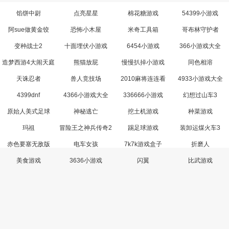
馅饼中尉
点亮星星
棉花糖游戏
54399小游戏
阿sue做黄金饺
恐怖小木屋
米奇工具箱
哥布林守护者
变种战士2
十面埋伏小游戏
6454小游戏
366小游戏大全
造梦西游4大闹天庭
熊猫放屁
慢慢扒掉小游戏
同色相溶
天诛忍者
兽人竞技场
2010麻将连连看
4933小游戏大全
4399dnf
4366小游戏大全
336666小游戏
幻想过山车3
原始人美式足球
神秘逃亡
挖土机游戏
种菜游戏
玛祖
冒险王之神兵传奇2
踢足球游戏
装卸运煤火车3
赤色要塞无敌版
电车女孩
7k7k游戏盒子
折磨人
美食游戏
3636小游戏
闪翼
比武游戏