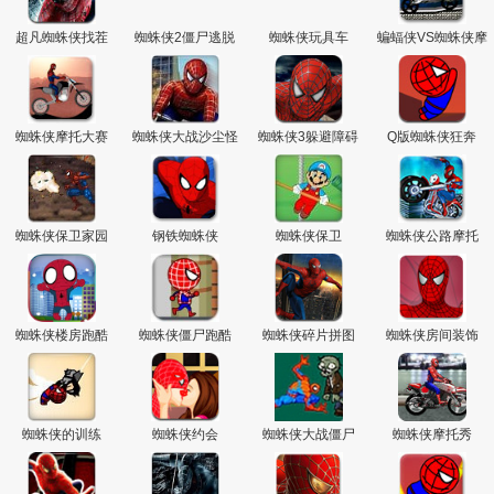
超凡蜘蛛侠找茬
蜘蛛侠2僵尸逃脱
蜘蛛侠玩具车
蝙蝠侠VS蜘蛛侠摩
托赛
蜘蛛侠摩托大赛
蜘蛛侠大战沙尘怪
蜘蛛侠3躲避障碍
Q版蜘蛛侠狂奔
蜘蛛侠保卫家园
钢铁蜘蛛侠
蜘蛛侠保卫
蜘蛛侠公路摩托
蜘蛛侠楼房跑酷
蜘蛛侠僵尸跑酷
蜘蛛侠碎片拼图
蜘蛛侠房间装饰
蜘蛛侠的训练
蜘蛛侠约会
蜘蛛侠大战僵尸
蜘蛛侠摩托秀
页