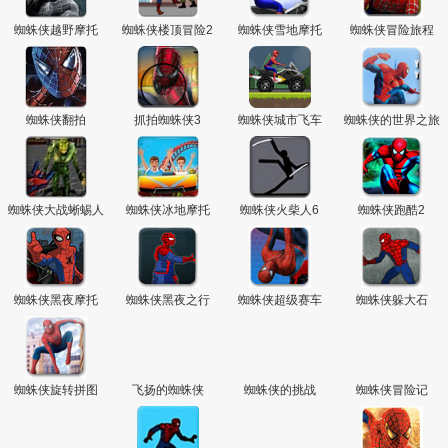
蜘蛛侠越野摩托
蜘蛛侠楼顶冒险2
蜘蛛侠雪地摩托
蜘蛛侠冒险旅程
蜘蛛侠翻拍
抓拍蜘蛛侠3
蜘蛛侠城市飞车
蜘蛛侠的世界之旅
蜘蛛侠大战蜥蜴人
蜘蛛侠冰地摩托
蜘蛛侠火柴人6
蜘蛛侠跑酷2
蜘蛛侠黑夜摩托
蜘蛛侠黑夜之行
蜘蛛侠超级赛车
蜘蛛侠躲大石
蜘蛛侠旋转拼图
飞扬的蜘蛛侠
蜘蛛侠的挑战
蜘蛛侠冒险记