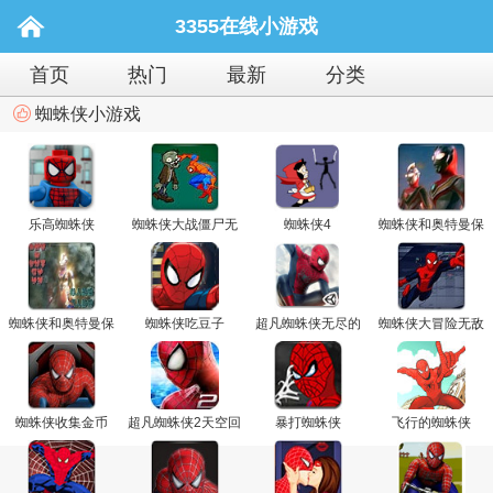
3355在线小游戏
首页
热门
最新
分类
蜘蛛侠小游戏
乐高蜘蛛侠
蜘蛛侠大战僵尸无
蜘蛛侠4
蜘蛛侠和奥特曼保
敌版
护地球无敌版
蜘蛛侠和奥特曼保
蜘蛛侠吃豆子
超凡蜘蛛侠无尽的
蜘蛛侠大冒险无敌
护地球
飞翔
版
蜘蛛侠收集金币
超凡蜘蛛侠2天空回
暴打蜘蛛侠
飞行的蜘蛛侠
荡