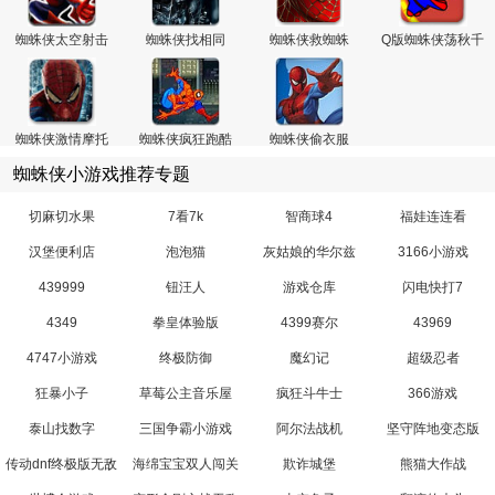
蜘蛛侠太空射击
蜘蛛侠找相同
蜘蛛侠救蜘蛛
Q版蜘蛛侠荡秋千
蜘蛛侠激情摩托
蜘蛛侠疯狂跑酷
蜘蛛侠偷衣服
蜘蛛侠小游戏推荐专题
切麻切水果
7看7k
智商球4
福娃连连看
汉堡便利店
泡泡猫
灰姑娘的华尔兹
3166小游戏
439999
钮汪人
游戏仓库
闪电快打7
4349
拳皇体验版
4399赛尔
43969
4747小游戏
终极防御
魔幻记
超级忍者
狂暴小子
草莓公主音乐屋
疯狂斗牛士
366游戏
泰山找数字
三国争霸小游戏
阿尔法战机
坚守阵地变态版
传动dnf终极版无敌
海绵宝宝双人闯关
欺诈城堡
熊猫大作战
版