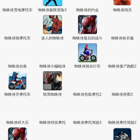
蜘蛛侠雪地摩托车
蜘蛛侠极限冒险3
蜘蛛侠的约会
蜘蛛侠闯关
蜘蛛侠骑摩托车
迷人的蜘蛛侠
蜘蛛侠最后的战斗
蜘蛛侠收衣服
蜘蛛侠自救
蜘蛛侠斗蝙蝠侠
蜘蛛侠骑自行车
蜘蛛侠僵尸跑酷2
蜘蛛侠开摩托车
暗黑蜘蛛侠
蜘蛛侠危险摩托2
蜘蛛侠拼图3
蜘蛛侠碎大石
蜘蛛侠特技摩托
蜘蛛侠摩托驾驶3
蜘蛛侠摩托驾驶2