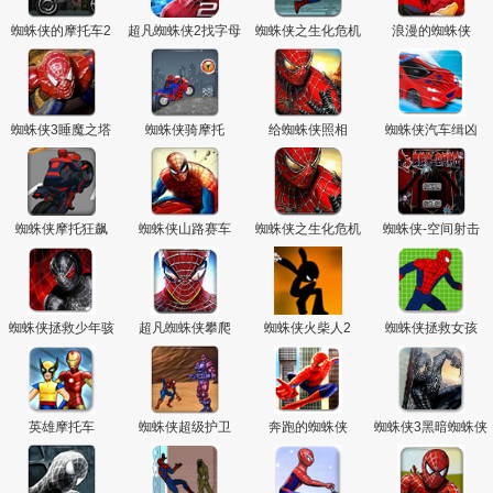
主
蜘蛛侠的摩托车2
超凡蜘蛛侠2找字母
蜘蛛侠之生化危机
浪漫的蜘蛛侠
蜘蛛侠3睡魔之塔
蜘蛛侠骑摩托
给蜘蛛侠照相
蜘蛛侠汽车缉凶
蜘蛛侠摩托狂飙
蜘蛛侠山路赛车
蜘蛛侠之生化危机
蜘蛛侠-空间射击
关卡全开无敌版
蜘蛛侠拯救少年骇
超凡蜘蛛侠攀爬
蜘蛛侠火柴人2
蜘蛛侠拯救女孩
客
英雄摩托车
蜘蛛侠超级护卫
奔跑的蜘蛛侠
蜘蛛侠3黑暗蜘蛛侠