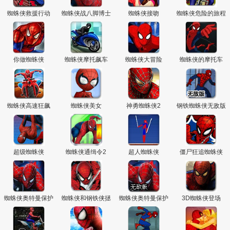
蜘蛛侠救援行动
蜘蛛侠战八脚博士
蜘蛛侠接吻
蜘蛛侠危险的旅程
你做蜘蛛侠
蜘蛛侠摩托飙车
蜘蛛侠大冒险
蜘蛛侠的摩托车
蜘蛛侠高速狂飙
蜘蛛侠美女
神勇蜘蛛侠2
钢铁蜘蛛侠无敌版
超级蜘蛛侠
蜘蛛侠通缉令2
超人蜘蛛侠
僵尸狂追蜘蛛侠
蜘蛛侠奥特曼保护
蜘蛛侠和钢铁侠拯
蜘蛛侠奥特曼保护
3D蜘蛛侠登场
地球
救城市2
地球无敌版