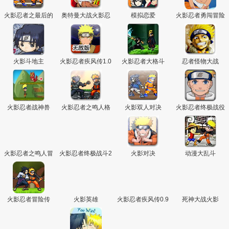
火影忍者之最后的
奥特曼大战火影忍
模拟恋爱
火影忍者勇闯冒险
决战
者
岛
火影斗地主
火影忍者疾风传1.0
火影忍者大格斗
忍者怪物大战
无敌版
火影忍者战神兽
火影忍者之鸣人格
火影双人对决
火影忍者终极战役
斗
火影忍者之鸣人冒
火影忍者终极战斗2
火影对决
动漫大乱斗
险
火影忍者冒险传
火影英雄
火影忍者疾风传0.9
死神大战火影