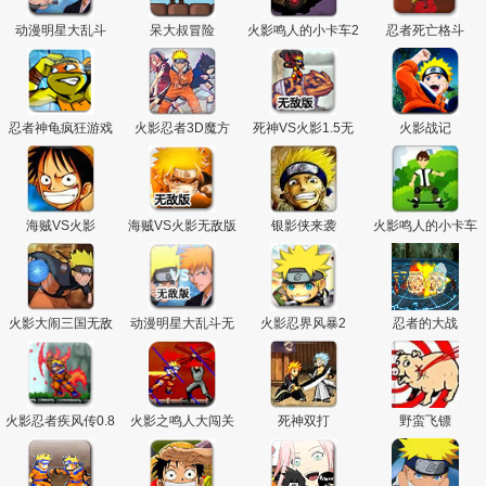
主
动漫明星大乱斗
呆大叔冒险
火影鸣人的小卡车2
忍者死亡格斗
忍者神龟疯狂游戏
火影忍者3D魔方
死神VS火影1.5无
火影战记
敌版
海贼VS火影
海贼VS火影无敌版
银影侠来袭
火影鸣人的小卡车
火影大闹三国无敌
动漫明星大乱斗无
火影忍界风暴2
忍者的大战
版
敌版
火影忍者疾风传0.8
火影之鸣人大闯关
死神双打
野蛮飞镖