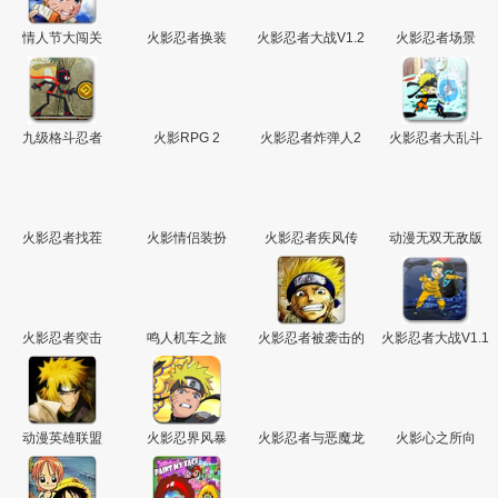
情人节大闯关
火影忍者换装
火影忍者大战V1.2
火影忍者场景
变态版
九级格斗忍者
火影RPG 2
火影忍者炸弹人2
火影忍者大乱斗
火影忍者找茬
火影情侣装扮
火影忍者疾风传
动漫无双无敌版
火影忍者突击
鸣人机车之旅
火影忍者被袭击的
火影忍者大战V1.1
木叶村
动漫英雄联盟
火影忍界风暴
火影忍者与恶魔龙
火影心之所向
页