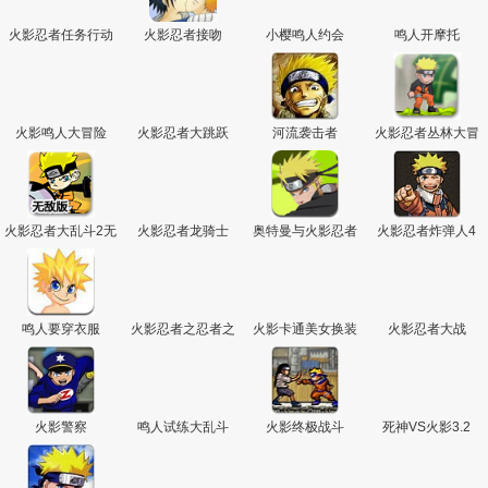
火影忍者任务行动
火影忍者接吻
小樱鸣人约会
鸣人开摩托
火影鸣人大冒险
火影忍者大跳跃
河流袭击者
火影忍者丛林大冒
险
火影忍者大乱斗2无
火影忍者龙骑士
奥特曼与火影忍者
火影忍者炸弹人4
敌版
大找茬
鸣人要穿衣服
火影忍者之忍者之
火影卡通美女换装
火影忍者大战
路
火影警察
鸣人试练大乱斗
火影终极战斗
死神VS火影3.2