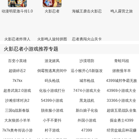
动漫明星激斗传1.0
火影忍者
海贼王袭击火影忍
鸣人露营之旅
者（测试版）
火影忍者炸弹人
火影鸣人旋转拼图
忍者勇闯火山关卡
全开版
火影忍者小游戏推荐专题
百变小英雄
游龙嬉凤
沙漠塔防
青蛙玛祖
超级碎石2
倒霉熊逃离房间中
逗小猴开心5新版攻
拯救慢羊羊
文版
略
7k7kx
码头枪战
城市枪战
4399城邦争霸无敌
版
超兽武装2.0游戏
化妆小游戏打分
7474小游戏大全
43969小游戏大全
沙滩排球对决2
54399小游戏
黑龙战机
33366小游戏大全
三国q战新春版
脱依服小游戏
新白娘子化妆
超级五星战队全集
大灰狼抓小羊羊
小手不要抖
外国小游戏
掘金勇士4399
7k7k奥奇传说小游
村子游戏
47399
经营盆栽店种花赚
戏
钱