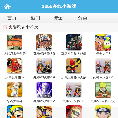
3355在线小游戏
首页
热门
最新
分类
火影忍者小游戏
火影忍者千年杀
死神VS火影2.6
新动漫明星大战僵
狂丧之尸8
尸无敌版
乐高忍者格斗
死神VS火影0.9
乐高忍者格斗无敌
死神vs火影2.0
版
忍者大格斗
死神VS火影2.2
死神VS火影0.6
死神VS火影1.3无
敌版