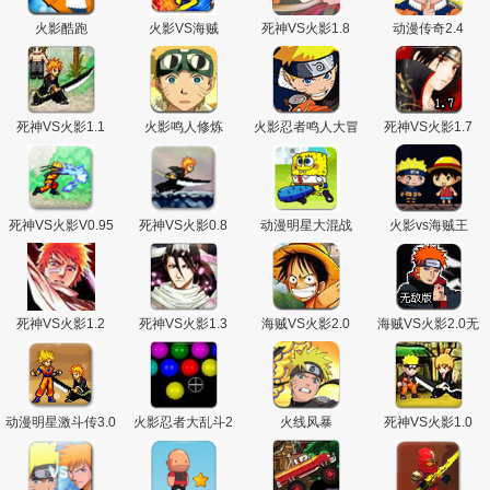
火影酷跑
火影VS海贼
死神VS火影1.8
动漫传奇2.4
死神VS火影1.1
火影鸣人修炼
火影忍者鸣人大冒
死神VS火影1.7
险
死神VS火影V0.95
死神VS火影0.8
动漫明星大混战
火影vs海贼王
死神VS火影1.2
死神VS火影1.3
海贼VS火影2.0
海贼VS火影2.0无
敌版
动漫明星激斗传3.0
火影忍者大乱斗2
火线风暴
死神VS火影1.0