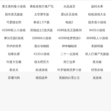
赛文奥特曼小游戏
勇敢老爸打僵尸无
水晶迷宫
旋转水果
敌版
脱衣裳无敌版
太空赛车族
爱q豆豆游戏
机枪游戏大全
可爱猫女郎
拳皇1.3下载
电箱2
脱衣裳小游戏
43399双人小游戏
双猫战士2选关版
4399洛克王国夜间
9433小游戏
版
摩尔庄园2游戏
336666小游戏
43399造梦西游3
3699双人小游戏
乔伊的世界
逃出动物园
神奇蝙蝠侠
美丽韩服
划拳比赛
4133小游戏
二十一点游戏
双人打僵尸无敌版
印度大宝藏
很太吧官方
死亡边界
夜光猴
新农夫
欺凌游戏
叶罗丽精灵梦小游
经营农场
戏
苏珊与狗
模拟战争
美丽的白雪公主
龙游戏