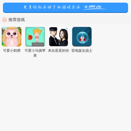
推荐游戏
可爱小刺猬
可爱小马摘苹
来自星星的你
雷电版女战士
果