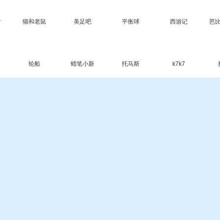
树
猫和老鼠
美足吧
平衡球
西游记
芭
轮船
蜡笔小新
托马斯
k7k7