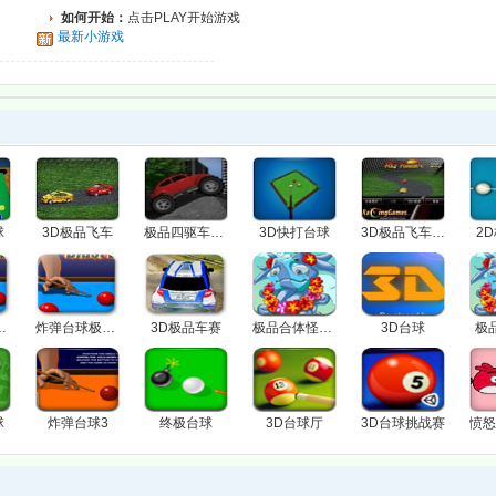
如何开始：
点击PLAY开始游戏
最新小游戏
球
3D极品飞车
极品四驱车3无敌版
3D快打台球
3D极品飞车中文版
2
端版中文版
炸弹台球极端版
3D极品车赛
极品合体怪3关卡全开版
3D台球
极
球
炸弹台球3
终极台球
3D台球厅
3D台球挑战赛