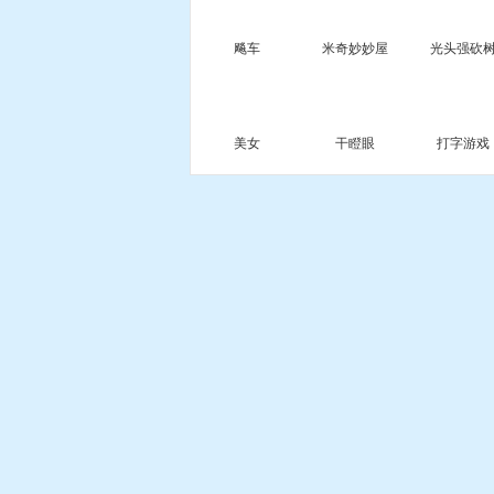
飚车
米奇妙妙屋
光头强砍
美女
干瞪眼
打字游戏