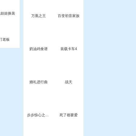
比娃娃换装
万凰之王
百变初音家族
打老板
奶油鸡食谱
装载卡车4
婚礼进行曲
战天
步步惊心之若曦换装
死了都要爱