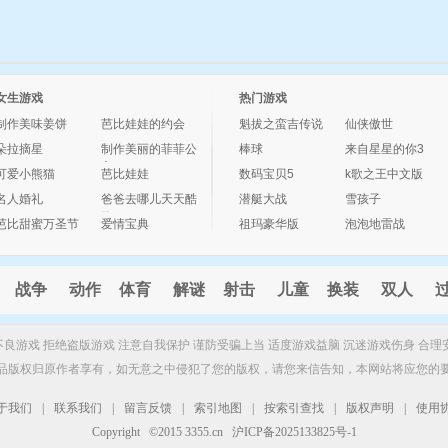
女生游戏
热门游戏
制作美味姜饼
芭比娃娃的约会
魁拔之蛮吉传说
仙侠傲世
朵拉摘星
制作美丽的菲菲公
棒球
来自星星的你3
主
可爱小熊猫
芭比娃娃
数码宝贝5
k歌之王中文版
名人婚礼
爸爸去哪儿天天酷
潜艇大战
雪孩子
跑
芭比甜蜜万圣节
爱情宝典
祖玛豪华版
泡泡地雷战
战争
动作
体育
解谜
射击
儿童
换装
双人
制不良游戏 拒绝盗版游戏 注意自我保护 谨防受骗上当 适度游戏益脑 沉迷游戏伤身 合理
品版权归原作者享有，如无意之中侵犯了您的版权，请您来信告知，本网站将应您的
于我们
|
联系我们
|
留言反馈
|
索引地图
|
按索引查找
|
版权声明
|
使用
Copyright ©2015 3355.cn 沪ICP备2025133825号-1