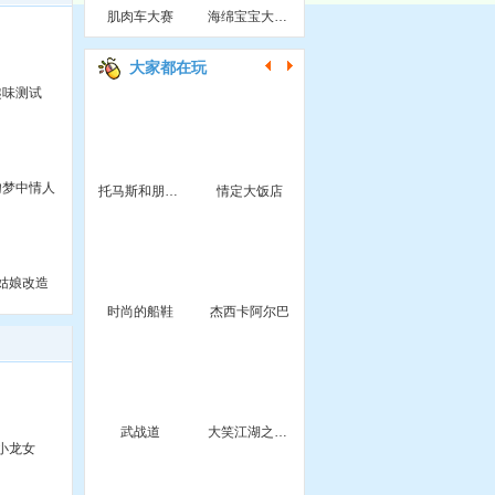
肌肉车大赛
海绵宝宝大电影找数字
大家都在玩
趣味测试
吻梦中情人
托马斯和朋友鸣汽笛
情定大饭店
姑娘改造
时尚的船鞋
杰西卡阿尔巴
武战道
大笑江湖之巧奔妙逃
小龙女