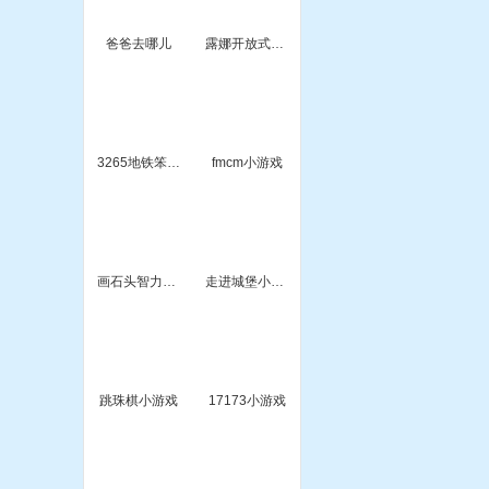
爸爸去哪儿
露娜开放式厨房
3265地铁笨蛋5小游戏
fmcm小游戏
画石头智力小游戏
走进城堡小游戏2
跳珠棋小游戏
17173小游戏