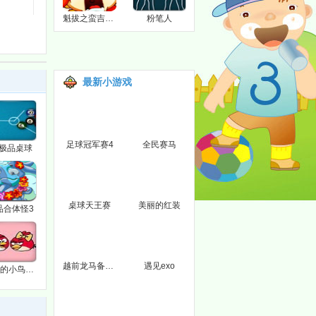
魁拔之蛮吉传说
粉笔人
最新小游戏
足球冠军赛4
全民赛马
D极品桌球
桌球天王赛
美丽的红装
品合体怪3
越前龙马备战全国赛
遇见exo
愤怒的小鸟炮弹球3