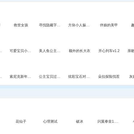
箭
救世女孩
寻找隐藏字母27
方块小人躲锤子
伴娘的美甲
弟的拯救历险
可爱宝贝小兽医
美人鱼公主美发
额外的长大衣
开心列车v1.2
亲
队2变态版
索尼克新年跳跃
公主宝贝过生日
炫彩宝石对对碰
朵拉探险找茬
灰
花仙子
心理测试
破冰
闪翼拳皇1.8无敌版