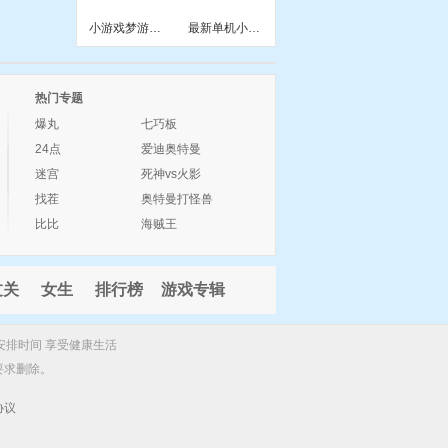
小游戏梦游先生2三关
最新单机小游戏2013
热门专题
爆丸
七巧板
24点
爱迪奥特曼
迷宫
死神vs火影
找茬
奥特曼打怪兽
比比
海贼王
过关
女生
排行榜
游戏专辑
安排时间 享受健康生活
要求删除。
协议