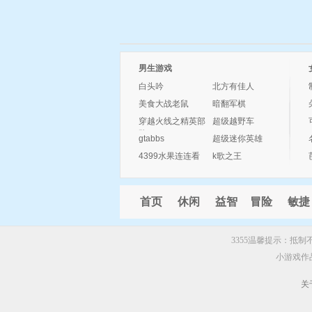
男生游戏
白头吟
北方有佳人
美食大战老鼠
暗翻军棋
穿越火线之精英部
超级越野车
队
gtabbs
超级迷你英雄
4399水果连连看
k歌之王
首页
休闲
益智
冒险
敏捷
3355温馨提示：抵
小游戏作
关