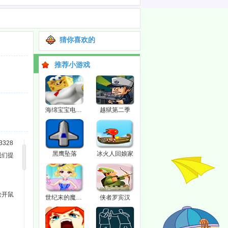
猜你喜欢的
推荐小游戏
海绵宝宝电影找东西
越狱第二季
328
黑鹰坠落
冰火人回娘家
我们提
松开鼠
世纪末的魔术师
侠者罗宾汉