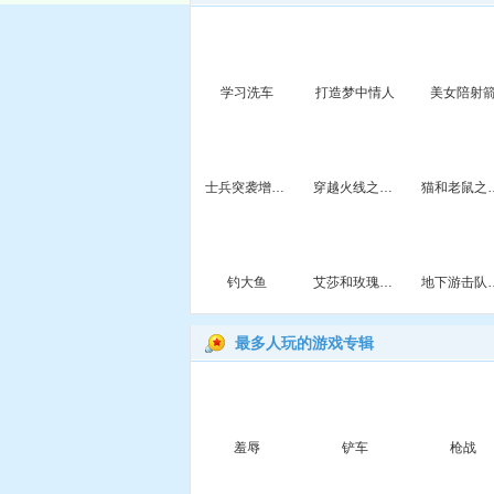
学习洗车
打造梦中情人
美女陪射
士兵突袭增强无敌版
穿越火线之精英部队
猫和老鼠之崔
钓大鱼
艾莎和玫瑰宝宝做煎饼
地下游击
最多人玩的游戏专辑
羞辱
铲车
枪战