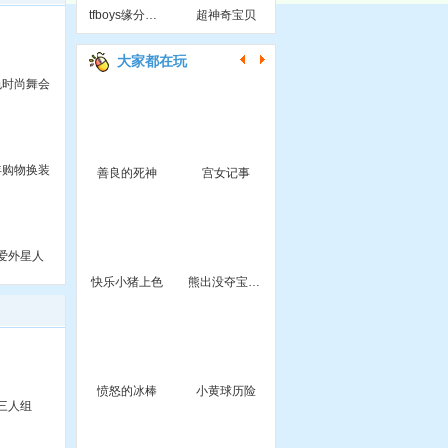
tfboys缘分测试
超神奇宝贝
大家都在玩
色时尚舞会
年购物换装
善良的死神
宫女记事
爱外星人
快乐小猪上色
熊出没夺宝大填色
愤怒的冰棒
小黄球历险
三人组