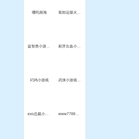
哪吒闹海
装卸运煤火车5
益智类小游戏中文版
刷牙出血小游戏
叼鸡小游戏
武侠小游戏排行
exo总裁小游戏
www7788小游戏