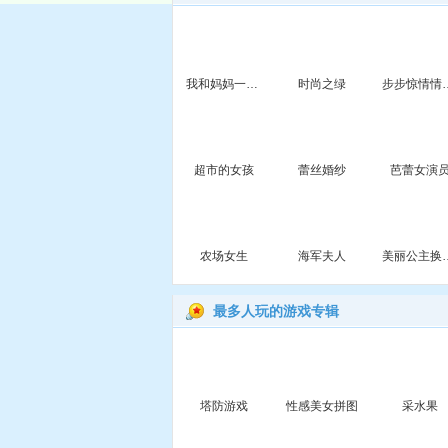
我和妈妈一起逛街
时尚之绿
步步惊情
超市的女孩
蕾丝婚纱
芭蕾女演
农场女生
海军夫人
美丽公
最多人玩的游戏专辑
塔防游戏
性感美女拼图
采水果