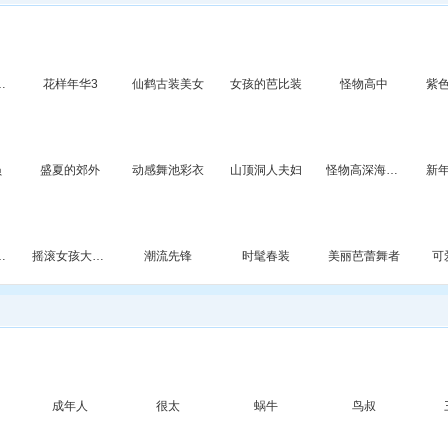
情侣换装秀
花样年华3
仙鹤古装美女
女孩的芭比装
怪物高中
紫
员
盛夏的郊外
动感舞池彩衣
山顶洞人夫妇
怪物高深海水疗
新
主换衣间
摇滚女孩大换装
潮流先锋
时髦春装
美丽芭蕾舞者
可
成年人
很太
蜗牛
鸟叔