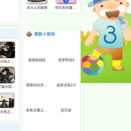
冰火人回娘家
世纪末的魔术师
最新小游戏
超能陆战队
造梦西游3
穿越火线之虎纹名枪
测测你的另一半
超兽武装2.0
3D穿越火线1.0之要塞积分版
爸爸去哪儿第二季拼图
惩罚者
穿越火线之冰原危机