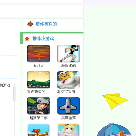
猜你喜欢的
推荐小游戏
五月天
极限跑酷
样的游戏
追逐繁星的孩子
海绵宝宝电影找东西
越狱第二季
黑鹰坠落