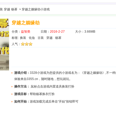
装
穿越
杨幂
> 穿越之姻缘劫小游戏
穿越之姻缘劫
分类：
益智类
日期：
2016-2-27
大小：3.66MB
标签:
换装
化妆
古装
穿越
杨幂
人气：
游戏介绍：
3328小游戏为您提供的小游戏名为：《穿越之姻缘劫》,不一
体验来自3355.cn，随时随地，想玩就玩。
操作方法：
鼠标点击游戏内置道具换装打扮
游戏目标：
帮助杨幂换衣打扮
如何开始：
游戏加载完成后单击“开始”按钮即可