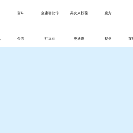
宫斗
金庸群侠传
美女来找茬
魔方
机
金杰
打豆豆
史迪奇
整蛊
在