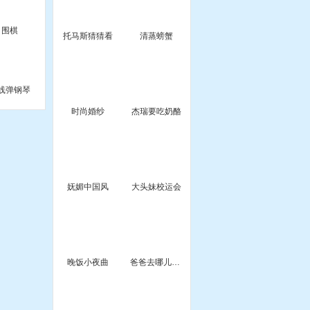
围棋
托马斯猜猜看
清蒸螃蟹
线弹钢琴
时尚婚纱
杰瑞要吃奶酪
妩媚中国风
大头妹校运会
晚饭小夜曲
爸爸去哪儿之原版大冒险无敌版