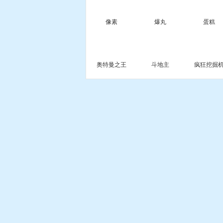
像素
爆丸
蛋糕
奥特曼之王
斗地主
疯狂挖掘