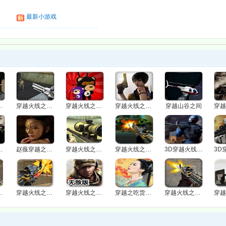
最新小游戏
收复钓鱼岛
穿越火线之猎狐者
穿越火线之灵狐者
穿越火线之猎狐者升级版
穿越山谷之间
纹名枪无敌版
赵薇穿越之画皮2
穿越火线之大战僵尸
穿越火线之绿巨人大逆袭
3D穿越火线1.0之要塞无敌版
面开战无敌版
穿越火线之全面开战
穿越火线之飞虎队无敌版
穿越之吃货也有春天
穿越火线之保卫女神