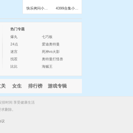
快乐拷问小游戏
4399合集小游戏
热门专题
爆丸
七巧板
24点
爱迪奥特曼
迷宫
死神vs火影
找茬
奥特曼打怪兽
比比
海贼王
过关
女生
排行榜
游戏专辑
安排时间 享受健康生活
要求删除。
协议