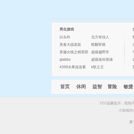
男生游戏
白头吟
北方有佳人
美食大战老鼠
暗翻军棋
穿越火线之精英部
超级越野车
队
gtabbs
超级迷你英雄
4399水果连连看
k歌之王
首页
休闲
益智
冒险
敏捷
3355温馨提示：抵
小游戏作
关