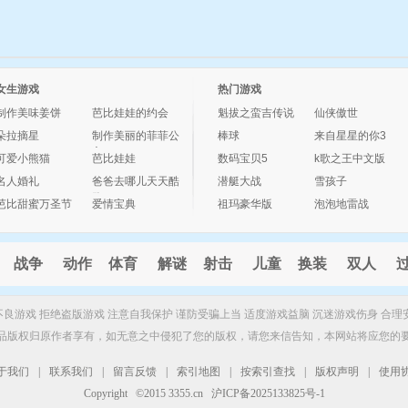
女生游戏
热门游戏
制作美味姜饼
芭比娃娃的约会
魁拔之蛮吉传说
仙侠傲世
朵拉摘星
制作美丽的菲菲公
棒球
来自星星的你3
主
可爱小熊猫
芭比娃娃
数码宝贝5
k歌之王中文版
名人婚礼
爸爸去哪儿天天酷
潜艇大战
雪孩子
跑
芭比甜蜜万圣节
爱情宝典
祖玛豪华版
泡泡地雷战
战争
动作
体育
解谜
射击
儿童
换装
双人
制不良游戏 拒绝盗版游戏 注意自我保护 谨防受骗上当 适度游戏益脑 沉迷游戏伤身 合理
品版权归原作者享有，如无意之中侵犯了您的版权，请您来信告知，本网站将应您的
于我们
|
联系我们
|
留言反馈
|
索引地图
|
按索引查找
|
版权声明
|
使用
Copyright ©2015 3355.cn 沪ICP备2025133825号-1