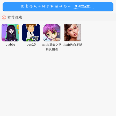
推荐游戏
gtabbs
ben10
abab勇者之路
abab热血足球
精灵物语