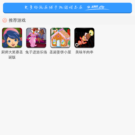
推荐游戏
厨师大奖赛圣
兔子进游乐场
圣诞姜饼小屋
美味羊肉串
诞版