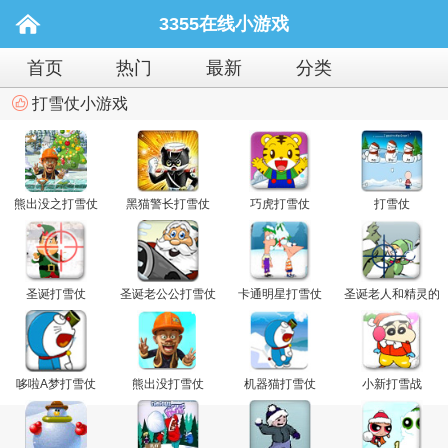
3355在线小游戏
首页
热门
最新
分类
打雪仗小游戏
熊出没之打雪仗
黑猫警长打雪仗
巧虎打雪仗
打雪仗
圣诞打雪仗
圣诞老公公打雪仗
卡通明星打雪仗
圣诞老人和精灵的
雪球战
哆啦A梦打雪仗
熊出没打雪仗
机器猫打雪仗
小新打雪战