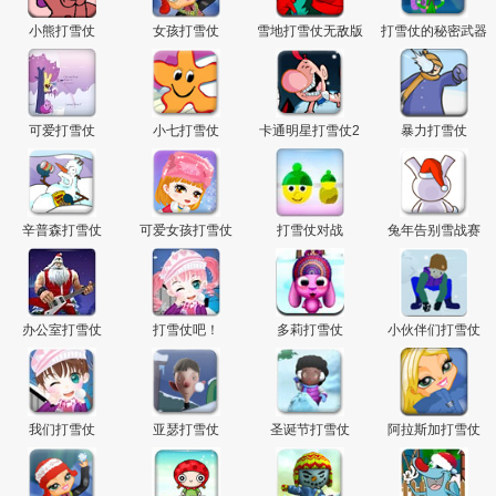
主
小熊打雪仗
女孩打雪仗
雪地打雪仗无敌版
打雪仗的秘密武器
可爱打雪仗
小七打雪仗
卡通明星打雪仗2
暴力打雪仗
辛普森打雪仗
可爱女孩打雪仗
打雪仗对战
兔年告别雪战赛
办公室打雪仗
打雪仗吧！
多莉打雪仗
小伙伴们打雪仗
我们打雪仗
亚瑟打雪仗
圣诞节打雪仗
阿拉斯加打雪仗