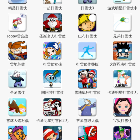
精品打雪仗
一起打雪仗
打雪仗3
游戏明星打雪仗中
文版
Tobby雪合战
圣诞老人打雪仗
巴布打雪仗
兄弟打雪仗
雪地英雄
打雪仗女孩
打雪仗作弊版
火影忍者打雪仗
圣诞雪仗
陶阿甘打雪仗
雪地疯狂打雪仗
卡通明星打雪仗无
敌版
雪球大炮对战
卡通明星打雪仗2无
苔原雪球大战
宝贝打雪仗
敌版