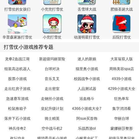
打雪仗的女孩们
小兜兜打雪仗
丢雪球大战
肥猫圣诞大战
辛普森家族打雪仗
小兜打雪仗
动漫明星打雪仗
后院打雪仗
打雪仗小游戏推荐专题
龙拳2血战江湖
新超级玛丽冒险
迷人的新娘
大富翁双人版
组装高达机器人
台球对决
猫里奥小游戏
周韩美容spa店
股票小游戏
音乐叉叉
校园战争小游戏
4939小游戏
走出红房子游戏
走出密室
人品测试器
4299小游戏大全
急速赛车游戏
走钢丝小游戏
浴血格斗
狂热单车
松鼠推箱子
皇妃升级计划
4366小游戏大全7
集字消消看
落井下石小游戏
骑士精英
阿sue买首饰
华丽台球
神兵传奇2
空中战斗机2
乐战西游ol
蒙娜丽莎整形
政坛功夫
猥琐委员长小游戏
小猴黄金矿工
超级马里奥闪光