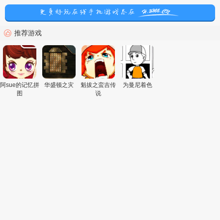
推荐游戏
阿sue的记忆拼
华盛顿之灾
魁拔之蛮吉传
为曼尼着色
图
说