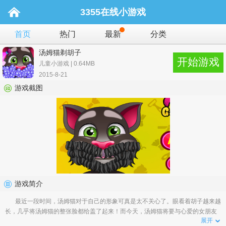
3355在线小游戏
首页
热门
最新
分类
汤姆猫剃胡子
开始游戏
儿童小游戏 | 0.64MB
2015-8-21
游戏截图
游戏简介
最近一段时间，汤姆猫对于自己的形象可真是太不关心了。眼看着胡子越来越
长，几乎将汤姆猫的整张脸都给盖了起来！而今天，汤姆猫将要与心爱的女朋友
展开
安杰拉进行一场约会...