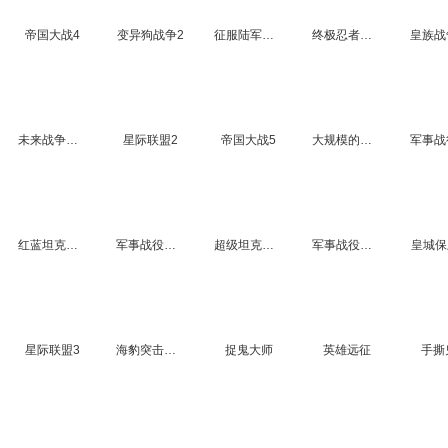
帝国大战4
变异狗战争2
征服陆军基地5
终极忍者大战5
未来战争中文版
星际联盟2
帝国大战5
大规模的战争加强版3
红蓝坦克攻坚战6
军事战役之直捣黄龙3
超级坦克战役2无敌版
军事战役之地下风暴4
皇城保
星际联盟3
海豹突击队之军事战役4
捉鬼大师
英雄远征
手撕