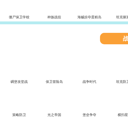
僵尸保卫学校
种族战役
海贼掠夺蛋糕岛
坦克驱
碉堡攻坚战
保卫冒险岛
战争时代
坦克防
策略防卫
光之帝国
堡垒争夺
横扫