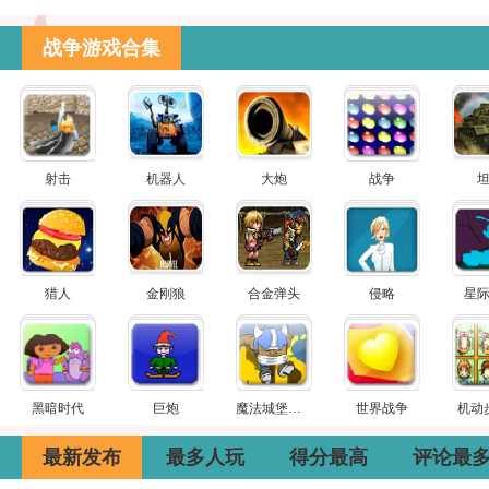
战争游戏合集
射击
机器人
大炮
战争
猎人
金刚狼
合金弹头
侵略
星
黑暗时代
巨炮
魔法城堡防御
世界战争
机动
最新发布
最多人玩
得分最高
评论最