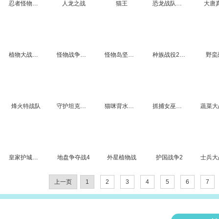
忍者怪物大战
人龙之战
猫王
恐龙战队大爆发加强版
大唐
植物大战僵尸
怪物战争中文版
怪物岛坚守战5
种族战役2中文版
野蛮
烽火特战队
守护坦克工厂
猫咪背水一战中文版
抓捕女巫的行动
皇家护城队中文版
地盘争夺战4
外星植物战
护国战争2
上一页
1
2
3
4
5
6
7