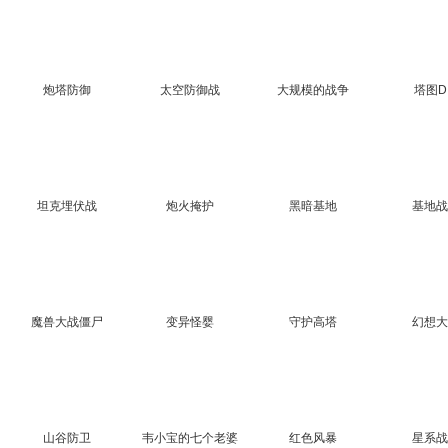
炮塔防御
太空防御战
大规模的战争
塔图D
坦克埋伏战
炮火掩护
黑暗基地
基地
魔兽大战僵尸
变异怪婴
守护高塔
幻想
山谷防卫
韦小宝的七个老婆
红色风暴
星系