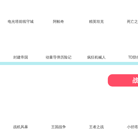
电光塔前线守城
阿帕奇
精英坦克
死亡
封建帝国
动量导弹历险记
疯狂机械人
TD防
战机风暴
王国战争
王者之战
小径