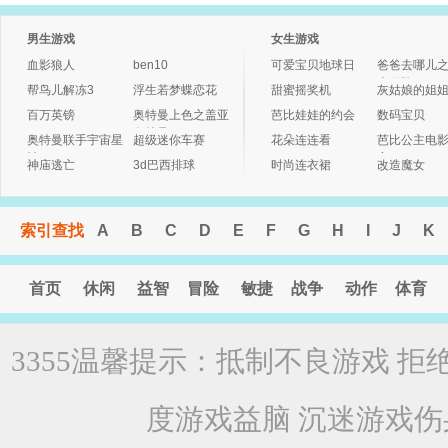
男生游戏
女生游戏
血影狼人
ben10
可爱宝贝地球日
爸爸去哪儿
大冒险3
帮鸟儿解冻3
浮生若梦蝶恋花
甜蜜摇奖机
灰姑娘的姐
百万英镑
奥特曼上色之盖亚
芭比娃娃的约会
数码宝贝
奥特曼
奥特曼联手宇宙星
超级迷你车赛
花朵连连看
芭比公主电
神
字
神庙逃亡
3d巴西排球
时尚连衣裙
改造魔女
索引查找
A
B
C
D
E
F
G
H
I
J
K
首页
休闲
益智
冒险
敏捷
战争
动作
体育
3355温馨提示：抵制不良游戏 拒
度游戏益脑 沉迷游戏伤