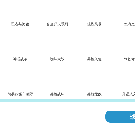
忍者与海盗
合金弹头系列
强烈风暴
怒海
神话战争
蜘蛛大战
异族入侵
钢铁
简易四驱车越野
英雄战斗
英雄无敌
外星人