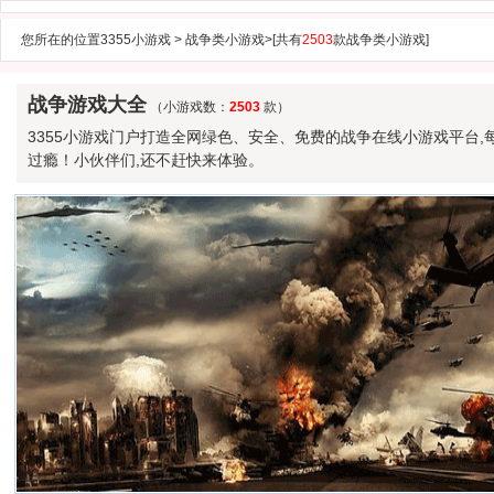
您所在的位置
3355小游戏
>
战争类小游戏
>[共有
2503
款战争类小游戏]
战争游戏大全
（小游戏数：
2503
款）
3355小游戏门户打造全网绿色、安全、免费的战争在线小游戏平台
过瘾！小伙伴们,还不赶快来体验。