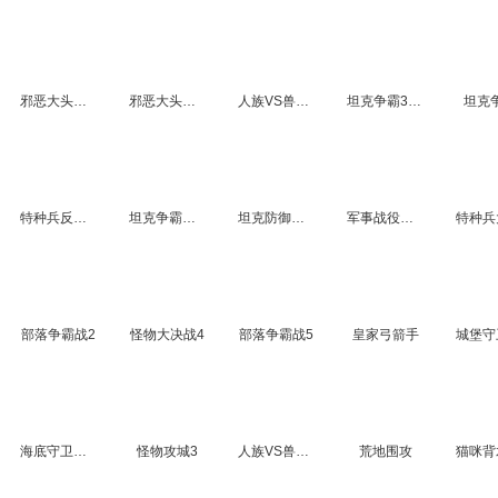
邪恶大头防御战无敌版
邪恶大头防御战中文版
人族VS兽族5
坦克争霸3升级版
坦克
特种兵反击行动中文版
坦克争霸无敌版
坦克防御大战无敌版
军事战役之直捣黄龙4
部落争霸战2
怪物大决战4
部落争霸战5
皇家弓箭手
海底守卫者无敌版
怪物攻城3
人族VS兽族3
荒地围攻