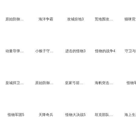
原始防御战迷你版4
海洋争霸
攻城掠地3
荒地围攻无敌版
动量导弹历险记2015中文版
小猴子守城5中文版
进击的怪物3
怪物的战争4
守卫与
皇城捍卫者中文无敌版
原始防御战反戈一击3
皇家弓箭手无敌版
海豹突击队之军事战役3
怪物
怪物军团5
天降奇兵
怪物大决战5
坦克部队防卫战2