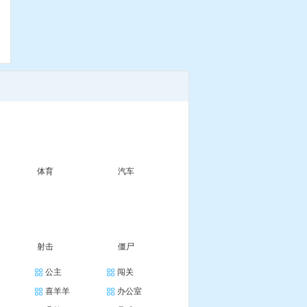
碰
体育
汽车
射击
僵尸
公主
闯关
喜羊羊
办公室