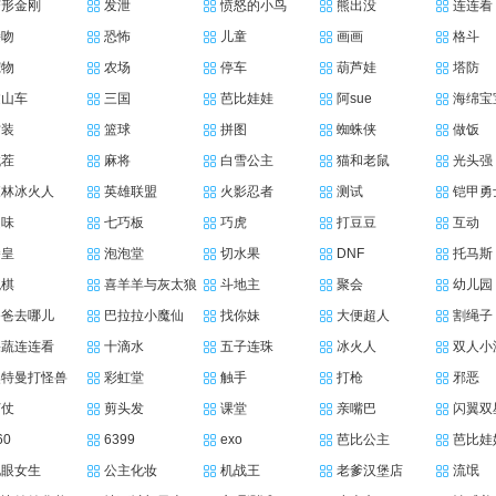
变形金刚
发泄
愤怒的小鸟
熊出没
连连看
接吻
恐怖
儿童
画画
格斗
宠物
农场
停车
葫芦娃
塔防
过山车
三国
芭比娃娃
阿sue
海绵宝
古装
篮球
拼图
蜘蛛侠
做饭
找茬
麻将
白雪公主
猫和老鼠
光头强
森林冰火人
英雄联盟
火影忍者
测试
铠甲勇
趣味
七巧板
巧虎
打豆豆
互动
拳皇
泡泡堂
切水果
DNF
托马斯
跳棋
喜羊羊与灰太狼
斗地主
聚会
幼儿园
爸爸去哪儿
巴拉拉小魔仙
找你妹
大便超人
割绳子
果蔬连连看
十滴水
五子连珠
冰火人
双人小
奥特曼打怪兽
彩虹堂
触手
打枪
邪恶
打仗
剪头发
课堂
亲嘴巴
闪翼双
60
6399
exo
芭比公主
芭比娃
电眼女生
公主化妆
机战王
老爹汉堡店
流氓