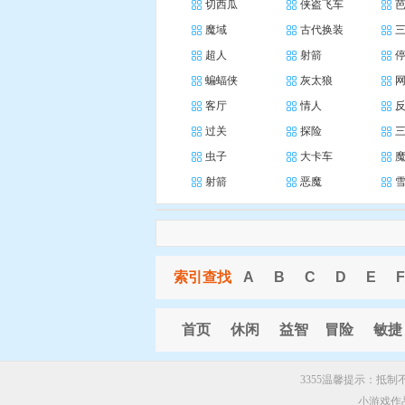
切西瓜
侠盗飞车
魔域
古代换装
超人
射箭
蝙蝠侠
灰太狼
客厅
情人
过关
探险
虫子
大卡车
射箭
恶魔
索引查找
A
B
C
D
E
F
首页
休闲
益智
冒险
敏捷
3355温馨提示：抵
小游戏作