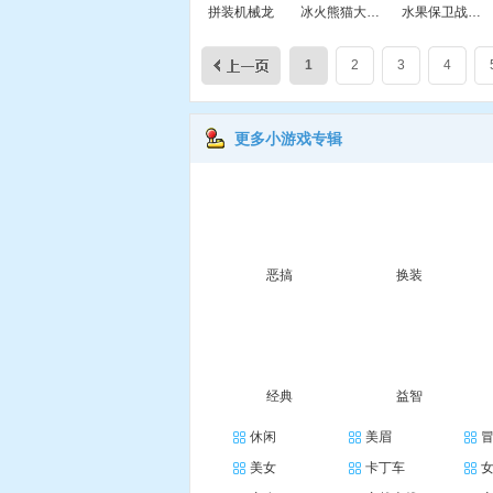
拼装机械龙
冰火熊猫大冒险2无敌版
水果保卫战2无敌版
1
2
3
4
更多小游戏专辑
恶搞
换装
经典
益智
休闲
美眉
美女
卡丁车