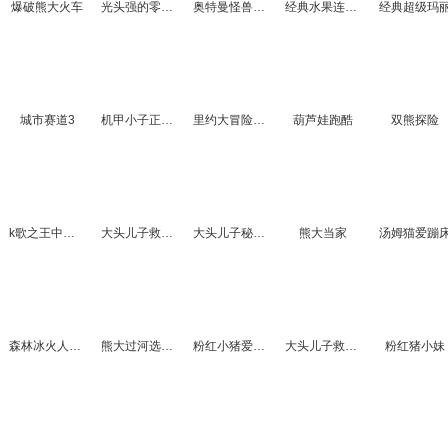
爆破熊大火车
光头强的零花钱
奥特曼怪兽大战
经典水果连连看
经典超级玛
城市赛道3
机甲小子正式版
里约大冒险找数字2
葫芦娃跑酷
双熊探险
k歌之王中文版
大头儿子救爸爸
大头儿子秘密计划
熊大当家
汤姆猫爱蹦
森林冰火人3无敌版
熊大过河选关版
粉红小猪爱钓鱼
大头儿子救妈妈
粉红猪小妹