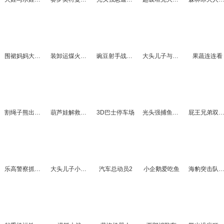
围裙妈妈大冒险
装卸运煤火车3
豌豆射手战僵尸
大头儿子与小头爸爸
果蔬连连看
割绳子熊出没选关版
葫芦娃解救爷爷
3D巴士停车场
光头强捕鱼达人
屁王兄弟双人
乐高警察抓大盗
大头儿子小头爸爸森林大冒险
汽车总动员2
小企鹅爱吃鱼
海豹突击队之军事战役