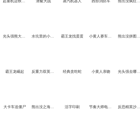
起重机运铁轨2
潜艇大战
蒸汽机器人
西部消防车
熊出没疯狂大乱
光头强熊大回家
水坑里的小猪3
霸王龙找蛋蛋
小黄人赛车找轮胎
熊出没拼图DI
霸王龙崛起
反重力双英中文版
经典贪吃蛇
小黄人亲吻
光头强去哪儿选关
大卡车送僵尸
熊出没之海岛奇兵
活字印刷
节奏大师电脑版2
反恐精英沙城剿