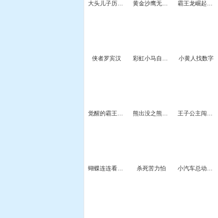
大头儿子历险记
黄金沙鹰无敌版
霸王龙崛起无敌版
侠者罗宾汉
彩虹小马自行车赛
小黄人找数字
觉醒的霸王龙无敌版
熊出没之熊大看牙医
王子公主闯鬼城
蝴蝶连连看HD
杀死苦力怕
小汽车总动员6