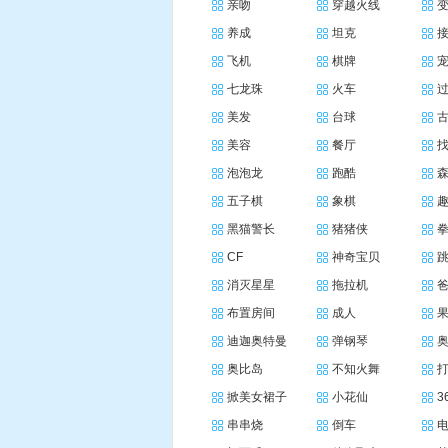
亲吻
穿越火线
养成
坦克
飞机
棋牌
七龙珠
火车
美发
台球
美容
餐厅
泡泡龙
跑酷
五子棋
象棋
黑猫警长
猪猪侠
CF
神奇宝贝
消灭星星
拖拉机
布置房间
成人
迪迦奥特曼
弹钢琴
奥比岛
不知火舞
掀美女裙子
小花仙
3
串串烧
倒车