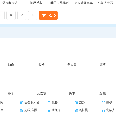
汤姆和安吉拉婚礼接吻
僵尸反击
我的世界跑酷
光头强开吊车
小黄人宝石对对
5
6
7
8
动作
装扮
美人鱼
搞笑
赛车
无敌版
美甲
蛋糕
冒险
大鱼吃小鱼
化妆
恋爱
情侣
女生
超级玛丽
摩托车
奥特曼
火柴人