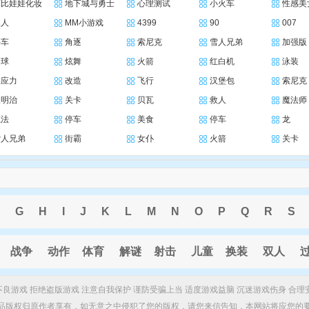
芭比娃娃化妆
地下城与勇士
心理测试
小火车
性感美
三人
MM小游戏
4399
90
007
停车
角逐
索尼克
雪人兄弟
加强版
网球
炫舞
火箭
红白机
泳装
反应力
改造
飞行
汉堡包
索尼克
三明治
关卡
贝瓦
救人
魔法师
魔法
停车
美食
停车
龙
雪人兄弟
街霸
女仆
火箭
关卡
G
H
I
J
K
L
M
N
O
P
Q
R
S
战争
动作
体育
解谜
射击
儿童
换装
双人
制不良游戏 拒绝盗版游戏 注意自我保护 谨防受骗上当 适度游戏益脑 沉迷游戏伤身 合理
品版权归原作者享有，如无意之中侵犯了您的版权，请您来信告知，本网站将应您的