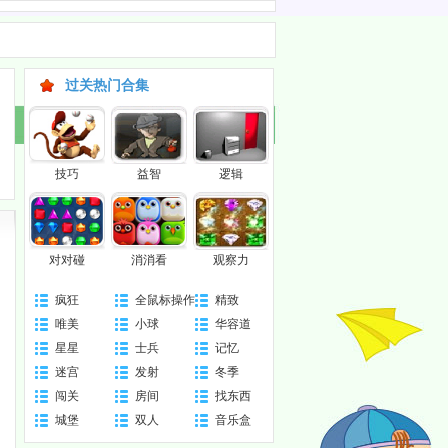
过关热门合集
技巧
益智
逻辑
对对碰
消消看
观察力
疯狂
全鼠标操作
精致
唯美
小球
华容道
全开
星星
士兵
记忆
迷宫
发射
冬季
闯关
房间
找东西
城堡
双人
音乐盒
版