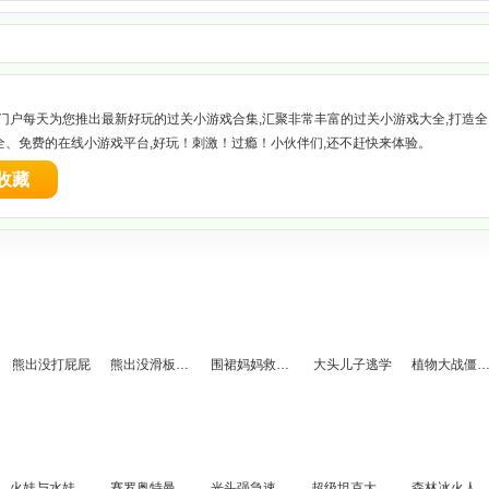
游戏门户每天为您推出最新好玩的过关小游戏合集,汇聚非常丰富的过关小游戏大全,打造全
全、免费的在线小游戏平台,好玩！刺激！过瘾！小伙伴们,还不赶快来体验。
收藏
熊出没打屁屁
熊出没滑板大赛
围裙妈妈救儿子
大头儿子逃学
植物大战僵尸积分版关卡
火娃与水娃3勇闯冰寒圣殿无敌版
赛罗奥特曼拼图
光头强急速越野
超级坦克大战斗
森林冰火人3中文无敌