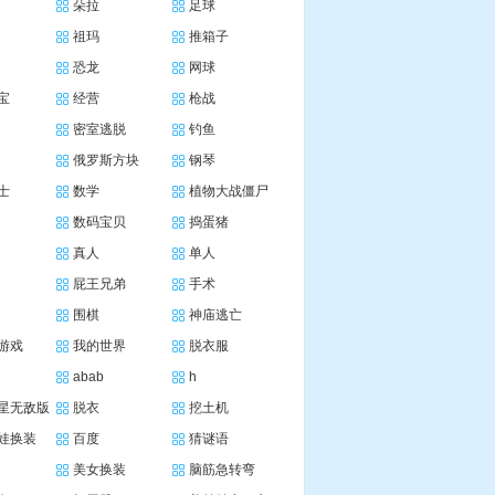
朵拉
足球
祖玛
推箱子
恐龙
网球
宝
经营
枪战
密室逃脱
钓鱼
俄罗斯方块
钢琴
士
数学
植物大战僵尸
数码宝贝
捣蛋猪
真人
单人
屁王兄弟
手术
围棋
神庙逃亡
游戏
我的世界
脱衣服
abab
h
星无敌版
脱衣
挖土机
娃换装
百度
猜谜语
美女换装
脑筋急转弯