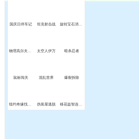
斗
国庆日停车记
坦克射击战
旋转宝石消消看
Y
物理高尔夫双人版
太空人伊万
暗杀忍者
版
鼠标闯关
混乱世界
爆裂拆除
纽约奇缘找字母
伪装屋逃脱
移花益智连连看
匪