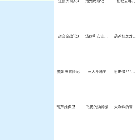
送熊大回家3
泡泡历险记选关版
粑粑去哪儿
超合金战记3
汤姆和安吉拉接吻
葫芦娃之炸飞妖怪
熊出没冒险记
三人斗地主
射击僵尸7圣诞无敌版
葫芦娃保卫战无敌版
飞扬的汤姆猫
大蜘蛛的冒险之旅