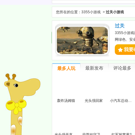
您所在的位置：
3355小游戏
>
过关小游戏
过关
3355小
网绿色、安
我要
最新发布
评论最多
最多人玩
轰炸汤姆猫
光头强回家
小汽车总动员7
光头强开直升机
葫芦娃守卫家园
红军射苹果2