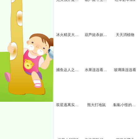
冰火精灵大冒险中文版
葫芦娃杀妖怪无敌版
天天消植物
捕鱼达人之熊二爱捕鱼
水果连连看经典版
玻璃珠连连看
双星逃离实验室
熊大打地鼠
黏黏小怪的冒险2