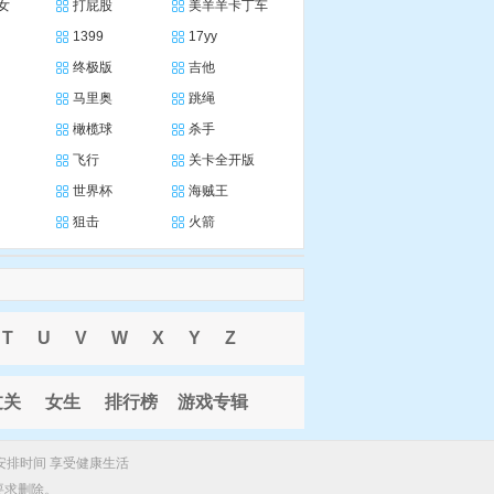
女
打屁股
美羊羊卡丁车
1399
17yy
终极版
吉他
马里奥
跳绳
橄榄球
杀手
飞行
关卡全开版
世界杯
海贼王
狙击
火箭
T
U
V
W
X
Y
Z
过关
女生
排行榜
游戏专辑
安排时间 享受健康生活
要求删除。