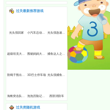
过关最新推荐游戏
光头强回家
小汽车总动员7
光头强急速越野
超级坦克大战斗
围裙妈妈大冒险
捕鱼达人之熊二爱捕鱼
版
割绳子熊出没选关版
3D巴士停车场
光头强捕鱼达人
4
海豹突击队之军事战役4
泡泡历险记选关版
西部消防车
过关类随机游戏