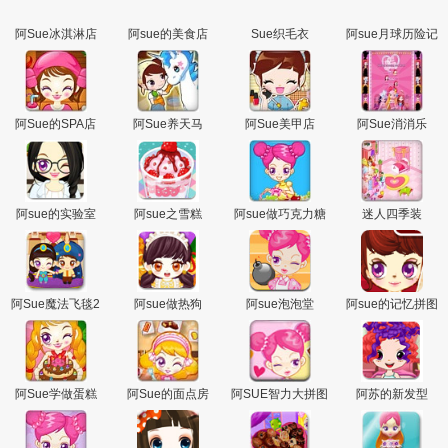
阿Sue冰淇淋店
阿sue的美食店
Sue织毛衣
阿sue月球历险记
阿Sue的SPA店
阿Sue养天马
阿Sue美甲店
阿Sue消消乐
阿sue的实验室
阿sue之雪糕
阿sue做巧克力糖
迷人四季装
阿Sue魔法飞毯2
阿sue做热狗
阿sue泡泡堂
阿sue的记忆拼图
阿Sue学做蛋糕
阿Sue的面点房
阿SUE智力大拼图
阿苏的新发型
页