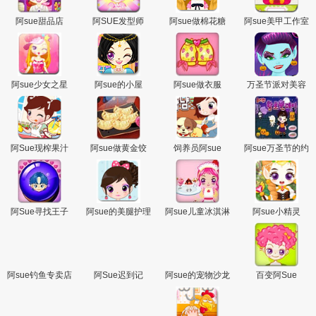
阿sue甜品店
阿SUE发型师
阿sue做棉花糖
阿sue美甲工作室
阿sue少女之星
阿sue的小屋
阿sue做衣服
万圣节派对美容
阿Sue现榨果汁
阿sue做黄金饺
饲养员阿sue
阿sue万圣节的约
会
阿Sue寻找王子
阿sue的美腿护理
阿sue儿童冰淇淋
阿sue小精灵
教室
店
阿sue钓鱼专卖店
阿Sue迟到记
阿sue的宠物沙龙
百变阿Sue