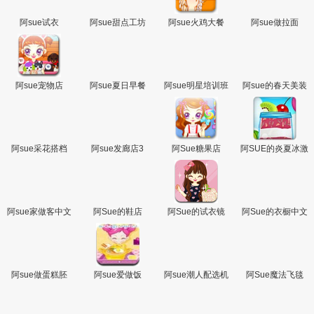
阿sue试衣
阿sue甜点工坊
阿sue火鸡大餐
阿sue做拉面
阿sue宠物店
阿sue夏日早餐
阿sue明星培训班
阿sue的春天美装
阿sue采花搭档
阿sue发廊店3
阿Sue糖果店
阿SUE的炎夏冰激
凌
阿sue家做客中文
阿Sue的鞋店
阿Sue的试衣镜
阿Sue的衣橱中文
版
版
阿sue做蛋糕胚
阿sue爱做饭
阿sue潮人配选机
阿Sue魔法飞毯