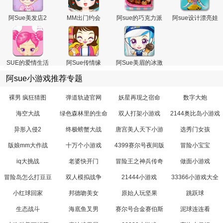
阿Sue美发店2
MM出门约会
阿sue的巧克力派
阿sue设计漂亮娃
对
娃
SUE的爱情生活
阿Sue传情缘
阿Sue美眉的冰激
凌店
阿sue小游戏推荐专题
裸男 疯狂猜图
弹道轨迹官网
妖星再现之宿命
数字大炮
海空大战
绿色森林里的生命
双人打架小游戏
2144奥比岛小游戏
异形入侵2
终极螃蟹大战
唐宫美人天下小游
选秀门女孩
戏
版娘mm大作战
十万个小游戏
4399赛尔号夜间版
冒险小宝宝
iq大挑战
老婆快开门
冒险王之神兵传奇
做面小游戏
无敌版4399
冒险岛怎么打豆豆
双人模拟战争
21444小游戏
33366小游戏大全
小红球回家
邦德吻美女
原始人玩坚果
跳跃球
生态战斗
海底鱼叉男
赛尔号合金赛伯斯
泥球连连看
特