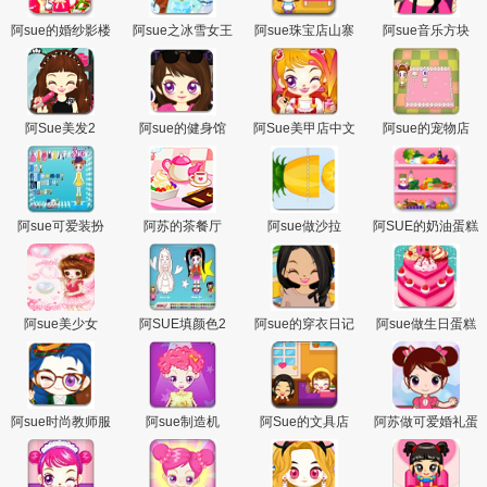
主
阿sue的婚纱影楼
阿sue之冰雪女王
阿sue珠宝店山寨
阿sue音乐方块
版
阿Sue美发2
阿sue的健身馆
阿Sue美甲店中文
阿sue的宠物店
版
阿sue可爱装扮
阿苏的茶餐厅
阿sue做沙拉
阿SUE的奶油蛋糕
阿sue美少女
阿SUE填颜色2
阿sue的穿衣日记
阿sue做生日蛋糕
阿sue时尚教师服
阿sue制造机
阿Sue的文具店
阿苏做可爱婚礼蛋
糕