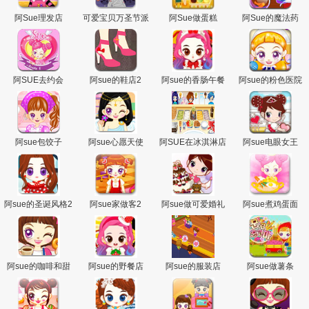
阿Sue理发店
可爱宝贝万圣节派
阿Sue做蛋糕
阿Sue的魔法药
对狂欢
阿SUE去约会
阿sue的鞋店2
阿sue的香肠午餐
阿sue的粉色医院
阿sue包饺子
阿sue心愿天使
阿SUE在冰淇淋店
阿sue电眼女王
打工
阿sue的圣诞风格2
阿sue家做客2
阿sue做可爱婚礼
阿sue煮鸡蛋面
蛋糕
阿sue的咖啡和甜
阿sue的野餐店
阿sue的服装店
阿sue做薯条
甜圈