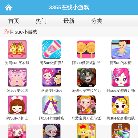
3355在线小游戏
首页
热门
最新
分类
阿sue小游戏
为阿sue买衣服
阿Sue做面膜2
阿sue做韩式甜品
阿Sue的衣橱
阿sue要迟到
巫婆变阿Sue
汤姆和安吉拉的万
阿sue发型设计师
圣节派对
阿Sue小护士
阿Sue的婚纱店
可爱宝贝万圣节派
阿sue变身啦啦队
对
长