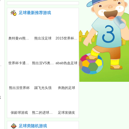
足球最新推荐游戏
戏
奥特曼vs熊出没足球赛
熊出没足球
2015世界杯卡通足球大赛
世界杯卡通足球大赛加强版
熊出没VS奥特曼足球
abab热血足球
球世界杯
熊出没世界杯
踢飞光头强
奔跑的足球
戏
保龄球游戏
熊二的进球选关版
足球发烧友
足球类随机游戏