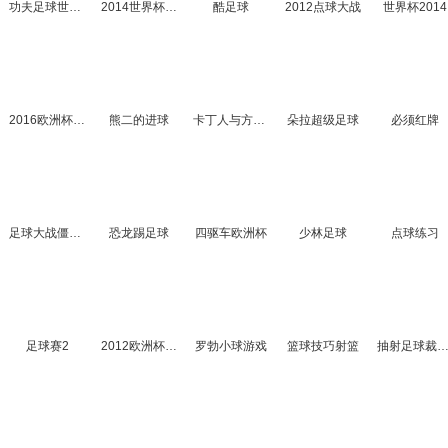
功夫足球世界争霸赛中文版
2014世界杯点球
酷足球
2012点球大战
世界杯2014
2016欧洲杯足球赛无敌版
熊二的进球
卡丁人与方块头足球赛
朵拉超级足球
必须红牌
足球大战僵尸中文版
恐龙踢足球
四驱车欧洲杯
少林足球
点球练习
足球赛2
2012欧洲杯点球大战
罗勃小球游戏
篮球技巧射篮
抽射足球裁判2增强无敌