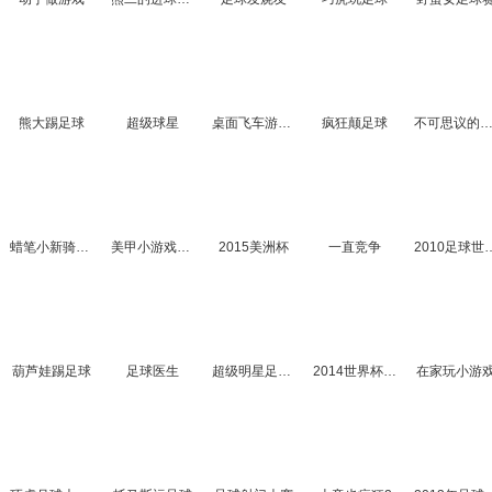
熊大踢足球
超级球星
桌面飞车游戏无敌版
疯狂颠足球
不可思议的游
蜡笔小新骑自行车1
美甲小游戏之小丸子
2015美洲杯
一直竞争
2010足
葫芦娃踢足球
足球医生
超级明星足球赛
2014世界杯点球大战
在家玩小游