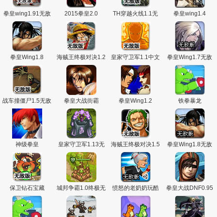
主
拳皇wing1.91无敌
2015拳皇2.0
TH穿越火线1.1无
拳皇wing1.4
版
敌版
拳皇Wing1.8
海贼王终极对决1.2
皇家守卫军1.1中文
拳皇Wing1.7无敌
无敌版
无敌版
版
战车撞僵尸1.5无敌
拳皇大战街霸
拳皇Wing1.2
铁拳暴龙
版
神级拳皇
皇家守卫军1.13无
海贼王终极对决1.5
拳皇Wing1.8无敌
敌版
无敌版
版
保卫钻石宝藏
城邦争霸1.0终极无
愤怒的老奶奶玩酷
拳皇大战DNF0.95
2V1.2无敌版
敌版
跑1.8无敌版