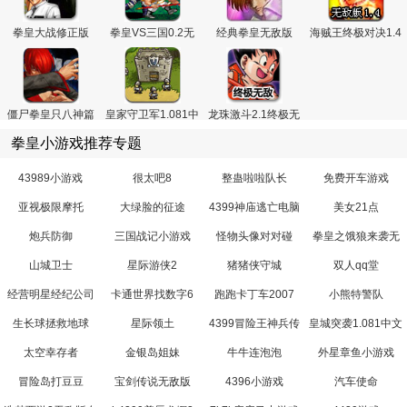
拳皇大战修正版
拳皇VS三国0.2无
经典拳皇无敌版
海贼王终极对决1.4
V0.91
敌版
无敌版
僵尸拳皇只八神篇
皇家守卫军1.081中
龙珠激斗2.1终极无
文版
敌版
拳皇小游戏推荐专题
43989小游戏
很太吧8
整蛊啦啦队长
免费开车游戏
亚视极限摩托
大绿脸的征途
4399神庙逃亡电脑
美女21点
版
炮兵防御
三国战记小游戏
怪物头像对对碰
拳皇之饿狼来袭无
敌版
山城卫士
星际游侠2
猪猪侠守城
双人qq堂
经营明星经纪公司
卡通世界找数字6
跑跑卡丁车2007
小熊特警队
生长球拯救地球
星际领土
4399冒险王神兵传
皇城突袭1.081中文
奇
无敌版
太空幸存者
金银岛姐妹
牛牛连泡泡
外星章鱼小游戏
冒险岛打豆豆
宝剑传说无敌版
4396小游戏
汽车使命