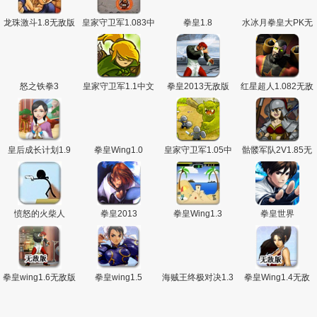
龙珠激斗1.8无敌版
皇家守卫军1.083中
拳皇1.8
水冰月拳皇大PK无
文版
敌版
怒之铁拳3
皇家守卫军1.1中文
拳皇2013无敌版
红星超人1.082无敌
版
版
皇后成长计划1.9
拳皇Wing1.0
皇家守卫军1.05中
骷髅军队2V1.85无
文变态版
敌版
愤怒的火柴人
拳皇2013
拳皇Wing1.3
拳皇世界
拳皇wing1.6无敌版
拳皇wing1.5
海贼王终极对决1.3
拳皇Wing1.4无敌
无敌版
版