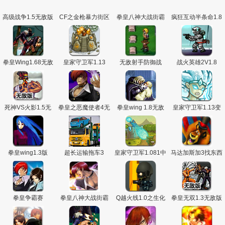
高级战争1.5无敌版
CF之金枪暴力街区
拳皇八神大战街霸
疯狂互动半条命1.8
4
无敌版
拳皇Wing1.68无敌
皇家守卫军1.13
无敌射手防御战
战火英雄2V1.8
版
1.20中文版
死神VS火影1.5无
拳皇之恶魔使者4无
拳皇wing 1.8无敌
皇家守卫军1.13变
敌版
敌版
版
态版
拳皇wing1.3版
超长运输拖车3
皇家守卫军1.081中
马达加斯加3找东西
文无敌版
拳皇争霸赛
拳皇八神大战街霸
Q越火线1.0之生化
拳皇无双1.3无敌版
防御无敌版
页