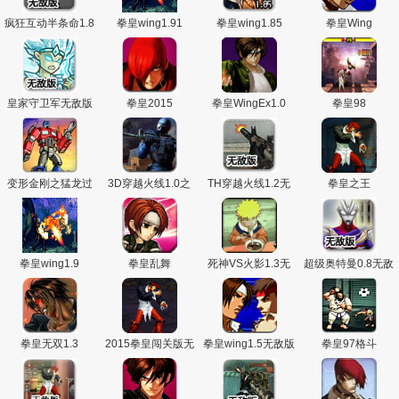
疯狂互动半条命1.8
拳皇wing1.91
拳皇wing1.85
拳皇Wing
无敌版
皇家守卫军无敌版
拳皇2015
拳皇WingEx1.0
拳皇98
1.13
变形金刚之猛龙过
3D穿越火线1.0之
TH穿越火线1.2无
拳皇之王
江
要塞无敌版
敌版
拳皇wing1.9
拳皇乱舞
死神VS火影1.3无
超级奥特曼0.8无敌
敌版
版
拳皇无双1.3
2015拳皇闯关版无
拳皇wing1.5无敌版
拳皇97格斗
敌版