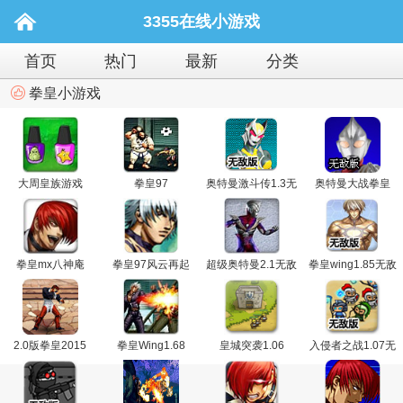
3355在线小游戏
首页
热门
最新
分类
拳皇小游戏
大周皇族游戏
拳皇97
奥特曼激斗传1.3无
奥特曼大战拳皇
敌版
拳皇mx八神庵
拳皇97风云再起
超级奥特曼2.1无敌
拳皇wing1.85无敌
版
版
2.0版拳皇2015
拳皇Wing1.68
皇城突袭1.06
入侵者之战1.07无
敌版