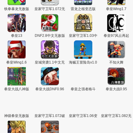
铁拳暴龙无敌版
皇家守卫军1.072无
雷龙之槌变态版
拳皇Wing1.7
敌版
拳皇13
DNF2.8中文无敌版
皇家守卫军1.03中
拳皇97风云再起
文版
2000
拳皇Wing1.6
皇城突袭1.1中文无
海贼王冒险岛v1.0
不知火舞
敌版
无敌版
拳皇大战八神版
拳皇大战DNF0.96
拳皇之强者格斗
拳皇大战0.95
神级拳皇无敌版
皇家守卫军1.072破
皇家守卫军1.06变
皇家守卫军1.082无
解版
态版
敌版