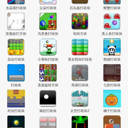
主
水晶墙打砖块
云朵打砖块
石头版打砖块
螃蟹打砖块
笑脸娃打方块
马里奥打砖块
轮转方块
美人鱼打砖块
花丛打砖块
小青蛙打砖块
美女陪你打砖块
熊猫打砖块
打砖块
圣诞旋转方块
简易打砖块
七彩打砖块
对决打砖块
疯狂打砖块
太空打砖块2
橘子打砖块