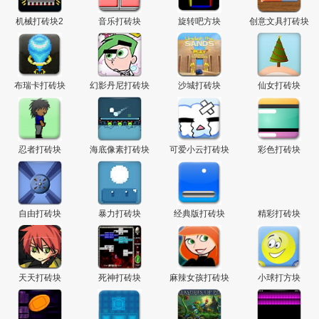
机械打砖块2
音乐打砖块
旋转吧方块
创意文具打砖块
布瑞卡打砖块
幻影丹尼打砖块
沙城打砖块
仙女打砖块
忍者打砖块
海底像素打砖块
可爱小云打砖块
彩色打砖块
自由打砖块
暴力打砖块
经典版打砖块
精彩打砖块
天天打砖块
死神打砖块
麻辣女孩打砖块
小球打方块