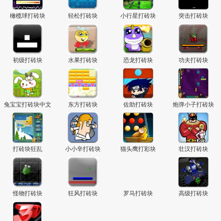
橄榄球打砖块
轻松打砖块
小行星打砖块
突击打砖块
初级打砖块
水果打砖块
恐龙打砖块
功夫打砖块
兔宝宝打砖块中文
东方打砖块
佐助打砖块
炮弹小子打砖块
版
打砖块狂乱
小小辛打砖块
猫头鹰打彩块
壮汉打砖块
怪物打砖块
狂风打砖块
罗马打砖块
高级打砖块