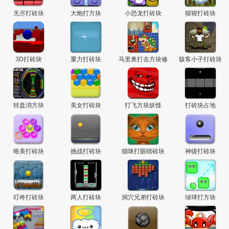
无尽打砖块
大炮打方块
小恐龙打砖块
猩猩打砖块
3D打砖块
重力打砖块
马里奥打击方块修
骇客小子打砖块
改版
转盘消方块
美女打砖块
打飞方块妖怪
打砖块占地
唯美打砖块
挑战打砖块
猫咪打眼睛砖块
神级打砖块
叮咚打砖块
两人打砖块
洞穴兄弟打砖块
绿球打方块