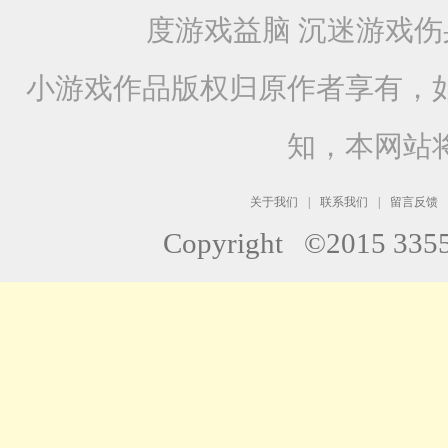
度游戏益脑 沉迷游戏伤
小游戏作品版权归原作者享有，
知，本网站
关于我们
|
联系我们
|
留言反馈
Copyright ©2015 33