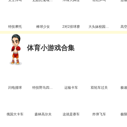
太空悍马
史酷比鬼域巴士
冲锋大脚怪
轻松乒乓
运
特技摩托
棒球少女
2对2排球赛
大头妹校园生活
高
体育小游戏合集
闪电撞球
特技野马四驱车
运输卡车
双轮车过关
极
俄国大卡车
森林高尔夫
这就是赛车
炸弹飞车
极