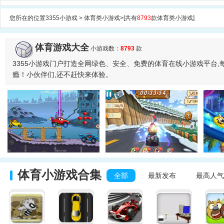
您所在的位置
3355小游戏
>
体育类小游戏
>[共有
8793
款体育类小游戏]
体育游戏大全
小游戏数：
8793
款
3355小游戏门户打造全网绿色、安全、免费的体育在线小游戏平台
瘾！小伙伴们,还不赶快来体验。
体育小游戏合集
全部
最新发布
最高人气