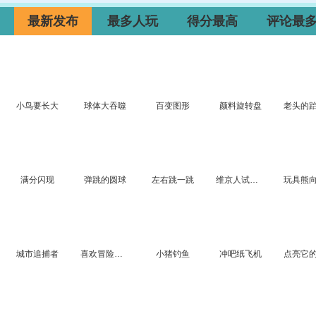
最新发布
最多人玩
得分最高
评论最
小鸟要长大
球体大吞噬
百变图形
颜料旋转盘
满分闪现
弹跳的圆球
左右跳一跳
维京人试炼之路
城市追捕者
喜欢冒险的小球球
小猪钓鱼
冲吧纸飞机