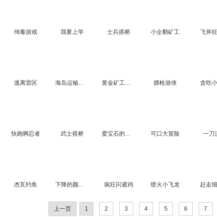
缉毒游戏
我要上学
士兵搭桥
小企鹅矿工
飞斧
逃离雷区
海岛运输车3D之激情驾驶
黄金矿工经典单机版
掷枪游侠
贪吃
快跑啊忍者
武士搭桥
爱宝石的小怪
可口大冒险
一刀
杰瓦钓鱼
下降的颜料球
疯狂闪避鸡
喷火小飞龙
赶走
上一页
1
2
3
4
5
6
7