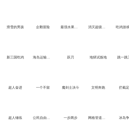
滑雪的男孩
企鹅冒险
最强水果王者
消灭超级鲨鱼
新三国吃鸡
海岛运输车3D:温柔驾驶
跃刃
地狱试炼地
跳一跳
超人奋进
一个不留
魔剑士决斗
文明奔跑
拦截
超人锤练
公民自由我知道
一步两步
网格管道赛车
冰岛