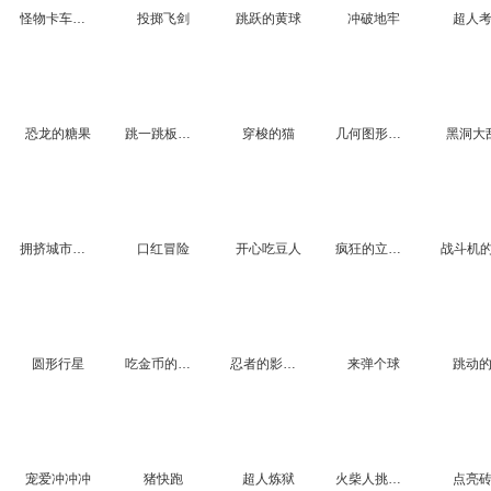
怪物卡车急速赛
投掷飞剑
跳跃的黄球
冲破地牢
超人
恐龙的糖果
跳一跳板子搭桥
穿梭的猫
几何图形闯关
黑洞大
拥挤城市楼道
口红冒险
开心吃豆人
疯狂的立方体
圆形行星
吃金币的小鸟
忍者的影子挑战
来弹个球
跳动
宠爱冲冲冲
猪快跑
超人炼狱
火柴人挑战赛
点亮