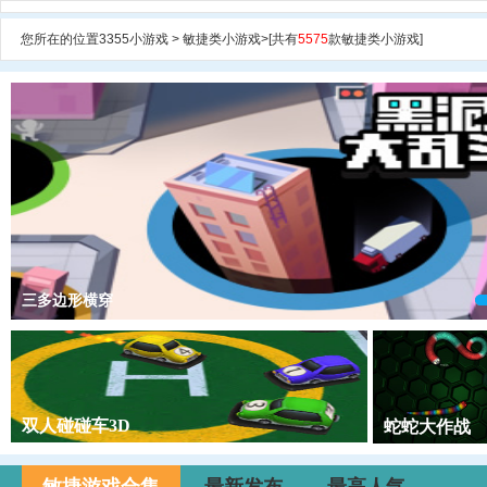
您所在的位置
3355小游戏
>
敏捷类小游戏
>[共有
5575
款敏捷类小游戏]
三多边形横穿
黑洞大乱斗
极限逃生
橘子酷跑
双人碰碰车3D
蛇蛇大作战