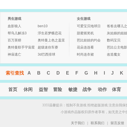
男生游戏
女生游戏
血影狼人
ben10
可爱宝贝地球日
爸爸去哪儿
大冒险3
帮鸟儿解冻3
浮生若梦蝶恋花
甜蜜摇奖机
灰姑娘的姐
百万英镑
奥特曼上色之盖亚
芭比娃娃的约会
数码宝贝
奥特曼
奥特曼联手宇宙星
超级迷你车赛
花朵连连看
芭比公主电
神
字
神庙逃亡
3d巴西排球
时尚连衣裙
改造魔女
索引查找
A
B
C
D
E
F
G
H
I
J
K
首页
休闲
益智
冒险
敏捷
战争
动作
体育
3355温馨提示：抵制不良游戏 拒绝盗版游戏 注意自我保
小游戏作品版权归原作者享有，如无意之中
关于我们
|
联系我们
|
留言反馈