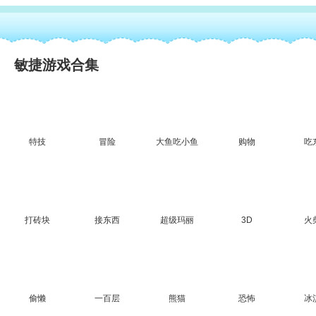
敏捷游戏合集
特技
冒险
大鱼吃小鱼
购物
吃
打砖块
接东西
超级玛丽
3D
火
偷懒
一百层
熊猫
恐怖
冰