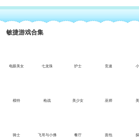
敏捷游戏合集
电眼美女
七龙珠
护士
竞速
模特
枪战
美少女
巫师
骑士
飞哥与小佛
餐厅
面包