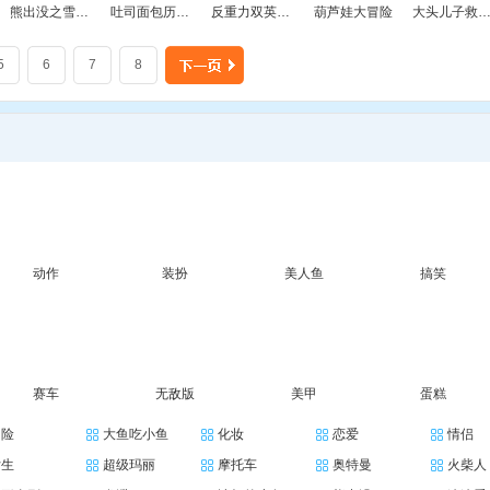
熊出没之雪岭熊风
吐司面包历险记2
反重力双英中文版
葫芦娃大冒险
大头儿子救老爸
5
6
7
8
动作
装扮
美人鱼
搞笑
赛车
无敌版
美甲
蛋糕
冒险
大鱼吃小鱼
化妆
恋爱
情侣
女生
超级玛丽
摩托车
奥特曼
火柴人