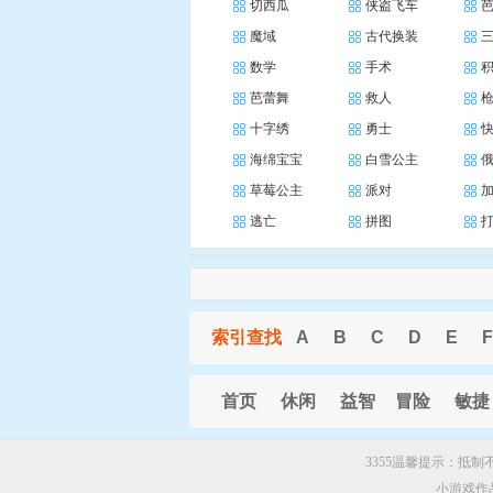
切西瓜
侠盗飞车
魔域
古代换装
数学
手术
芭蕾舞
救人
十字绣
勇士
海绵宝宝
白雪公主
草莓公主
派对
逃亡
拼图
索引查找
A
B
C
D
E
F
首页
休闲
益智
冒险
敏捷
3355温馨提示：抵
小游戏作