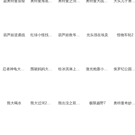
超奥特曼冒险
奥特曼海底大闯关选关版
奥特曼之消灭怪兽大冒险2
奥特曼大战邪灵电脑版
大头儿子勇救妈
葫芦娃逆袭战
红绿小怪找药丸
葫芦娃救爷爷2
光头强在埃及
怪物车轮2
忍者神龟大脚车
围裙妈妈大冒险
给冰淇淋上颜色
激光炮轰小怪3
侏罗纪公园乐高
熊大喝水
熊大过河2选关版
熊出没之双熊夺宝2
极限越野7
奥特曼奇妙大冒