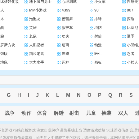
芭比娃娃化妆
地下城与勇士
心理测试
小火车
性感美
三人
MM小游戏
4399
90
007
积木
泡泡龙
芭蕾舞
排球
探险
枪战
英雄
救护车
塔防
比基尼
快跑
老鼠
功夫
射箭
夏季
俄罗斯方块
火影忍者
逃离
动漫
小熊维
加强版
猫和老鼠
障碍
医生
忍者
打地鼠
大力水手
死神
画板
小矮人
G
H
I
J
K
L
M
N
O
P
Q
R
S
战争
动作
体育
解谜
射击
儿童
换装
双人
制不良游戏 拒绝盗版游戏 注意自我保护 谨防受骗上当 适度游戏益脑 沉迷游戏伤身 合理
品版权归原作者享有，如无意之中侵犯了您的版权，请您来信告知，本网站将应您的