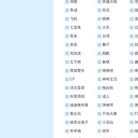
亲吻
穿越火线
养成
坦克
飞机
棋牌
七龙珠
火车
美发
台球
美容
餐厅
泡泡龙
跑酷
五子棋
象棋
黑猫警长
猪猪侠
CF
神奇宝贝
消灭星星
拖拉机
布置房间
成人
迪迦奥特曼
弹钢琴
奥比岛
不知火舞
掀美女裙子
小花仙
3
串串烧
倒车