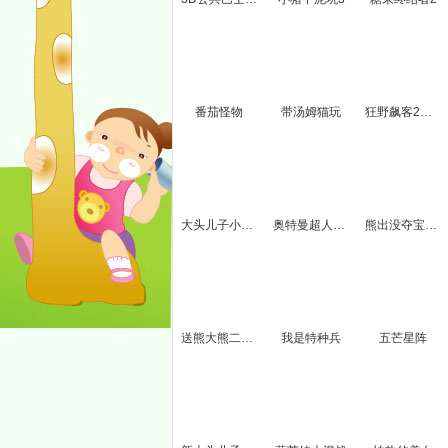
番茄怪物
带汤姆猫玩
狂野飙客2无敌版
大头儿子小头爸爸3无敌版
奥特曼超人暴打怪兽
熊出没夺宝大填色
送熊大熊二回家
我是特种兵
五芒星阵