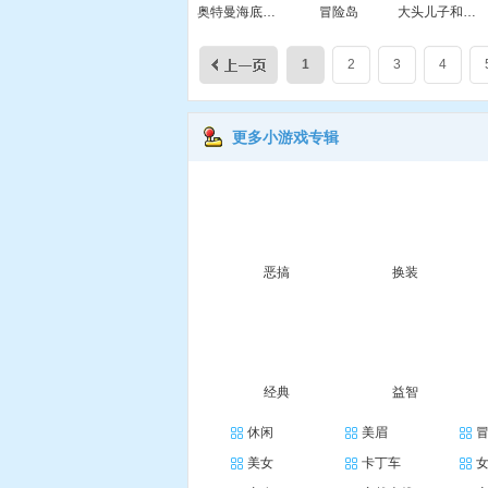
奥特曼海底大闯关
冒险岛
大头儿子和小头爸爸3
1
2
3
4
更多小游戏专辑
恶搞
换装
经典
益智
休闲
美眉
美女
卡丁车