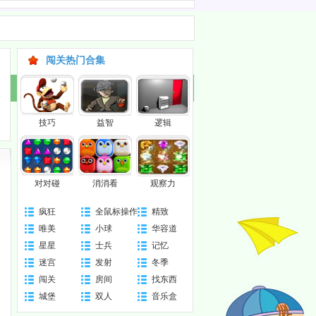
闯关热门合集
技巧
益智
逻辑
对对碰
消消看
观察力
疯狂
全鼠标操作
精致
唯美
小球
华容道
星星
士兵
记忆
迷宫
发射
冬季
闯关
房间
找东西
城堡
双人
音乐盒
版