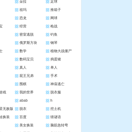
朵拉
足球
祖玛
推箱子
恐龙
网球
宝
经营
枪战
密室逃脱
钓鱼
俄罗斯方块
钢琴
士
数学
植物大战僵尸
数码宝贝
捣蛋猪
真人
单人
屁王兄弟
手术
围棋
神庙逃亡
游戏
我的世界
脱衣服
abab
h
星无敌版
脱衣
挖土机
娃换装
百度
猜谜语
美女换装
脑筋急转弯