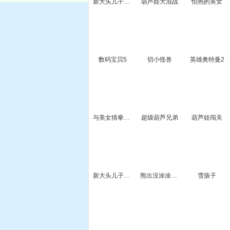
新大头儿子和小头爸爸冒险
葫芦娃大混战
怕热的美女
数码宝贝5
切小怪兽
英雄奥特曼2
与美女猜拳脱衣
超级葫芦兄弟
葫芦娃闯关
新大头儿子和小头爸爸
熊出没涂涂回家记
雪孩子