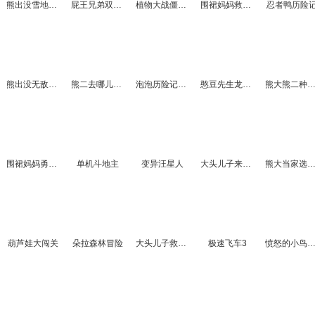
熊出没雪地大冒险2选关版
屁王兄弟双人版
植物大战僵尸家族
围裙妈妈救儿子10
忍者鸭历险
熊出没无敌战车
熊二去哪儿选关版
泡泡历险记无敌版
憨豆先生龙岛冒险
熊大熊二种树选关
围裙妈妈勇救儿子
单机斗地主
变异汪星人
大头儿子来闯关选关版
熊大当家选关
葫芦娃大闯关
朵拉森林冒险
大头儿子救爸爸5
极速飞车3
愤怒的小鸟炸僵