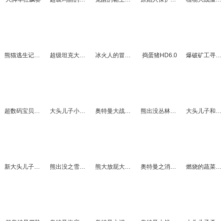
熊猫逃生记之奇幻世界
超级坦克大战2
冰火人的冒险之路
捣蛋猪HD6.0
爆破矿工寻宝
超数码宝贝冒险
大头儿子小头爸爸父子闯关
奥特曼大战呆萌僵尸
熊出没丛林特工选关版
大头儿子和小头爸爸2无
新大头儿子和小头爸爸冒险选关版
熊出没之雪岭熊风大冒险选关版
熊大放屁大冒险
奥特曼之消灭怪兽大冒险
燃烧的蔬菜4新鲜战