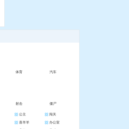
5
体育
汽车
射击
僵尸
公主
闯关
喜羊羊
办公室