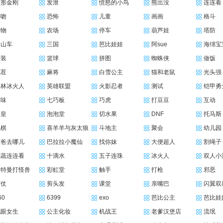
变形金刚
发泄
愤怒的小鸟
熊出没
连连看
接吻
恐怖
儿童
画画
格斗
宠物
农场
停车
葫芦娃
塔防
过山车
三国
芭比娃娃
阿sue
海绵宝
古装
篮球
拼图
蜘蛛侠
做饭
找茬
麻将
白雪公主
猫和老鼠
光头强
森林冰火人
英雄联盟
火影忍者
测试
铠甲勇
趣味
七巧板
巧虎
打豆豆
互动
拳皇
泡泡堂
切水果
DNF
托马斯
跳棋
喜羊羊与灰太狼
斗地主
聚会
幼儿园
爸爸去哪儿
巴拉拉小魔仙
找你妹
大便超人
割绳子
果蔬连连看
十滴水
五子连珠
冰火人
双人小
奥特曼打怪兽
彩虹堂
触手
打枪
邪恶
打仗
剪头发
课堂
亲嘴巴
闪翼双
60
6399
exo
芭比公主
芭比娃
电眼女生
公主化妆
机战王
老爹汉堡店
流氓