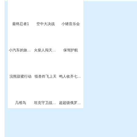
妈
最终忍者1
空中大决战
小猪音乐会
小汽车的旅行梦选关版
火柴人闯天关无敌版
保驾护航
版
浣熊甜蜜行动
怪兽炸飞上天
鸣人收齐七龙珠
几维鸟
坦克守卫战无敌版
超超级俄罗斯方块
险