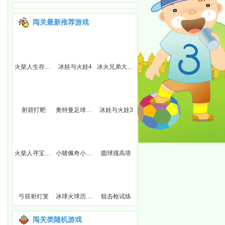
闯关最新推荐游戏
2
火柴人生存挑战2
冰娃与火娃4
冰火兄弟大营救
射箭打靶
奥特曼足球大冒险
冰娃与火娃3
敌版
火柴人寻宝之路2
小猪佩奇小小冒险2
圆球撞高塔
队
弓箭射灯笼
冰球火球历险记3
狙击枪试练
闯关类随机游戏