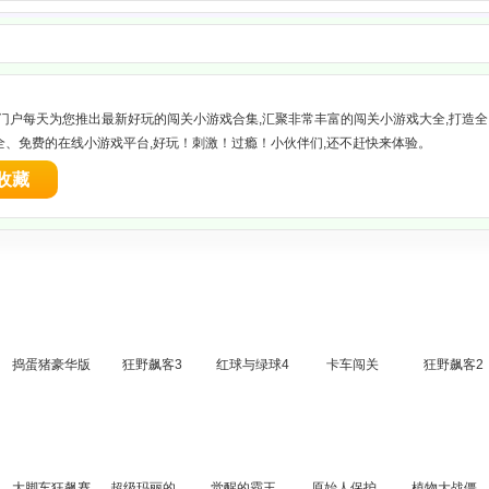
游戏门户每天为您推出最新好玩的闯关小游戏合集,汇聚非常丰富的闯关小游戏大全,打造全
全、免费的在线小游戏平台,好玩！刺激！过瘾！小伙伴们,还不赶快来体验。
收藏
捣蛋猪豪华版
狂野飙客3
红球与绿球4
卡车闯关
狂野飙客2
大脚车狂飙赛
超级玛丽的纯真童年
觉醒的霸王龙4
原始人保护恐龙蛋
植物大战僵尸无敌