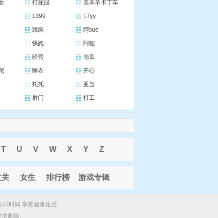
女
打屁股
美羊羊卡丁车
1399
17yy
跳绳
阿sue
快跑
阿狸
经营
南瓜
尼
睡衣
开心
托托
亚当
射门
打工
T
U
V
W
X
Y
Z
过关
女生
排行榜
游戏专辑
安排时间 享受健康生活
要求删除。