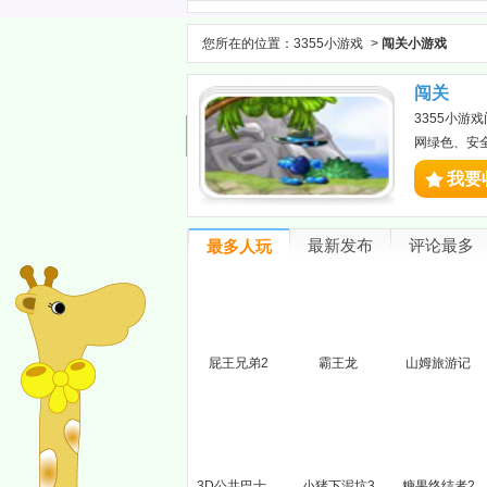
您所在的位置：
3355小游戏
>
闯关小游戏
闯关
3355小
网绿色、安
我要
最新发布
评论最多
最多人玩
屁王兄弟2
霸王龙
山姆旅游记
3D公共巴士停靠
小猪下泥坑3
糖果终结者2