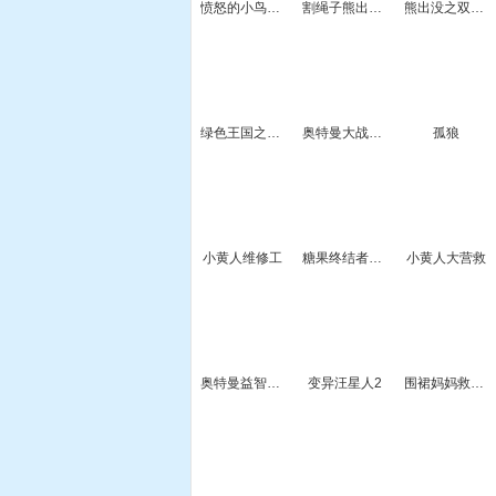
愤怒的小鸟HD2.6版
割绳子熊出没2关卡全开版
熊出没之双熊夺宝2选关版
绿色王国之战中文无敌版
奥特曼大战斧头帮
孤狼
小黄人维修工
糖果终结者2无敌版
小黄人大营救
奥特曼益智拼图
变异汪星人2
围裙妈妈救儿子5