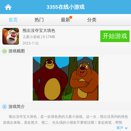
3355在线小游戏
首页
热门
最新
分类
熊出没夺宝大填色
开始游戏
儿童小游戏 | 9.17MB
2015-7-11
游戏截图
游戏简介
熊出没夺宝大填色，是一款填色类的儿童小游戏。这一次，熊出没系列的填色
游戏出来咯，喜欢熊大、熊二、光头强的小朋友不要错过哦！拿起画笔，帮熊
展开
大、熊二、光头强填色...