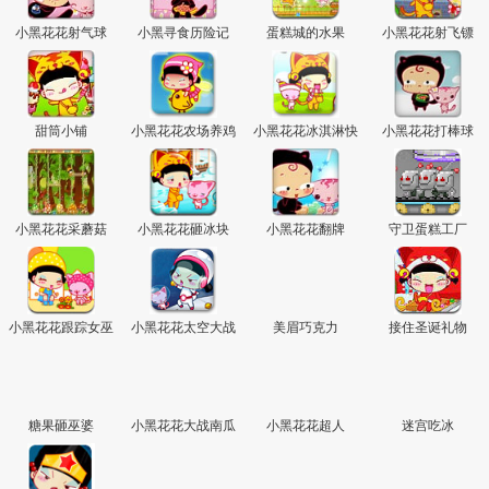
小黑花花射气球
小黑寻食历险记
蛋糕城的水果
小黑花花射飞镖
甜筒小铺
小黑花花农场养鸡
小黑花花冰淇淋快
小黑花花打棒球
递
小黑花花采蘑菇
小黑花花砸冰块
小黑花花翻牌
守卫蛋糕工厂
小黑花花跟踪女巫
小黑花花太空大战
美眉巧克力
接住圣诞礼物
糖果砸巫婆
小黑花花大战南瓜
小黑花花超人
迷宫吃冰
巫师