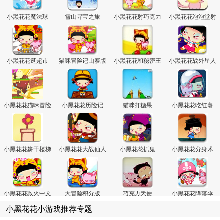
小黑花花魔法球
雪山寻宝之旅
小黑花花射巧克力
小黑花花泡泡堂射
箭
小黑花花逛超市
猫咪冒险记山寨版
小黑花花和秘密王
小黑花花战外星人
国
小黑花花猫咪冒险
小黑花花历险记
猫咪打糖果
小黑花花吃红薯
记
小黑花花饼干楼梯
小黑花花大战仙人
小黑花花抓鬼
小黑花花分身术
掌
小黑花花救火中文
大冒险积分版
巧克力天使
小黑花花降落伞
版
小黑花花小游戏推荐专题
页