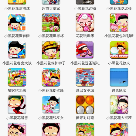
主
小黑花花溜溜球
超市大赢家
小黑花花购物
小黑花花吃冰棒
小黑花花砸砸砸
小黑花花世界杯
花花玩蹦床
小黑花花包装彩糖
小黑花花餐桌大战
小黑花花保护种子
小黑花花送圣诞礼
小黑花花救火
物
猫咪吃水果
小黑花花捉蜜蜂
逃出女巫城
逃离鼠窝
小黑花花滑雪
小黑花花战巫女
糖果对对碰
小黑花花大找茬