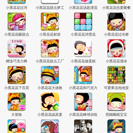
小黑花花过河
小黑花花甜点梦工
小黑花花汤匙漂流
小黑花花也爱聚餐
厂
小黑花花砸甜点
小黑花花射箭
小黑花花消雪花
小黑花花过吊桥
赠送巧克力棒
小黑花花甜点工厂
小黑花花做蛋糕
小黑花花溜冰
小黑花花下百层
小黑花花大拯救
小黑花花和巧克力
可爱果冻泡泡堂
大冒险
小黑花花战巫婆
小黑花花棒球训练
照顾睡眠宝宝