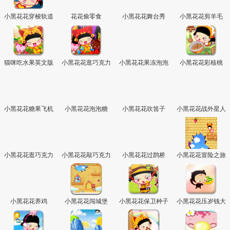
小黑花花穿梭轨道
花花偷零食
小黑花花舞台秀
小黑花花剪羊毛
猫咪吃水果英文版
小黑花花逛巧克力
小黑花花果冻泡泡
小黑花花彩核桃
工厂
堂
小黑花花糖果飞机
小黑花花泡泡糖
小黑花花吹笛子
小黑花花战外星人
大战
中文版
小黑花花逛巧克力
小黑花花敲巧克力
小黑花花过鹊桥
小黑花花冒险之旅
工厂中文版
小黑花花养鸡
小黑花花闯城堡
小黑花花保卫种子
小黑花花压岁钱大
作战