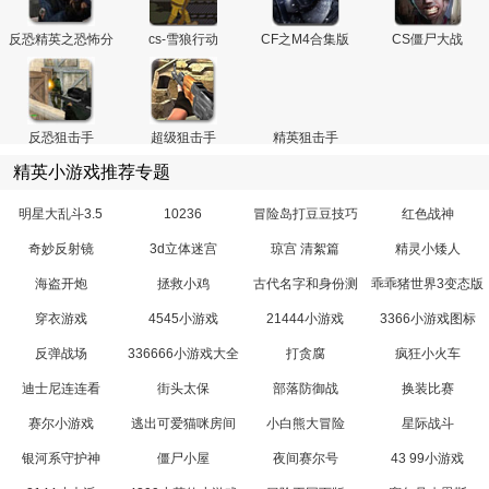
反恐精英之恐怖分
cs-雪狼行动
CF之M4合集版
CS僵尸大战
子
反恐狙击手
超级狙击手
精英狙击手
精英小游戏推荐专题
明星大乱斗3.5
10236
冒险岛打豆豆技巧
红色战神
奇妙反射镜
3d立体迷宫
琼宫 清絮篇
精灵小矮人
海盗开炮
拯救小鸡
古代名字和身份测
乖乖猪世界3变态版
试小游戏
穿衣游戏
4545小游戏
21444小游戏
3366小游戏图标
反弹战场
336666小游戏大全
打贪腐
疯狂小火车
迪士尼连连看
街头太保
部落防御战
换装比赛
赛尔小游戏
逃出可爱猫咪房间
小白熊大冒险
星际战斗
银河系守护神
僵尸小屋
夜间赛尔号
43 99小游戏