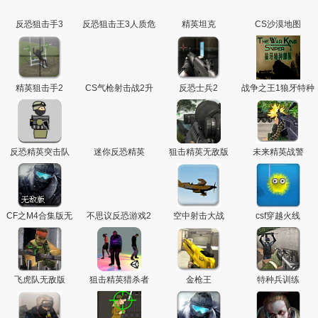
反恐狙击手3
反恐狙击王3人质危
精英坦克
CS沙漠地图
机
精英狙击手2
CS气枪射击战2升
反恐士兵2
战争之王1狼牙特种
级版
部队
反恐精英突击队
迷你反恐精英
狙击精英无敌版
未来精英战警
CF之M4合集版无
不思议反恐游戏2
空中射击大战
csf穿越火线
敌版
飞虎队无敌版
狙击精英猎杀者
金枪王
特种兵训练
页