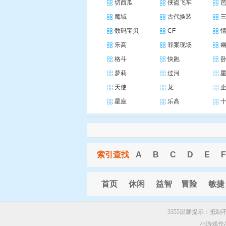
切西瓜
侠盗飞车
魔域
古代换装
数码宝贝
CF
乐高
罪案现场
格斗
快跑
萝莉
过河
天使
龙
星座
乐高
索引查找
A
B
C
D
E
F
首页
休闲
益智
冒险
敏捷
3355温馨提示：抵
小游戏作