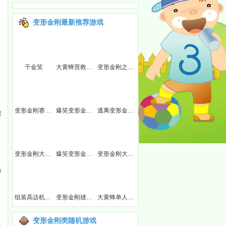
变形金刚最新推荐游戏
尸
千金笑
大黄蜂营救任务
变形金刚之大战威震天
变形金刚赛车关卡全开版
爆笑变形金刚3
逃离变形金刚屋中文版
雷
变形金刚大战坦克
爆笑变形金刚大结局
变形金刚大冒险
命
组装高达机器人
变形金刚拯救星球无敌版
大黄蜂单人作战
变形金刚类随机游戏