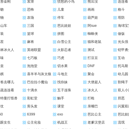
变形金刚
发泄
愤怒的小鸟
熊出没
连连看
接吻
恐怖
儿童
画画
格斗
宠物
农场
停车
葫芦娃
塔防
过山车
三国
芭比娃娃
阿sue
海绵宝
古装
篮球
拼图
蜘蛛侠
做饭
找茬
麻将
白雪公主
猫和老鼠
光头强
森林冰火人
英雄联盟
火影忍者
测试
铠甲勇
趣味
七巧板
巧虎
打豆豆
互动
拳皇
泡泡堂
切水果
DNF
托马斯
跳棋
喜羊羊与灰太狼
斗地主
聚会
幼儿园
爸爸去哪儿
巴拉拉小魔仙
找你妹
大便超人
割绳子
果蔬连连看
十滴水
五子连珠
冰火人
双人小
奥特曼打怪兽
彩虹堂
触手
打枪
邪恶
打仗
剪头发
课堂
亲嘴巴
闪翼双
60
6399
exo
芭比公主
芭比娃
电眼女生
公主化妆
机战王
老爹汉堡店
流氓