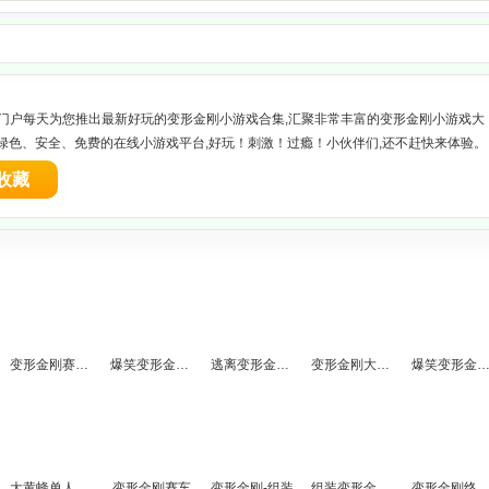
游戏门户每天为您推出最新好玩的变形金刚小游戏合集,汇聚非常丰富的变形金刚小游戏大
网绿色、安全、免费的在线小游戏平台,好玩！刺激！过瘾！小伙伴们,还不赶快来体验。
收藏
变形金刚赛车关卡全开版
爆笑变形金刚3
逃离变形金刚屋中文版
变形金刚大战坦克
爆笑变形金刚大结
大黄蜂单人作战
变形金刚赛车
变形金刚-组装
组装变形金刚X
变形金刚终极赛道