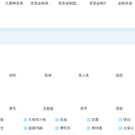
大黄蜂变身
变形金刚来拼图
变形金刚隐藏数字
变形金刚3
金刚变身
动作
装扮
美人鱼
搞笑
赛车
无敌版
美甲
蛋糕
冒险
大鱼吃小鱼
化妆
恋爱
情侣
女生
超级玛丽
摩托车
奥特曼
火柴人