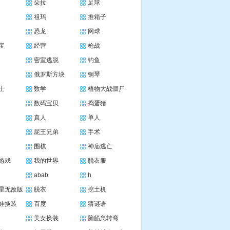
朵拉
足球
祖玛
推箱子
恐龙
网球
宝
经营
枪战
密室逃脱
钓鱼
俄罗斯方块
钢琴
士
数学
植物大战僵尸
数码宝贝
捣蛋猪
真人
单人
屁王兄弟
手术
围棋
神庙逃亡
游戏
我的世界
脱衣服
abab
h
星无敌版
脱衣
挖土机
娃换装
百度
猜谜语
美女换装
脑筋急转弯