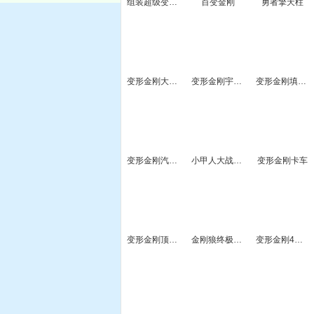
组装超级变形金刚
百变金刚
勇者擎天柱
变形金刚大战争
变形金刚宇宙战记
变形金刚填色合集
变形金刚汽车大拼图
小甲人大战变形金刚
变形金刚卡车
变形金刚顶西瓜
金刚狼终极之战
变形金刚4图片观察