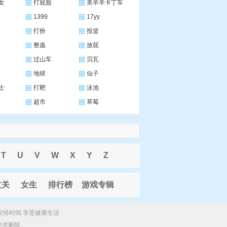
女
打屁股
美羊羊卡丁车
1399
17yy
打扮
投篮
整蛊
放屁
过山车
贝瓦
地狱
仙子
士
打靶
泳池
超市
草莓
T
U
V
W
X
Y
Z
过关
女生
排行榜
游戏专辑
安排时间 享受健康生活
要求删除。