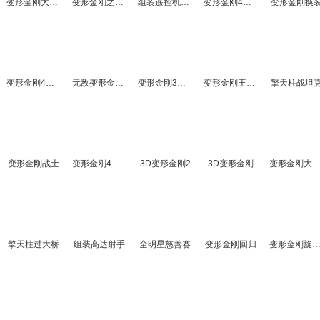
变形金刚大黄蜂拼图
变形金刚之王者恶战
组装遥控机器侠
变形金刚4选关版
变形金刚换
变形金刚4关卡全开版
无敌变形金刚无敌版
变形金刚3终极决战
变形金刚王者恶战
擎天柱战坦
变形金刚战士
变形金刚4拼图
3D变形金刚2
3D变形金刚
变形金刚大逃亡无敌
擎天柱过大桥
组装高达射手
全明星慈善赛
变形金刚回归
变形金刚旋转拼