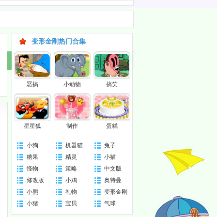
变形金刚热门合集
恶搞
小动物
搞笑
星星狐
制作
蛋糕
小狗
机器猫
兔子
糖果
精灵
小猫
局
怪物
策略
中文版
修改版
小鸡
奥特曼
小熊
礼物
变形金刚
小猪
宝贝
气球
2