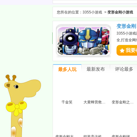
您所在的位置：
3355小游戏
>
变形金刚小游戏
变形金刚
3355小
全,打造全
我要
最新发布
评论最多
最多人玩
千金笑
大黄蜂营救任务
变形金刚之大战威震天
变形金刚大冒险
组装高达机器人
变形金刚拯救星球无敌版