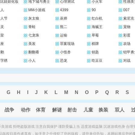
芭比娃娃化妆
地下城与勇士
心理测试
小火车
性感美
三人
MM小游戏
4399
90
007
情人节
灰太狼
巫师
红白机
索尼克
幽灵
青蛙
熊二
海贼王
宠物
卧室
七龙珠
运输
草莓
彩蛋
星座
美发
罪案现场
棋牌
农场
企鹅
翻翻看
小怪兽
钥匙
铠甲勇
十字绣
小人
恐龙
吃豆豆
对战
G
H
I
J
K
L
M
N
O
P
Q
R
S
战争
动作
体育
解谜
射击
儿童
换装
双人
制不良游戏 拒绝盗版游戏 注意自我保护 谨防受骗上当 适度游戏益脑 沉迷游戏伤身 合理
品版权归原作者享有，如无意之中侵犯了您的版权，请您来信告知，本网站将应您的