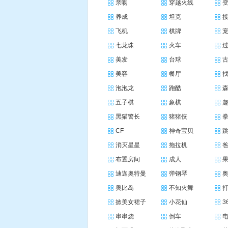
亲吻
穿越火线
养成
坦克
飞机
棋牌
七龙珠
火车
美发
台球
美容
餐厅
泡泡龙
跑酷
五子棋
象棋
黑猫警长
猪猪侠
CF
神奇宝贝
消灭星星
拖拉机
布置房间
成人
迪迦奥特曼
弹钢琴
奥比岛
不知火舞
掀美女裙子
小花仙
3
串串烧
倒车