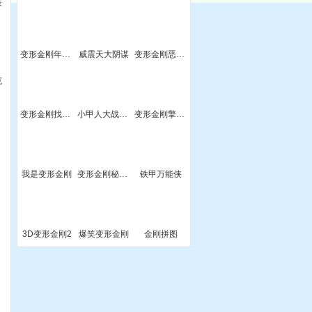
装
变形金刚年代大结局
威震天大阴谋
变形金刚恶魔猎手
克
变形金刚找字母
小甲人大战变形金刚
变形金刚擎天柱大战僵尸
版
我是变形金刚
变形金刚秘密潜入
铁甲万能侠
3D变形金刚2
爆笑变形金刚
金刚拼图
图