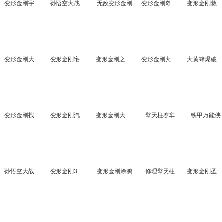
变形金刚宇宙大战
孙悟空大战变形金刚2
无敌变形金刚
变形金刚奇遇记
变形金刚救伙
变形金刚大变身
变形金刚宅急送
变形金刚之黑旋风使命
变形金刚大战迷宫场
大黄蜂爆破行
变形金刚找字母
变形金刚汽车拼图
变形金刚大逃亡
擎天柱赛车
铁甲万能侠
孙悟空大战变形金刚无敌版
变形金刚3擎天柱大战威震天
变形金刚涂鸦
修理擎天柱
变形金刚圣诞摩托