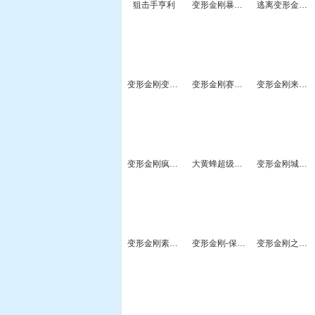
狙击手亨利
变形金刚暴走大黄蜂
逃离变形金刚屋
变形金刚变身秀
变形金刚赛车2
变形金刚来找茬
变形金刚疯狂大黄蜂
大黄蜂超级战士
变形金刚城市除恶
变形金刚素材拼图大集合
变形金刚-保护能量块
变形金刚之堕落的复仇