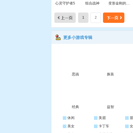
心灵守护者5
组合战神
变形金刚的复仇
1
2
更多小游戏专辑
恶搞
换装
经典
益智
休闲
美眉
美女
卡丁车