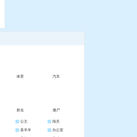
体育
汽车
射击
僵尸
公主
闯关
喜羊羊
办公室