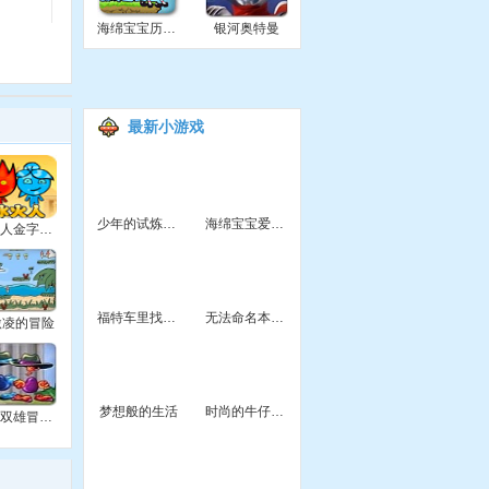
海绵宝宝历险记
银河奥特曼
最新小游戏
少年的试炼之路
海绵宝宝爱吃鱼
冰火人金字塔冒险
福特车里找东西
无法命名本游戏2
激凌的冒险
梦想般的生活
时尚的牛仔风格
冰火双雄冒险记