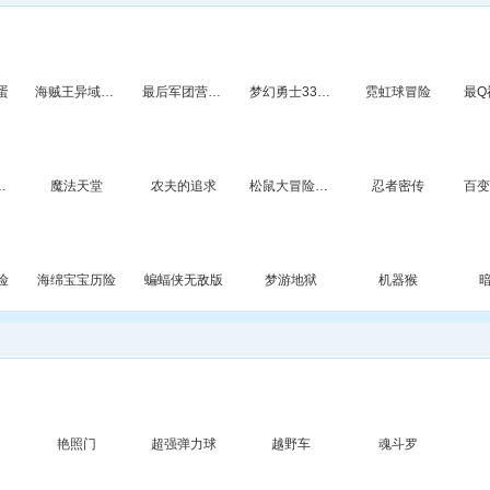
蛋
海贼王异域冒险3
最后军团营救计划无敌版
梦幻勇士3366无敌版
霓虹球冒险
最Q
徒步冒险
魔法天堂
农夫的追求
松鼠大冒险无敌版
忍者密传
险
海绵宝宝历险
蝙蝠侠无敌版
梦游地狱
机器猴
艳照门
超强弹力球
越野车
魂斗罗