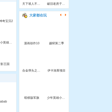
天下谁人不识君2
破旧老房子逃生
大家都在玩
神奇宝贝2
百变小英雄加强版
漫画创作10
越狱第二季
暗影王国
合金弹头之沙漠孤城无敌版
伊卡洛斯项目
暗棋版军旗
少年英雄小哪吒
abab