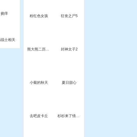
挠痒
粉红色女孩
狂丧之尸5
刃战士相关
熊大熊二历险记
封神太子2
小菊的秋天
夏日甜心
去吧皮卡丘
杉杉来了情侣装扮