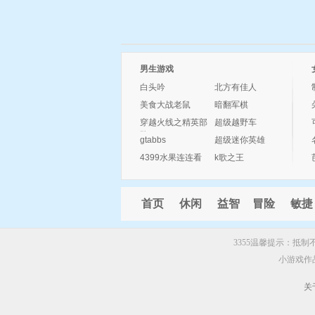
男生游戏
白头吟
北方有佳人
美食大战老鼠
暗翻军棋
穿越火线之精英部
超级越野车
队
gtabbs
超级迷你英雄
4399水果连连看
k歌之王
首页
休闲
益智
冒险
敏捷
3355温馨提示：抵
小游戏作
关