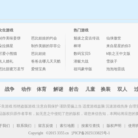
女生游戏
热门游戏
制作美味姜饼
芭比娃娃的约会
魁拔之蛮吉传说
仙侠傲世
朵拉摘星
制作美丽的菲菲公
棒球
来自星星的你3
主
可爱小熊猫
芭比娃娃
数码宝贝5
k歌之王中文版
名人婚礼
爸爸去哪儿天天酷
潜艇大战
雪孩子
跑
芭比甜蜜万圣节
爱情宝典
祖玛豪华版
泡泡地雷战
战争
动作
体育
解谜
射击
儿童
换装
双人
制不良游戏 拒绝盗版游戏 注意自我保护 谨防受骗上当 适度游戏益脑 沉迷游戏伤身 合理
品版权归原作者享有，如无意之中侵犯了您的版权，请您来信告知，本网站将应您的
于我们
|
联系我们
|
留言反馈
|
索引地图
|
按索引查找
|
版权声明
|
使用
Copyright ©2015 3355.cn 沪ICP备2025133825号-1