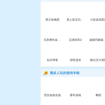
黑方块摘星
美人鱼宝贝海底找钻石
小恐龙滚蛋
马里奥吃金币7选关版
忍者回归2
超级玛丽
钻石弹射
绿怪进攻
狼出没大冒
最多人玩的游戏专辑
芭比娃娃化妆
赛车游戏
舞蹈