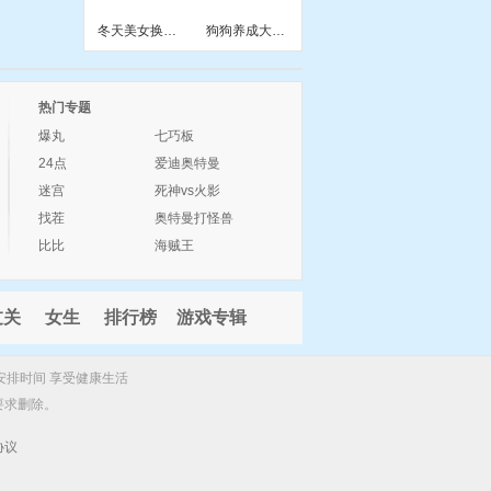
冬天美女换衣小游戏
狗狗养成大做小游戏
热门专题
爆丸
七巧板
24点
爱迪奥特曼
迷宫
死神vs火影
找茬
奥特曼打怪兽
比比
海贼王
过关
女生
排行榜
游戏专辑
安排时间 享受健康生活
要求删除。
协议