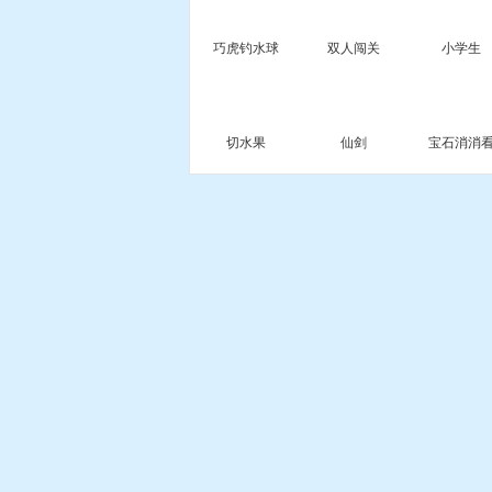
巧虎钓水球
双人闯关
小学生
切水果
仙剑
宝石消消