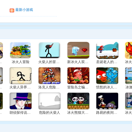
最新小游戏
之鸣人冒险
冰火人冒险
火柴人的冒险2
新冰火人双人冒险
圣诞老人的冒险之旅
里大冒险
火柴人异界冒险
洛克人危险之路
冒险岛之蝙蝠的阴谋
愤怒的冰人火人
冰
火娃约会
胡侦探传说之冰人岛的秘密
危险的火柴人
冰火熊猫大冒险2
路易的夜间冒险