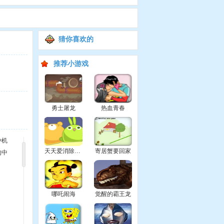
猜你喜欢的
推荐小游戏
勇士屠龙
热血青春
种机
天天爱消除电脑版
寄居蟹要回家
的中
哪吒闹海
觉醒的霸王龙