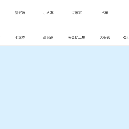
猜谜语
小火车
过家家
汽车
看
七龙珠
高智商
黄金矿工集
大头妹
双