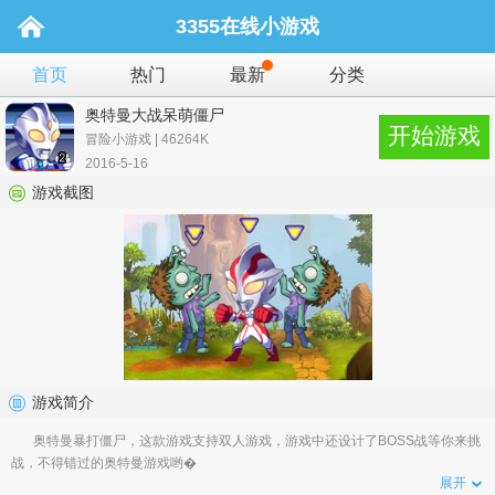
3355在线小游戏
首页
热门
最新
分类
奥特曼大战呆萌僵尸
开始游戏
冒险小游戏 | 46264K
2016-5-16
游戏截图
游戏简介
奥特曼暴打僵尸，这款游戏支持双人游戏，游戏中还设计了BOSS战等你来挑
战，不得错过的奥特曼游戏哟�
展开