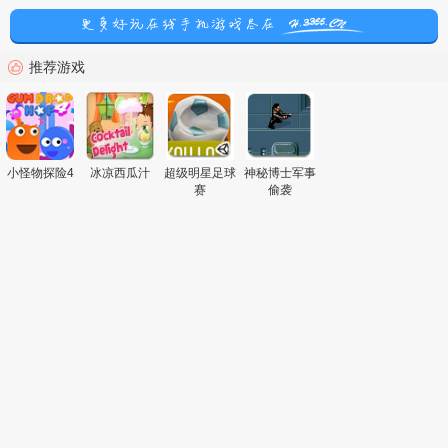
万不要错过。
推荐游戏
小怪物探险4
冰凉西瓜汁
超级明星足球
神秘博士军事
赛
偷袭