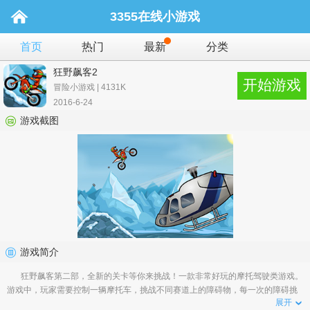
3355在线小游戏
首页
热门
最新
分类
狂野飙客2
开始游戏
冒险小游戏 | 4131K
2016-6-24
游戏截图
游戏简介
狂野飙客第二部，全新的关卡等你来挑战！一款非常好玩的摩托驾驶类游戏。
游戏中，玩家需要控制一辆摩托车，挑战不同赛道上的障碍物，每一次的障碍挑
展开
战都是一次突破，没有一点驾驶技术那是很困难的呦！喜欢摩托的小伙伴们，千