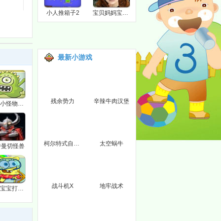
小人推箱子2
宝贝妈妈宝贝女
最新小游戏
残余势力
辛辣牛肉汉堡
切割小怪物关卡全开版
柯尔特式自动手枪
太空蜗牛
特曼切怪兽
战斗机X
地牢战术
海绵宝宝打小怪兽