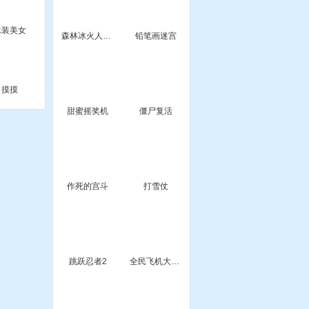
泳装美女
森林冰火人3中文无敌版
铅笔画迷宫
摸摸
甜蜜摇奖机
僵尸复活
作死的宫斗
打雪仗
跳跃忍者2
全民飞机大战电脑版