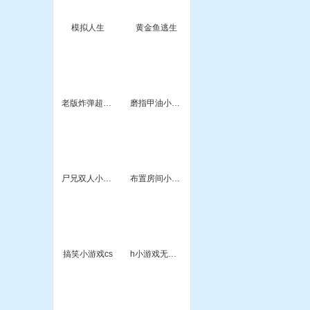
模拟人生
黄金鱼逃生
老版炸弹超人小游戏
磨指甲油小游戏
尸兄双人小游戏
布置房间小游戏4399
搞笑小游戏cs
h小游戏无尽之谜