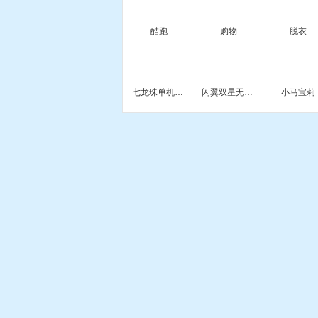
酷跑
购物
脱衣
七龙珠单机游戏系列大合集
闪翼双星无敌版
小马宝莉