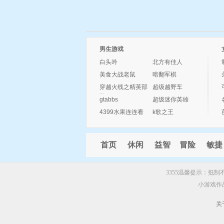
男生游戏
白头吟
北方有佳人
美食大战老鼠
暗翻军棋
穿越火线之精英部
超级越野车
队
gtabbs
超级迷你英雄
4399水果连连看
k歌之王
首页
休闲
益智
冒险
敏捷
3355温馨提示：抵
小游戏作
关