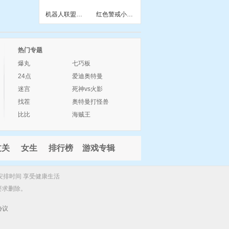
机器人联盟小游戏
红色警戒小游戏战略
热门专题
爆丸
七巧板
24点
爱迪奥特曼
迷宫
死神vs火影
找茬
奥特曼打怪兽
比比
海贼王
过关
女生
排行榜
游戏专辑
安排时间 享受健康生活
要求删除。
协议