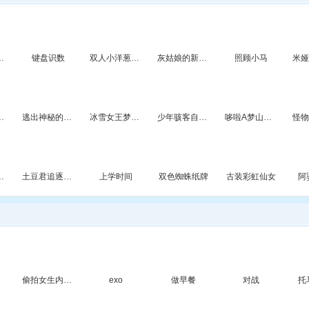
图历险记3
键盘识数
双人小洋葱跑酷
灰姑娘的新发型
照顾小马
贝爱美甲
逃出神秘的堡垒4
冰雪女王梦幻婚礼
少年骇客自行车赛
哆啦A梦山地车比赛
战无敌版
土豆君追逐爱情2
上学时间
双色蜘蛛纸牌
古装彩虹仙女
阿
偷拍女生内裤的变态游戏
exo
做早餐
对战
托