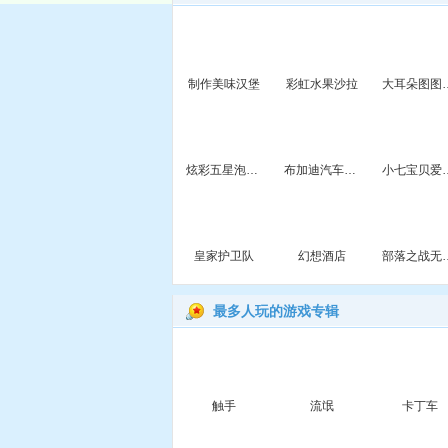
制作美味汉堡
彩虹水果沙拉
大耳朵图
炫彩五星泡泡龙
布加迪汽车找轮胎
小七宝
皇家护卫队
幻想酒店
部落之
最多人玩的游戏专辑
触手
流氓
卡丁车