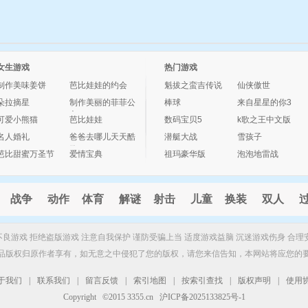
女生游戏
热门游戏
制作美味姜饼
芭比娃娃的约会
魁拔之蛮吉传说
仙侠傲世
朵拉摘星
制作美丽的菲菲公
棒球
来自星星的你3
主
可爱小熊猫
芭比娃娃
数码宝贝5
k歌之王中文版
名人婚礼
爸爸去哪儿天天酷
潜艇大战
雪孩子
跑
芭比甜蜜万圣节
爱情宝典
祖玛豪华版
泡泡地雷战
战争
动作
体育
解谜
射击
儿童
换装
双人
制不良游戏 拒绝盗版游戏 注意自我保护 谨防受骗上当 适度游戏益脑 沉迷游戏伤身 合理
品版权归原作者享有，如无意之中侵犯了您的版权，请您来信告知，本网站将应您的
于我们
|
联系我们
|
留言反馈
|
索引地图
|
按索引查找
|
版权声明
|
使用
Copyright ©2015 3355.cn 沪ICP备2025133825号-1