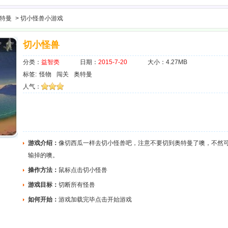
特曼
> 切小怪兽小游戏
切小怪兽
分类：
益智类
日期：
2015-7-20
大小：4.27MB
标签:
怪物
闯关
奥特曼
人气：
游戏介绍：
像切西瓜一样去切小怪兽吧，注意不要切到奥特曼了噢，不然
输掉的噢。
操作方法：
鼠标点击切小怪兽
游戏目标：
切断所有怪兽
如何开始：
游戏加载完毕点击开始游戏