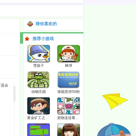
猜你喜欢的
推荐小游戏
雪孩子
棒球
可是会
动物庄园
谁能坚持50秒
黄金矿工之索马里海盗
宠物连连看3.1