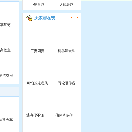
小猪台球
火线穿越
大家都在玩
米娅草莓芝士蛋糕
怪物高校宝宝出生了
三妻四妾
机器舞女生
婆洗衣服
可怕的龙卷风
写轮眼传说
法海你不懂爱舞蹈版
仙剑奇侠传三之千年缘
马斯火车