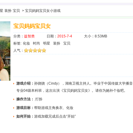
星
装扮
宝贝
> 宝贝妈妈宝贝女小游戏
宝贝妈妈宝贝女
分类：
益智类
日期：
2015-7-4
大小：8.53MB
标签:
化妆
时尚
明星
装扮
宝贝
人气：
游戏介绍：
孙骁骁（Cindy），湖南卫视主持人。毕业于中国传媒大学播
专业04级本科班，这次出演《宝贝妈妈宝贝女》。请你为她补个妆吧。
操作方法：
打扮
游戏目标：
帮助游戏主角换衣、化妆
如何开始：
游戏加载完成后点击“开始”