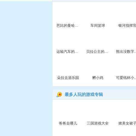
芭比的曼哈顿赛车
车间篮球
银河指挥
运输汽车的大卡车2
贝拉公主的魔法药水
熊出没数
朵拉去游乐园
孵小鸡
可爱纸
最多人玩的游戏专辑
爸爸去哪儿
三国游戏大全
掀美女裙