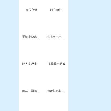
金玉良缘
西方相扑
手机小游戏的软件
樱桃女生小游戏
双人丧尸小游戏
l连看看小游戏
骑马三国演义小游戏
360小游戏2ren