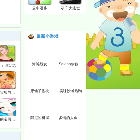
云中漫步
矿车大逃亡
最新小游戏
海滩靓女
Selena偷偷化妆
咪宝贝采花
牙仙子抱枕
美味沙滩热狗
开心宝贝与妈妈
阿尼的树屋
多情的人鱼公主
可爱的宝贝女儿