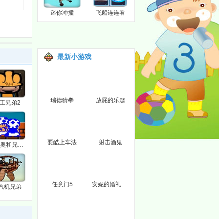
迷你冲撞
飞船连连看
最新小游戏
瑞德猜拳
放屁的乐趣
工兄弟2
耍酷上车法
射击酒鬼
马里奥和兄弟们2
任意门5
安妮的婚礼之吻
汽机兄弟