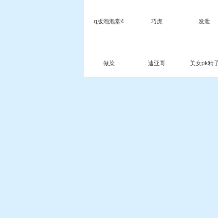
q版泡泡堂4
巧虎
发泄
做菜
迪亚哥
美女pk精