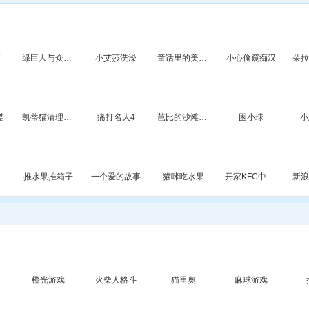
了
绿巨人与众英雄
小艾莎洗澡
童话里的美公主
小心偷窥痴汉
酷
凯蒂猫清理浴室
痛打名人4
芭比的沙滩化妆
困小球
小
人治疗牙齿
推水果推箱子
一个爱的故事
猫咪吃水果
开家KFC中文版
橙光游戏
火柴人格斗
猫里奥
麻球游戏