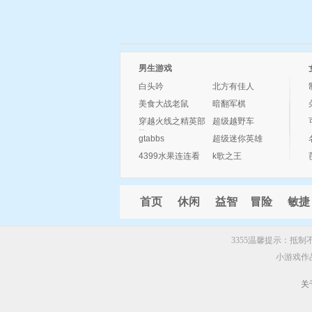
男生游戏
白头吟
北方有佳人
美食大战老鼠
暗翻军棋
穿越火线之精英部
超级越野车
队
gtabbs
超级迷你英雄
4399水果连连看
k歌之王
首页
休闲
益智
冒险
敏捷
3355温馨提示：抵
小游戏作
关