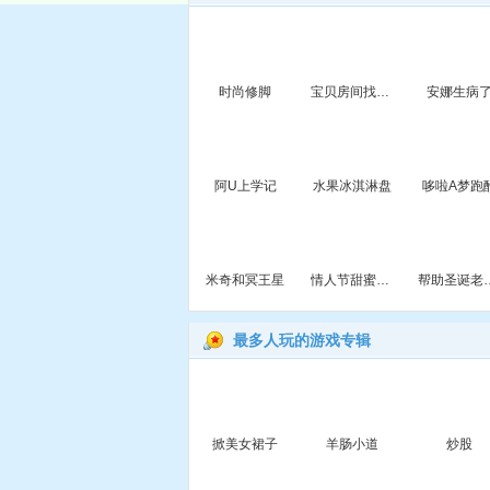
时尚修脚
宝贝房间找东西
安娜生病
阿U上学记
水果冰淇淋盘
哆啦A梦跑
米奇和冥王星
情人节甜蜜美甲
帮助圣诞老
最多人玩的游戏专辑
掀美女裙子
羊肠小道
炒股