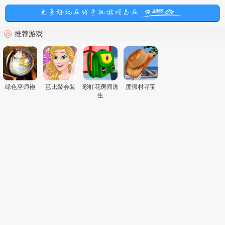
推荐游戏
绿色巫师袍
芭比聚会装
彩虹花房间逃
度假村寻宝
生