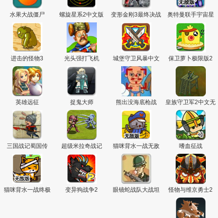
水果大战僵尸
螺旋星系2中文版
变形金刚3最终决战
奥特曼联手宇宙星
神3无敌版
进击的怪物3
光头强打飞机
城堡守卫风暴中文
保卫萝卜极限版2
版
英雄远征
捉鬼大师
熊出没海底枪战
皇族守卫军2中文无
敌版
三国战记蜀国传
超级米拉奇战记
猫咪背水一战无敌
嗜血征战
版
猫咪背水一战终极
变异狗战争2
眼镜蛇战队大战坦
怪物与维京勇士2
无敌版
克兵团