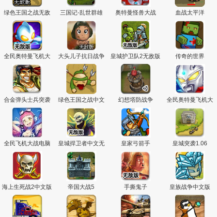
绿色王国之战无敌
三国记-乱世群雄
奥特曼怪兽大战
血战太平洋
版
全民奥特曼飞机大
大头儿子抗日战争
皇城护卫队2无敌版
传奇的世界
战无敌版
无敌版
合金弹头士兵突袭
绿色王国之战中文
幻想塔防战争
全民奥特曼飞机大
版
战
全民飞机大战电脑
皇城捍卫者中文无
皇家弓箭手
皇城突袭1.06
版
敌版
海上生死战2中文版
帝国大战5
手撕鬼子
皇族战争中文版