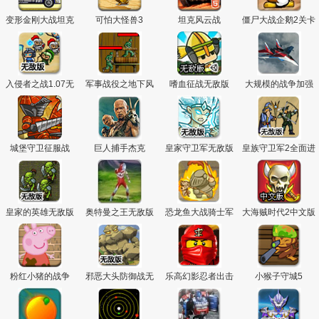
主
变形金刚大战坦克
可怕大怪兽3
坦克风云战
僵尸大战企鹅2关卡
全开版
入侵者之战1.07无
军事战役之地下风
嗜血征战无敌版
大规模的战争加强
敌版
暴
版3
城堡守卫征服战
巨人捕手杰克
皇家守卫军无敌版
皇族守卫军2全面进
1.13
攻无敌版
皇家的英雄无敌版
奥特曼之王无敌版
恐龙鱼大战骑士军
大海贼时代2中文版
团中文版
粉红小猪的战争
邪恶大头防御战无
乐高幻影忍者出击
小猴子守城5
敌版