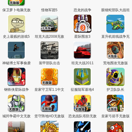
保卫萝卜电脑无敌
怪物军团5
恐龙的战争
眼镜蛇部队大战坦
版
克兵团2
史上最贱的游戏5
坦克大战2008无敌
星际围攻3
直升机前线战争无
版
敌版
神秘博士军事偷袭
装甲部队出击
坦克大战2011
荒地围攻无敌版
钢铁侠星际战争
皇家守卫军1.1中文
征服陆军基地4
护卫队队长
无敌版
城邦争霸中文无敌
坚守阵地HD无敌版
恐龙战队塔防无敌
皇家弓箭手无敌版
版
版
页