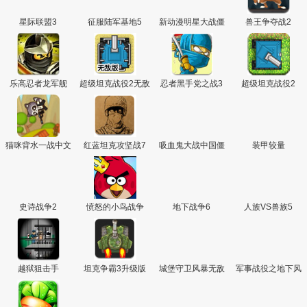
星际联盟3
征服陆军基地5
新动漫明星大战僵
兽王争夺战2
尸选关版
乐高忍者龙军舰
超级坦克战役2无敌
忍者黑手党之战3
超级坦克战役2
版
猫咪背水一战中文
红蓝坦克攻坚战7
吸血鬼大战中国僵
装甲较量
版
尸中文版
史诗战争2
愤怒的小鸟战争
地下战争6
人族VS兽族5
越狱狙击手
坦克争霸3升级版
城堡守卫风暴无敌
军事战役之地下风
版
暴4