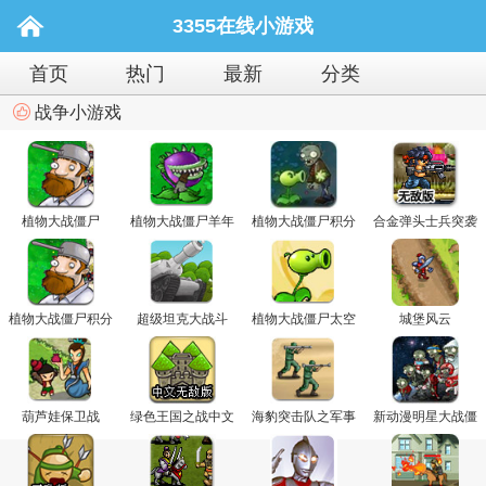
3355在线小游戏
首页
热门
最新
分类
战争小游戏
植物大战僵尸
植物大战僵尸羊年
植物大战僵尸积分
合金弹头士兵突袭
版
版关卡全开
无敌版
植物大战僵尸积分
超级坦克大战斗
植物大战僵尸太空
城堡风云
版
版
葫芦娃保卫战
绿色王国之战中文
海豹突击队之军事
新动漫明星大战僵
无敌版
战役4
尸无敌版