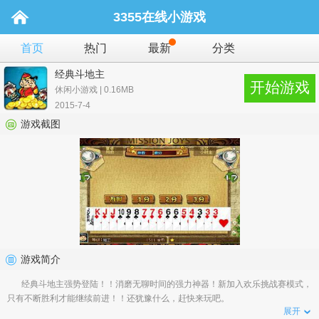
3355在线小游戏
首页
热门
最新
分类
经典斗地主
开始游戏
休闲小游戏 | 0.16MB
2015-7-4
游戏截图
游戏简介
经典斗地主强势登陆！！消磨无聊时间的强力神器！新加入欢乐挑战赛模式，
只有不断胜利才能继续前进！！还犹豫什么，赶快来玩吧。
展开