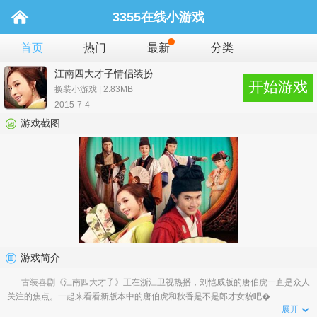
3355在线小游戏
首页
热门
最新
分类
江南四大才子情侣装扮
开始游戏
换装小游戏 | 2.83MB
2015-7-4
游戏截图
游戏简介
古装喜剧《江南四大才子》正在浙江卫视热播，刘恺威版的唐伯虎一直是众人
关注的焦点。一起来看看新版本中的唐伯虎和秋香是不是郎才女貌吧�
展开