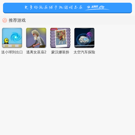
推荐游戏
送小球到出口
逃离女巫庙2
蒙汉娜装扮
太空汽车探险