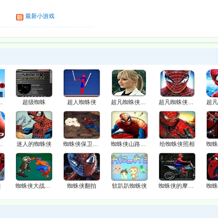
最新小游戏
超级摩托
超级蜘蛛
超人蜘蛛侠
超凡蜘蛛侠寻物
超凡蜘蛛侠攀爬
2天空回荡
迷人的蜘蛛侠
蜘蛛侠保卫家园
蜘蛛侠山路赛车
给蜘蛛侠照相
侠
蜘蛛侠大战僵尸无敌版
蜘蛛侠翻拍
软趴趴蜘蛛侠
蜘蛛侠的摩托车2