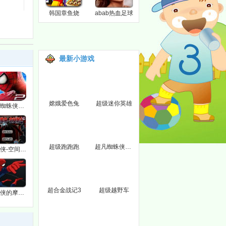
韩国章鱼烧
abab热血足球
最新小游戏
嫦娥爱色兔
超级迷你英雄
超凡蜘蛛侠2找字母
超级跑跑跑
超凡蜘蛛侠2天空回荡
蜘蛛侠-空间射击
超合金战记3
超级越野车
蜘蛛侠的摩托车