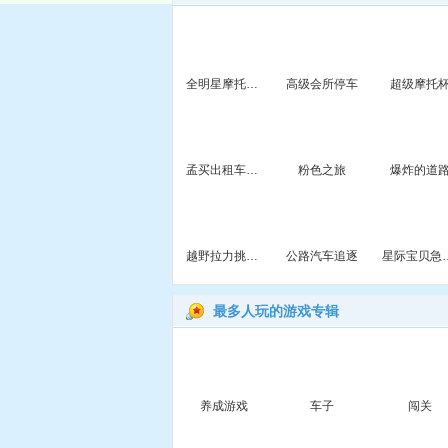
全明星摩托车赛
高级会所停车
超级摩托
孟买出租车停靠
粉色之旅
爆炸的道
越野拉力挑战赛
公路汽车追逐
星际宝贝急
最多人玩的游戏专辑
养成游戏
车子
闯关