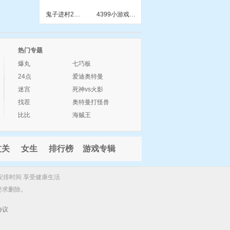
鬼子进村2小游戏
4399小游戏智力
热门专题
爆丸
七巧板
24点
爱迪奥特曼
迷宫
死神vs火影
找茬
奥特曼打怪兽
比比
海贼王
过关
女生
排行榜
游戏专辑
安排时间 享受健康生活
要求删除。
协议