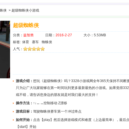
蛛侠
> 超级蜘蛛侠小游戏
超级蜘蛛侠
分类：
益智类
日期：
2016-2-27
大小：5.53MB
标签:
体育
赛车
蜘蛛侠
人气：
游戏介绍：
想玩《超级蜘蛛侠》吗？3328小游戏网全年365天保持不间断
只为让广大玩家能够在第一时间玩到更多最新最热的小游戏。如果觉得332
戏不错，请告诉您身边的朋友就是对我们最大的支持！
操作方法：
↑↓←→控制移动 Z漂移
游戏目标：
驾驶蜘蛛侠赛车第一个冲过终点
如何开始：
点击【play】然后选择游戏模式和难度（上边最简单），最后
【start】开始