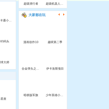
超级潜行者
超级机器人战争
大家都在玩
停靠卡通小轿车
垂钓码头
漫画创作10
越狱第二季
网球大师
合金弹头之沙漠孤城无敌版
伊卡洛斯项目
暗棋版军旗
少年英雄小哪吒
星座