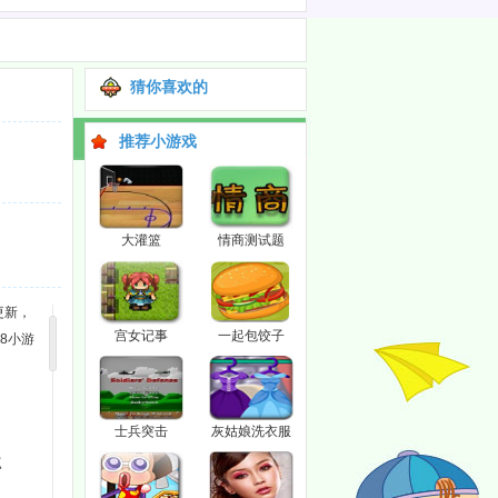
猜你喜欢的
推荐小游戏
大灌篮
情商测试题
更新，
宫女记事
一起包饺子
8小游
士兵突击
灰姑娘洗衣服
点