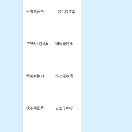
金庸群侠传x0.5
西尔莎罗南
7755小游戏h
调制魔药小游戏
帮美女换内裤小游戏
小小宠物店小游戏
找不同图片小游戏
史迪仔lei小游戏