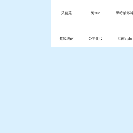
采蘑菇
阿sue
黑暗破坏
超级玛丽
公主化妆
江南style