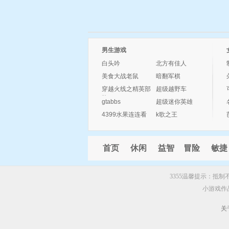
男生游戏
白头吟
北方有佳人
美食大战老鼠
暗翻军棋
穿越火线之精英部
超级越野车
队
gtabbs
超级迷你英雄
4399水果连连看
k歌之王
首页
休闲
益智
冒险
敏捷
3355温馨提示：抵
小游戏作
关