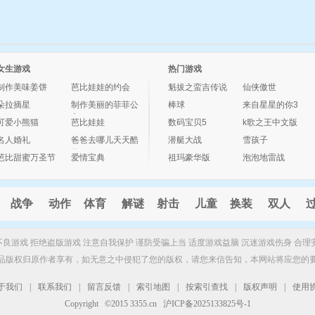
女生游戏
热门游戏
制作美味姜饼
芭比娃娃的约会
魁拔之蛮吉传说
仙侠傲世
朵拉摘星
制作美丽的菲菲公
棒球
来自星星的你3
主
可爱小熊猫
芭比娃娃
数码宝贝5
k歌之王中文版
名人婚礼
爸爸去哪儿天天酷
潜艇大战
雪孩子
跑
芭比甜蜜万圣节
爱情宝典
祖玛豪华版
泡泡地雷战
战争
动作
体育
解谜
射击
儿童
换装
双人
制不良游戏 拒绝盗版游戏 注意自我保护 谨防受骗上当 适度游戏益脑 沉迷游戏伤身 合理
品版权归原作者享有，如无意之中侵犯了您的版权，请您来信告知，本网站将应您的
于我们
|
联系我们
|
留言反馈
|
索引地图
|
按索引查找
|
版权声明
|
使用
Copyright ©2015 3355.cn 沪ICP备2025133825号-1