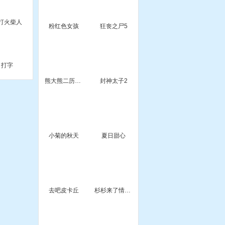
打火柴人
粉红色女孩
狂丧之尸5
打字
熊大熊二历险记
封神太子2
小菊的秋天
夏日甜心
去吧皮卡丘
杉杉来了情侣装扮