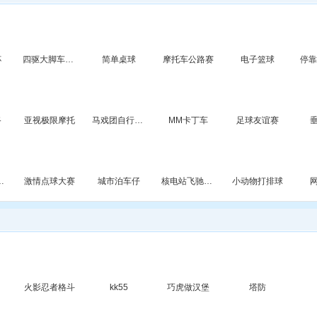
杯
四驱大脚车联赛
简单桌球
摩托车公路赛
电子篮球
路
亚视极限摩托
马戏团自行车表演
MM卡丁车
足球友谊赛
速追击英文版
激情点球大赛
城市泊车仔
核电站飞驰摩托选关版
小动物打排球
火影忍者格斗
kk55
巧虎做汉堡
塔防