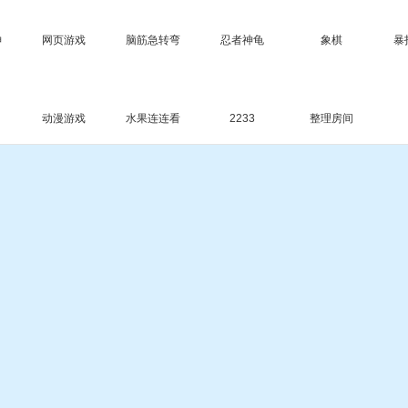
神
网页游戏
脑筋急转弯
忍者神龟
象棋
暴
动漫游戏
水果连连看
2233
整理房间