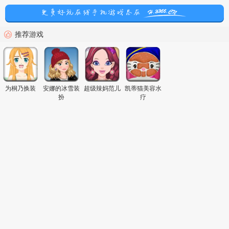
推荐游戏
为桐乃换装
安娜的冰雪装
超级辣妈范儿
凯蒂猫美容水
扮
疗