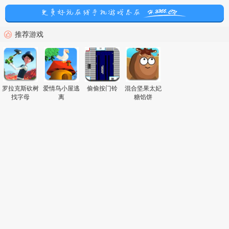
推荐游戏
罗拉克斯砍树
爱情鸟小屋逃
偷偷按门铃
混合坚果太妃
找字母
离
糖馅饼