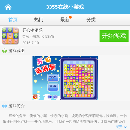
3355在线小游戏
首页
热门
最新
分类
开心消消乐
开始游戏
益智小游戏 | 0.53MB
2015-7-10
游戏截图
游戏简介
可爱的兔子、傻傻的小猪、快乐的小鸡、淡定的小鸭子萌翻你，没道理。一款
敏捷休闲小游戏——开心消消乐。让我们一起消除所有的烦恼，让快乐伴随我们
展开
身边，加油�