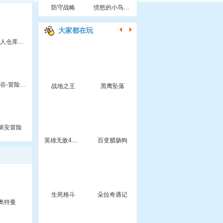
防守战略
愤怒的小鸟躲陨石
大家都在玩
机器人仓库变态版
枫之谷-冒险故事
战地之王
黑鹰坠落
第安冒险
英雄无敌4无敌版
百变腊肠狗
生死格斗
朵拉奇遇记
奥特曼