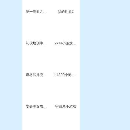
第一滴血之史泰龙
我的世界2
礼仪培训中的小游戏
7k7k小游戏塔防hai
麻将和扑克小游戏
h4399小游戏排
妄撮美女衣服小游戏
宇宙系小游戏