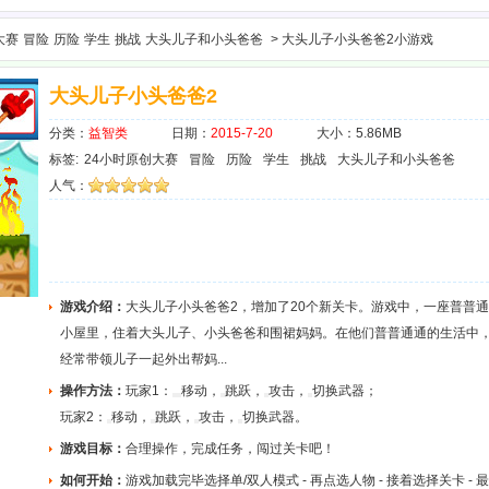
大赛
冒险
历险
学生
挑战
大头儿子和小头爸爸
> 大头儿子小头爸爸2小游戏
大头儿子小头爸爸2
分类：
益智类
日期：
2015-7-20
大小：5.86MB
标签:
24小时原创大赛
冒险
历险
学生
挑战
大头儿子和小头爸爸
人气：
游戏介绍：
大头儿子小头爸爸2，增加了20个新关卡。游戏中，一座普普
小屋里，住着大头儿子、小头爸爸和围裙妈妈。在他们普普通通的生活中
经常带领儿子一起外出帮妈...
操作方法：
玩家1：
移动，
跳跃，
攻击，
切换武器；
玩家2：
移动，
跳跃，
攻击，
切换武器。
游戏目标：
合理操作，完成任务，闯过关卡吧！
如何开始：
游戏加载完毕选择单/双人模式 - 再点选人物 - 接着选择关卡 - 