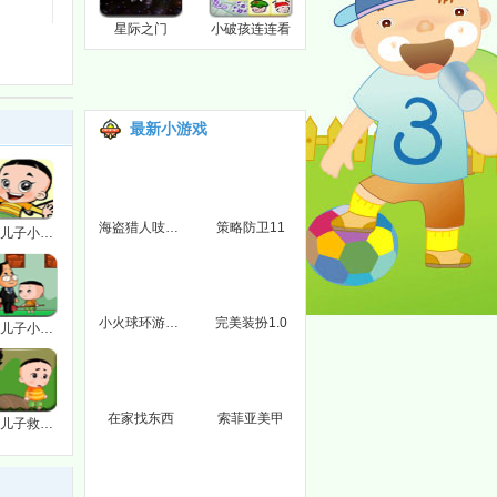
星际之门
小破孩连连看
最新小游戏
海盗猎人吱吱版
策略防卫11
大头儿子小头爸爸天天酷跑
小火球环游太空
完美装扮1.0
大头儿子小头爸爸3无敌版
在家找东西
索菲亚美甲
大头儿子救老爸2