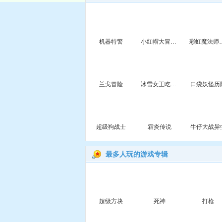
机器特警
小红帽大冒险关卡全开版
彩虹魔法
兰戈冒险
冰雪女王吃豆豆
口袋妖怪历
超级狗战士
霜炎传说
牛仔大战异
最多人玩的游戏专辑
超级方块
死神
打枪