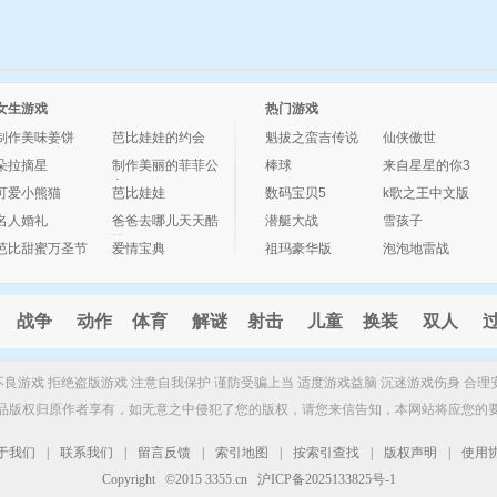
女生游戏
热门游戏
制作美味姜饼
芭比娃娃的约会
魁拔之蛮吉传说
仙侠傲世
朵拉摘星
制作美丽的菲菲公
棒球
来自星星的你3
主
可爱小熊猫
芭比娃娃
数码宝贝5
k歌之王中文版
名人婚礼
爸爸去哪儿天天酷
潜艇大战
雪孩子
跑
芭比甜蜜万圣节
爱情宝典
祖玛豪华版
泡泡地雷战
战争
动作
体育
解谜
射击
儿童
换装
双人
制不良游戏 拒绝盗版游戏 注意自我保护 谨防受骗上当 适度游戏益脑 沉迷游戏伤身 合理
品版权归原作者享有，如无意之中侵犯了您的版权，请您来信告知，本网站将应您的
于我们
|
联系我们
|
留言反馈
|
索引地图
|
按索引查找
|
版权声明
|
使用
Copyright ©2015 3355.cn 沪ICP备2025133825号-1