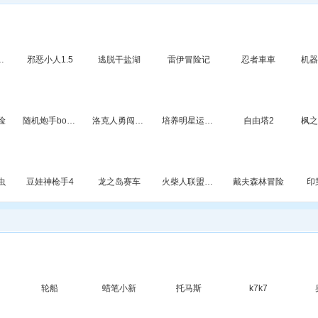
师中文版
邪恶小人1.5
逃脱干盐湖
雷伊冒险记
忍者車車
险
随机炮手boss战
洛克人勇闯恶魔岛
培养明星运动员
自由塔2
虫
豆娃神枪手4
龙之岛赛车
火柴人联盟1.1
戴夫森林冒险
印
轮船
蜡笔小新
托马斯
k7k7