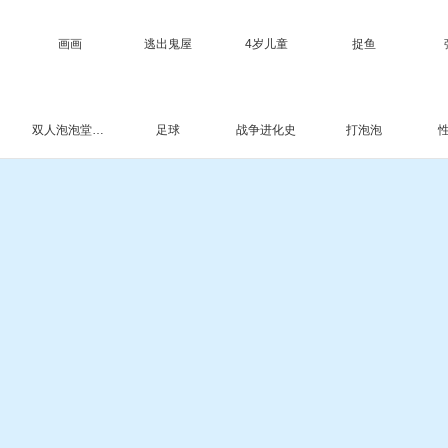
画画
逃出鬼屋
4岁儿童
捉鱼
双人泡泡堂3升级版
足球
战争进化史
打泡泡