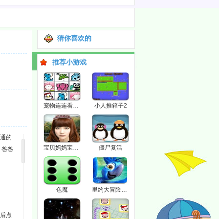
猜你喜欢的
推荐小游戏
宠物连连看3.1
小人推箱子2
通通的
宝贝妈妈宝贝女
僵尸复活
，爸爸
色魔
里约大冒险找数字2
最后点