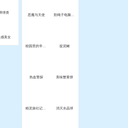
弹球类
恶魔与天使
割绳子电脑版1.2
性感美女
校园里的辛德瑞拉
捉泥鳅
热血警探
美味蟹黄饼
精灵旅社记忆卡
消灭水晶球