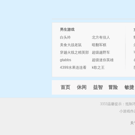
男生游戏
白头吟
北方有佳人
美食大战老鼠
暗翻军棋
穿越火线之精英部
超级越野车
队
gtabbs
超级迷你英雄
4399水果连连看
k歌之王
首页
休闲
益智
冒险
敏捷
3355温馨提示：抵
小游戏作
关