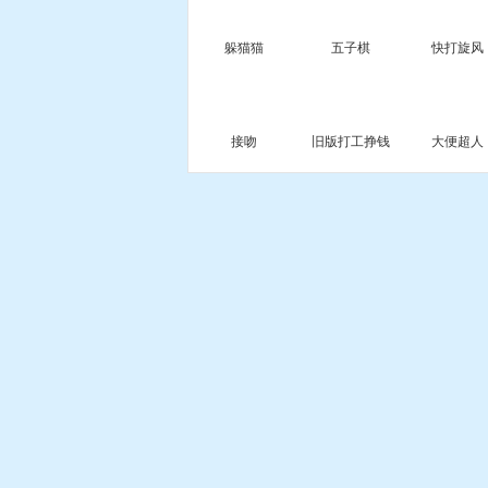
躲猫猫
五子棋
快打旋风
接吻
旧版打工挣钱
大便超人