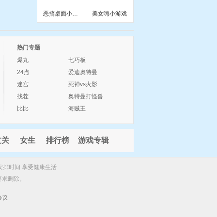
恶搞桌面小游戏
美女嗨小游戏
热门专题
爆丸
七巧板
24点
爱迪奥特曼
迷宫
死神vs火影
找茬
奥特曼打怪兽
比比
海贼王
过关
女生
排行榜
游戏专辑
安排时间 享受健康生活
要求删除。
协议