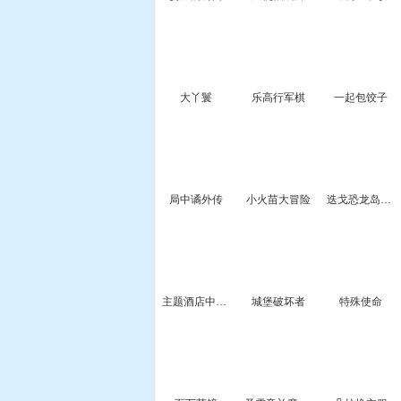
大丫鬟
乐高行军棋
一起包饺子
局中谲外传
小火苗大冒险
迭戈恐龙岛探险
主题酒店中文版
城堡破坏者
特殊使命