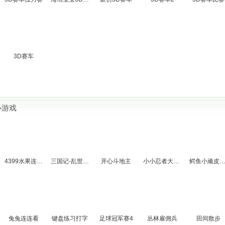
3D赛车
小游戏
4399水果连连看
三国记-乱世群雄
开心斗地主
小小忍者大冒险
鳄鱼小顽皮爱洗
兔兔连连看
键盘练习打字
足球冠军赛4
丛林雇佣兵
田间散步