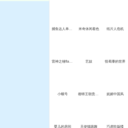
捕鱼达人单机版
米奇休闲着色
纸片人危机
雷神之锤flash版
艺妓
怪蜀黍的世界
小螺号
都铎王朝贵妇人2
妩媚中国风
婴儿的房间
天使猫跳舞
巧虎吃饭喽