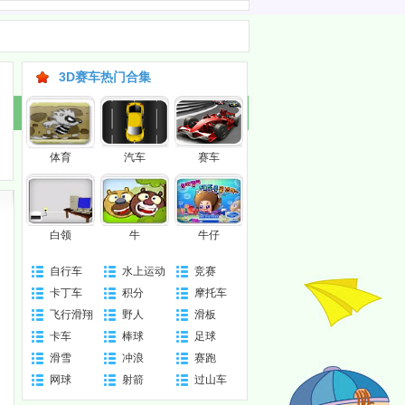
3D赛车热门合集
体育
汽车
赛车
白领
牛
牛仔
自行车
水上运动
竞赛
卡丁车
积分
摩托车
飞行滑翔
野人
滑板
卡车
棒球
足球
滑雪
冲浪
赛跑
网球
射箭
过山车