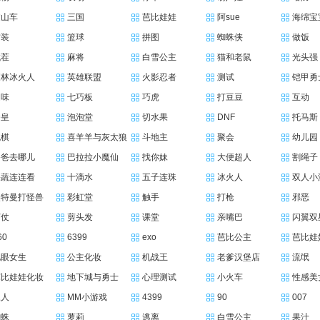
过山车
三国
芭比娃娃
阿sue
海绵宝
古装
篮球
拼图
蜘蛛侠
做饭
找茬
麻将
白雪公主
猫和老鼠
光头强
森林冰火人
英雄联盟
火影忍者
测试
铠甲勇
趣味
七巧板
巧虎
打豆豆
互动
拳皇
泡泡堂
切水果
DNF
托马斯
跳棋
喜羊羊与灰太狼
斗地主
聚会
幼儿园
爸爸去哪儿
巴拉拉小魔仙
找你妹
大便超人
割绳子
果蔬连连看
十滴水
五子连珠
冰火人
双人小
奥特曼打怪兽
彩虹堂
触手
打枪
邪恶
打仗
剪头发
课堂
亲嘴巴
闪翼双
60
6399
exo
芭比公主
芭比娃
电眼女生
公主化妆
机战王
老爹汉堡店
流氓
芭比娃娃化妆
地下城与勇士
心理测试
小火车
性感美
三人
MM小游戏
4399
90
007
蜘蛛
萝莉
逃离
白雪公主
果汁