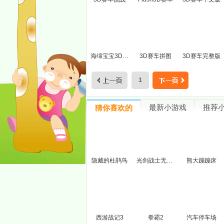
海绵宝宝3D赛车
3D赛车拼图
3D赛车完整版
1
最新小游戏
推荐
猜你喜欢的
隐藏的杜鹃鸟
光剑战士无敌版
熊大蹦蹦床
西游战记3
拳霸2
汽车停车场