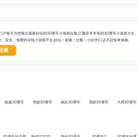
戏门户每天为您推出最新好玩的3D赛车小游戏合集,汇聚非常丰富的3D赛车小游戏大全,
色、安全、免费的在线小游戏平台,好玩！刺激！过瘾！小伙伴们,还不赶快来体验。
收藏
急速3D赛车
驾驶3D赛车
疯狂3D赛车
我的3D赛车
大师3D赛车
3D赛车拉力赛
海绵宝宝3D赛车2
新仿3D赛车
3D赛车2
3D赛车比赛