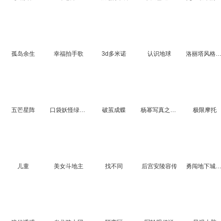
孤岛余生
幸福拍手歌
3d多米诺
认识地球
洛丽塔风格装
五芒星阵
口袋妖怪绿宝石
破茧成蝶
杨幂写真之找你妹
极限摩托
儿童
美女斗地主
找不同
后宫安陵容传
勇闯地下城2.8无敌