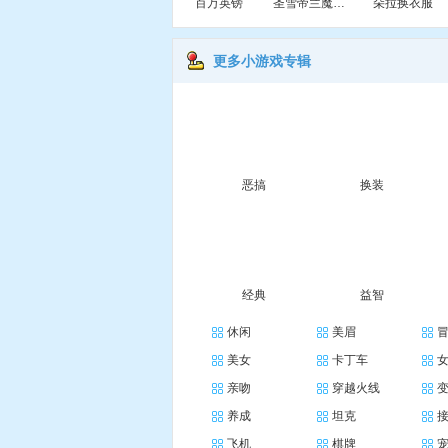
百万英镑
圣雪帝兰魔法学院
朵拉换衣服
更多小游戏专辑
恶搞
换装
经典
益智
休闲
美眉
美女
卡丁车
亲吻
穿越火线
养成
坦克
飞机
棋牌