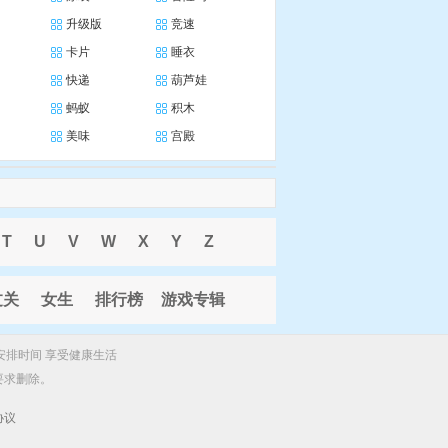
升级版
竞速
卡片
睡衣
快递
葫芦娃
蚂蚁
积木
美味
宫殿
T
U
V
W
X
Y
Z
过关
女生
排行榜
游戏专辑
安排时间 享受健康生活
要求删除。
协议