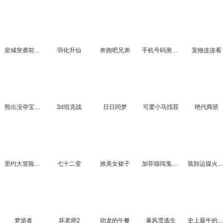
皇城突袭前线无敌版
羽化升仙
奔跑吧兄弟
手机号码测吉凶
宠物连连看
熊出没夺宝大填色
3d坦克战
日日同梦
可爱小马找茬
绝代商骄
里约大冒险找数字2
七十二变
掀美女裙子
加菲猫闯鬼屋2
装卸运煤火车
梦游者
坏老师2
幼龙的午餐
暴风雪逃生
史上最牛的游戏