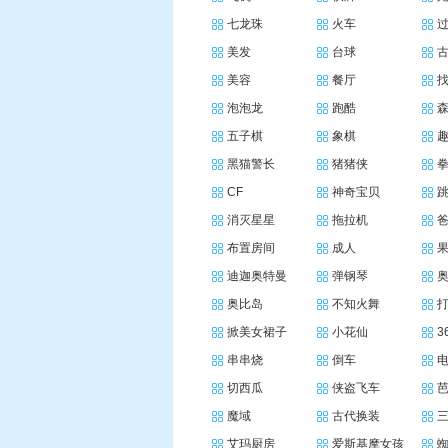
七龙珠
火车
美发
台球
美容
餐厅
泡泡龙
跑酷
五子棋
象棋
黑猫警长
猪猪侠
CF
神奇宝贝
消灭星星
拖拉机
布置房间
成人
迪迦奥特曼
弹钢琴
奥比岛
不知火舞
掀美女裙子
小花仙
3
串串烧
倒车
切西瓜
侠盗飞车
魔域
古代换装
艾玛厨房
爱斯基摩女孩