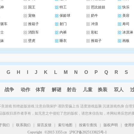
死神
国王
特工
芭比娃娃
快乐
狼
宠物
保龄球
奶牛
美容
四驱车
推箱子
射门
冲浪
寿司
护士
消防车
内裤
彩虹
冰淇淋
姐妹
壁虎
睡衣
推箱子
画板
G
H
I
J
K
L
M
N
O
P
Q
R
S
战争
动作
体育
解谜
射击
儿童
换装
双人
制不良游戏 拒绝盗版游戏 注意自我保护 谨防受骗上当 适度游戏益脑 沉迷游戏伤身 合理
品版权归原作者享有，如无意之中侵犯了您的版权，请您来信告知，本网站将应您的
于我们
|
联系我们
|
留言反馈
|
索引地图
|
按索引查找
|
版权声明
|
使用
Copyright ©2015 3355.cn 沪ICP备2025133825号-1