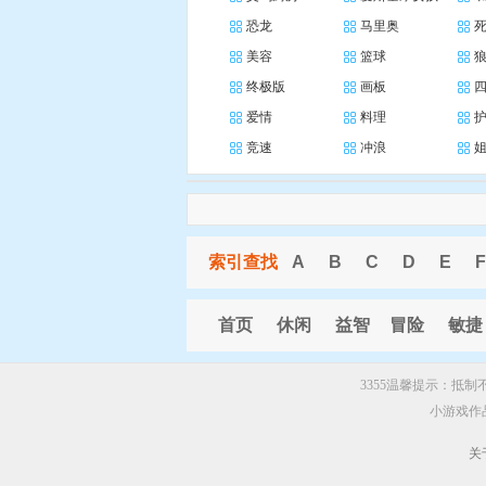
恐龙
马里奥
美容
篮球
终极版
画板
爱情
料理
竞速
冲浪
索引查找
A
B
C
D
E
F
首页
休闲
益智
冒险
敏捷
3355温馨提示：抵
小游戏作
关