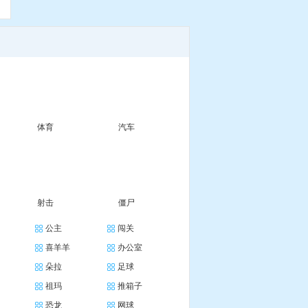
体育
汽车
射击
僵尸
公主
闯关
喜羊羊
办公室
朵拉
足球
祖玛
推箱子
恐龙
网球