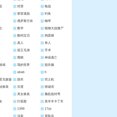
宝
经营
枪战
密室逃脱
钓鱼
俄罗斯方块
钢琴
士
数学
植物大战僵尸
数码宝贝
捣蛋猪
真人
单人
屁王兄弟
手术
围棋
神庙逃亡
游戏
我的世界
脱衣服
abab
h
星无敌版
脱衣
挖土机
娃换装
百度
猜谜语
美女换装
脑筋急转弯
女
打屁股
美羊羊卡丁车
1399
17yy
泳装
冒险岛