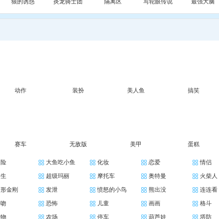
狼的诱惑
炎龙骑士团
隔离区
写轮眼传说
最强大脑
动作
装扮
美人鱼
搞笑
赛车
无敌版
美甲
蛋糕
冒险
大鱼吃小鱼
化妆
恋爱
情侣
女生
超级玛丽
摩托车
奥特曼
火柴人
变形金刚
发泄
愤怒的小鸟
熊出没
连连看
接吻
恐怖
儿童
画画
格斗
宠物
农场
停车
葫芦娃
塔防