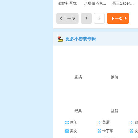
做婚礼蛋糕
琪琪做巧克力蛋糕
吾王Saber连连看
1
2
更多小游戏专辑
恶搞
换装
经典
益智
休闲
美眉
美女
卡丁车