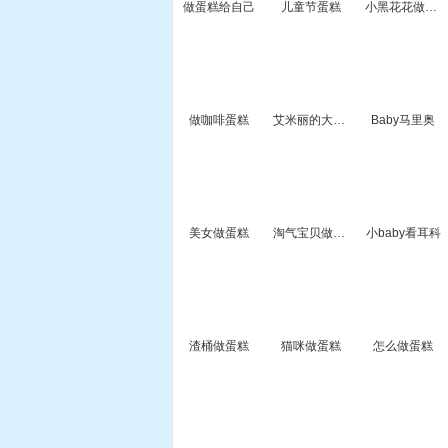
做蛋糕给自己
儿童节蛋糕
小黑花花做蛋糕
做咖啡蛋糕
艾米丽的大蛋糕
Baby马里奥
美女做蛋糕
淘气宝贝做蛋糕
小baby看耳科
渣桶做蛋糕
猫咪做蛋糕
怎么做蛋糕