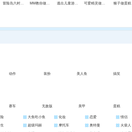
冒险岛六村庄探险测试版bata1.0
MM教你做蛋糕
逃出儿童游戏室
可爱精灵做蛋糕
猴子做蛋糕
动作
装扮
美人鱼
搞笑
赛车
无敌版
美甲
蛋糕
冒险
大鱼吃小鱼
化妆
恋爱
情侣
女生
超级玛丽
摩托车
奥特曼
火柴人