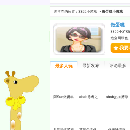
您所在的位置：
3355小游戏
>
做蛋糕小游戏
做蛋糕
3355小
造全网绿色
我要
最新发布
评论最多
最多人玩
阿Sue做蛋糕
abab勇者之路精灵物语
abab热血足球
儿童记忆游戏
草莓公主做蛋糕
做美味蛋糕