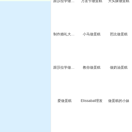
跟莎拉学做草莓芝士蛋糕
万圣节做蛋糕
大头妹做蛋糕
制作婚礼大蛋糕
小马做蛋糕
芭比做蛋糕
跟莎拉学做蛋糕
教你做蛋糕
做奶油蛋糕
爱做蛋糕
Elissabat理发
做蛋糕的小妹