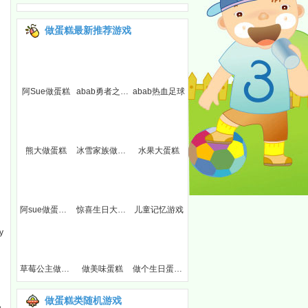
做蛋糕最新推荐游戏
糕
阿Sue做蛋糕
abab勇者之路精灵物语
abab热血足球
熊大做蛋糕
冰雪家族做蛋糕
水果大蛋糕
糕
阿sue做蛋糕胚
惊喜生日大蛋糕
儿童记忆游戏
y
草莓公主做蛋糕
做美味蛋糕
做个生日蛋糕2
做蛋糕类随机游戏