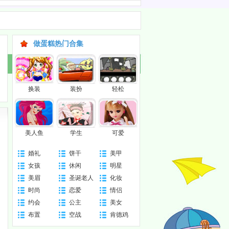
做蛋糕热门合集
换装
装扮
轻松
美人鱼
学生
可爱
婚礼
饼干
美甲
女孩
休闲
明星
糕
美眉
圣诞老人
化妆
时尚
恋爱
情侣
约会
公主
美女
布置
空战
肯德鸡
a