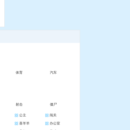
体育
汽车
射击
僵尸
公主
闯关
喜羊羊
办公室