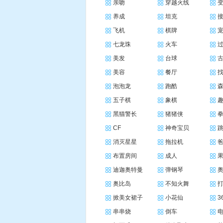
亲吻
穿越火线
养成
坦克
飞机
棋牌
七龙珠
火车
美发
台球
美容
餐厅
泡泡龙
跑酷
五子棋
象棋
黑猫警长
猪猪侠
CF
神奇宝贝
消灭星星
拖拉机
布置房间
成人
迪迦奥特曼
弹钢琴
奥比岛
不知火舞
掀美女裙子
小花仙
3
串串烧
倒车