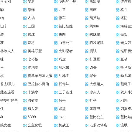
变形金刚
发泄
愤怒的小鸟
熊出没
连连看
接吻
恐怖
儿童
画画
格斗
宠物
农场
停车
葫芦娃
塔防
过山车
三国
芭比娃娃
阿sue
海绵宝
古装
篮球
拼图
蜘蛛侠
做饭
找茬
麻将
白雪公主
猫和老鼠
光头强
森林冰火人
英雄联盟
火影忍者
测试
铠甲勇
趣味
七巧板
巧虎
打豆豆
互动
拳皇
泡泡堂
切水果
DNF
托马斯
跳棋
喜羊羊与灰太狼
斗地主
聚会
幼儿园
爸爸去哪儿
巴拉拉小魔仙
找你妹
大便超人
割绳子
果蔬连连看
十滴水
五子连珠
冰火人
双人小
奥特曼打怪兽
彩虹堂
触手
打枪
邪恶
打仗
剪头发
课堂
亲嘴巴
闪翼双
60
6399
exo
芭比公主
芭比娃
电眼女生
公主化妆
机战王
老爹汉堡店
流氓