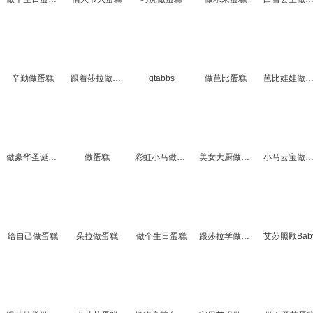
辛勤做蛋糕
跟着莎拉做蛋糕球
gtabbs
做芭比蛋糕
芭比娃娃做蛋
做豪华圣诞蛋糕
做蛋糕
彩虹小马做蛋糕
美女大厨做蛋糕
小马云宝做蛋
给自己做蛋糕
朵拉做蛋糕
做个生日蛋糕
跟莎拉学做巧克力蛋糕
艾莎照顾Bab