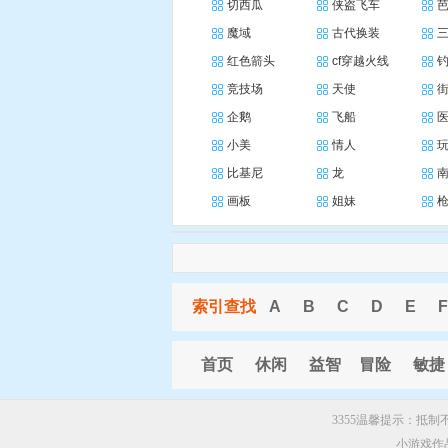
切西瓜
侠盗飞车
魔域
古代换装
红色箭头
cf穿越火线
竞技场
天使
企鹅
飞船
小美
情人
比基尼
龙
画板
姐妹
索引查找
A
B
C
D
E
F
首页
休闲
益智
冒险
敏捷
3355温馨提示：抵
小游戏作