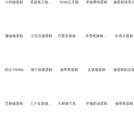
小鸡做蛋糕
圣诞老人做蛋糕
bratz公主裙
学做果味蛋糕
做蛋糕送情
珊迪做蛋糕
小宝贝做蛋糕
可爱女孩做蛋糕
冰雪奇缘做蛋糕
红色大蛋糕
投出小baby
做个甜蜜蛋糕
做苹果蛋糕
女孩做蛋糕
做蛋糕的女
艾丽做蛋糕
三个女孩做蛋糕
大厨做巧克力蛋糕
学做奶油蛋糕
做香蕉蛋糕