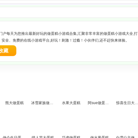
游戏门户每天为您推出最新好玩的做蛋糕小游戏合集,汇聚非常丰富的做蛋糕小游戏大全,打
、安全、免费的在线小游戏平台,好玩！刺激！过瘾！小伙伴们,还不赶快来体验。
收藏
熊大做蛋糕
冰雪家族做蛋糕
水果大蛋糕
阿sue做蛋糕胚
惊喜生日大蛋
做个生日蛋糕2
情人节大蛋糕
巧虎做蛋糕
做水果蛋糕
白雪公主做Sp