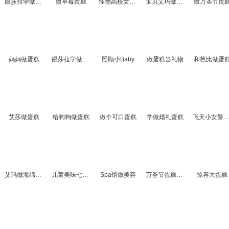
跟莎拉学做棒棒糖蛋糕
做草莓蛋糕
怪物高校女孩做蛋糕
宝贝艾玛做纸杯蛋糕
做万圣节蛋
妈妈做蛋糕
跟莎拉学做奇形蛋糕
照顾小Baby
做蛋糕当礼物
和芭比做蛋
艾莎做蛋糕
给狗狗做蛋糕
做个可口蛋糕
学做婚礼蛋糕
飞天小女警做蛋
艾玛做海绵蛋糕
儿童美味七彩小蛋糕
Spa馆做美容
万圣节蛋糕大厨师
惊喜大蛋糕