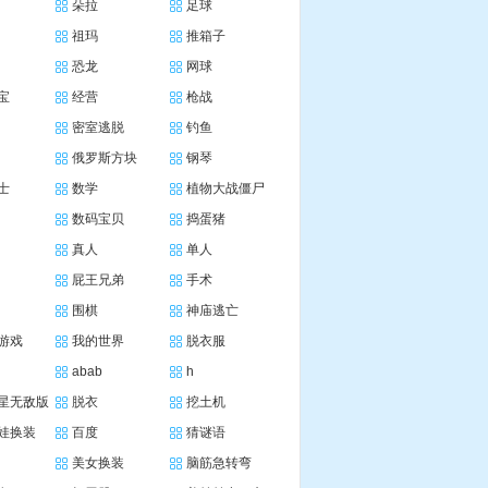
朵拉
足球
祖玛
推箱子
恐龙
网球
宝
经营
枪战
密室逃脱
钓鱼
俄罗斯方块
钢琴
士
数学
植物大战僵尸
数码宝贝
捣蛋猪
真人
单人
屁王兄弟
手术
围棋
神庙逃亡
游戏
我的世界
脱衣服
abab
h
星无敌版
脱衣
挖土机
娃换装
百度
猜谜语
美女换装
脑筋急转弯