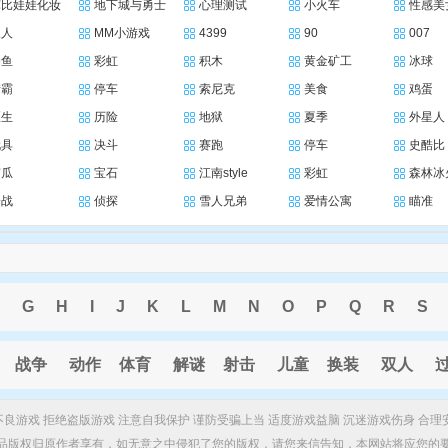
芭比娃娃化妆
地下城与勇士
心理测试
小火车
性感美
三人
MM小游戏
4399
90
007
钓鱼
彩虹
积木
黄金矿工
冰球
街霸
停车
索尼克
美食
鸡蛋
医生
历险
地狱
夏季
外星人
玩具
决斗
赛跑
停车
史酷比
南瓜
宝石
江南style
彩虹
森林冰
枪战
侦探
雪人兄弟
爱情公寓
瞄准
G
H
I
J
K
L
M
N
O
P
Q
R
S
战争
动作
体育
解谜
射击
儿童
换装
双人
制不良游戏 拒绝盗版游戏 注意自我保护 谨防受骗上当 适度游戏益脑 沉迷游戏伤身 合理
品版权归原作者享有，如无意之中侵犯了您的版权，请您来信告知，本网站将应您的