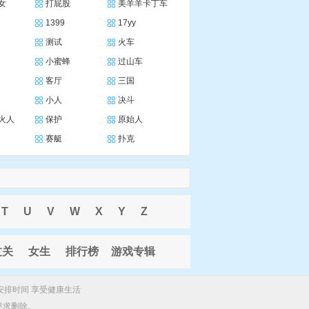
女
打屁股
美羊羊卡丁车
1399
17yy
测试
火车
小蜜蜂
过山车
客厅
三国
小人
决斗
火人
保护
原始人
赛艇
扑克
T
U
V
W
X
Y
Z
过关
女生
排行榜
游戏专辑
安排时间 享受健康生活
要求删除。