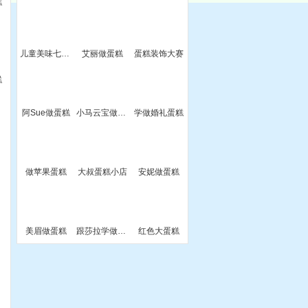
糕
儿童美味七彩小蛋糕
艾丽做蛋糕
蛋糕装饰大赛
糕
阿Sue做蛋糕
小马云宝做蛋糕
学做婚礼蛋糕
糕
做苹果蛋糕
大叔蛋糕小店
安妮做蛋糕
美眉做蛋糕
跟莎拉学做蛋糕
红色大蛋糕