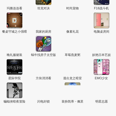
玛雅连连看
坦克对决
时尚宠物
F18战斗机
餐桌守城之小强喂
我家的厨房
像素礼花
电脑桌房间
虫
晚礼服裙装
蜗牛找房子太空版
草莓燕麦粥
妖艳日本艺妓
星际学院
方块消消看
逃出龙之暗室
EMO少女
蝙蝠侠暗夜冒险
闪电封锁
装扮凯蒂・佩里
明星志愿