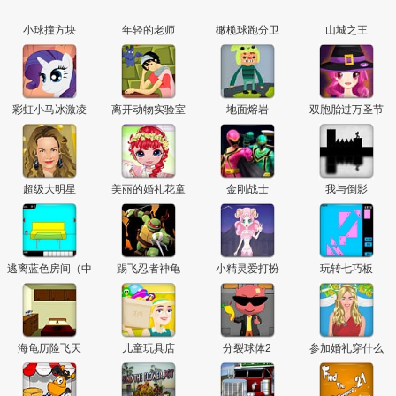
小球撞方块
年轻的老师
橄榄球跑分卫
山城之王
彩虹小马冰激凌
离开动物实验室
地面熔岩
双胞胎过万圣节
超级大明星
美丽的婚礼花童
金刚战士
我与倒影
逃离蓝色房间（中
踢飞忍者神龟
小精灵爱打扮
玩转七巧板
文）
海龟历险飞天
儿童玩具店
分裂球体2
参加婚礼穿什么
页