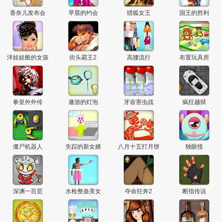
香奈儿发布会
早晨的约会
猎狐女王
国王的胜利
洋娃娃般的女孩
街头霸王2
高腰流行
布置玩具房
拳皇外外传
遨游的灯泡
牙齿害虫战
疯狂越狱
僵尸机器人
失踪的新女婿
八月十五打月饼
独眼怪
深渊一百层
水枪整蛊美女
夺命狂奔2
断指传说