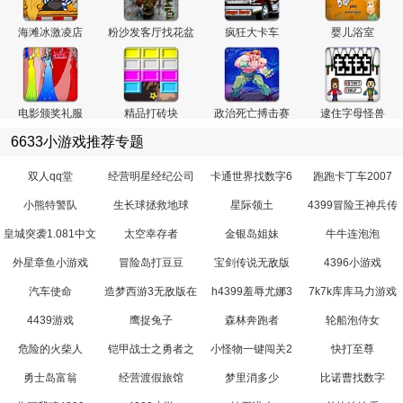
海滩冰激凌店
粉沙发客厅找花盆
疯狂大卡车
婴儿浴室
电影颁奖礼服
精品打砖块
政治死亡搏击赛
逮住字母怪兽
6633小游戏推荐专题
双人qq堂
经营明星经纪公司
卡通世界找数字6
跑跑卡丁车2007
小熊特警队
生长球拯救地球
星际领土
4399冒险王神兵传
奇
皇城突袭1.081中文
太空幸存者
金银岛姐妹
牛牛连泡泡
无敌版
外星章鱼小游戏
冒险岛打豆豆
宝剑传说无敌版
4396小游戏
汽车使命
造梦西游3无敌版在
h4399羞辱尤娜3
7k7k库库马力游戏
线玩
4439游戏
鹰捉兔子
森林奔跑者
轮船泡侍女
危险的火柴人
铠甲战士之勇者之
小怪物一键闯关2
快打至尊
路
勇士岛富翁
经营渡假旅馆
梦里消多少
比诺曹找数字