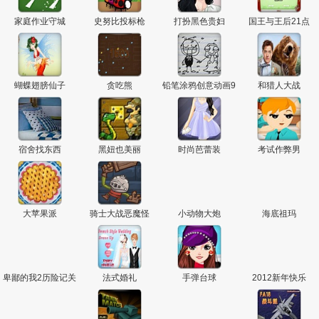
家庭作业守城
史努比投标枪
打扮黑色贵妇
国王与王后21点
蝴蝶翅膀仙子
贪吃熊
铅笔涂鸦创意动画9
和猎人大战
宿舍找东西
黑妞也美丽
时尚芭蕾装
考试作弊男
大苹果派
骑士大战恶魔怪
小动物大炮
海底祖玛
卑鄙的我2历险记关
法式婚礼
手弹台球
2012新年快乐
卡全开无敌版