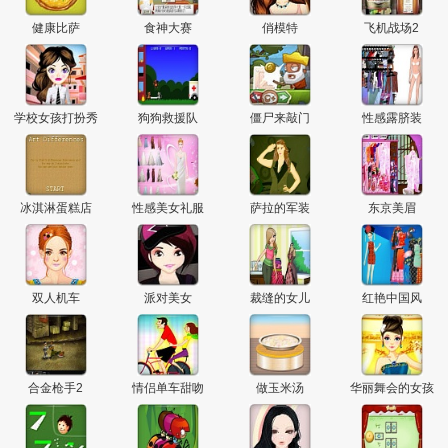
主
健康比萨
食神大赛
俏模特
飞机战场2
学校女孩打扮秀
狗狗救援队
僵尸来敲门
性感露脐装
冰淇淋蛋糕店
性感美女礼服
萨拉的军装
东京美眉
双人机车
派对美女
裁缝的女儿
红艳中国风
合金枪手2
情侣单车甜吻
做玉米汤
华丽舞会的女孩