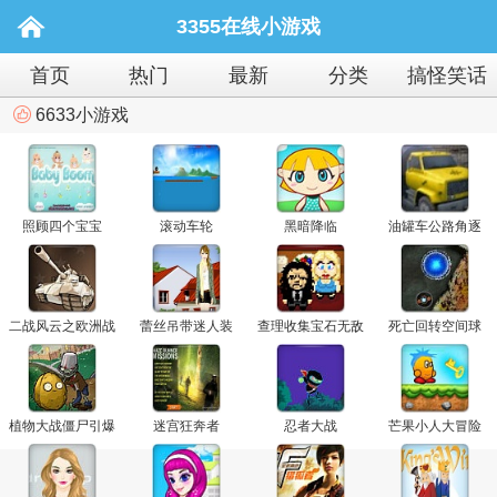
3355在线小游戏
首页
热门
最新
分类
搞怪笑话
6633小游戏
照顾四个宝宝
滚动车轮
黑暗降临
油罐车公路角逐
二战风云之欧洲战
蕾丝吊带迷人装
查理收集宝石无敌
死亡回转空间球
场2
版
植物大战僵尸引爆
迷宫狂奔者
忍者大战
芒果小人大冒险
炸弹