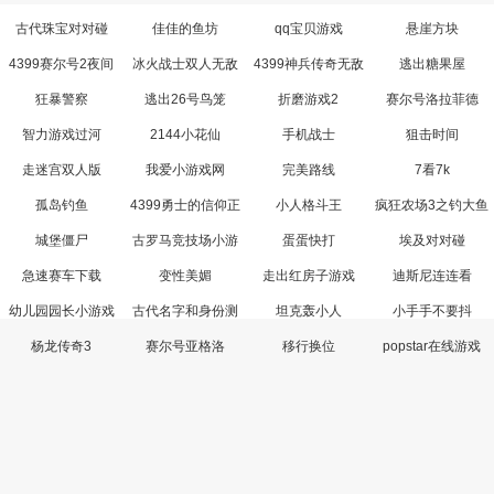
古代珠宝对对碰
佳佳的鱼坊
qq宝贝游戏
悬崖方块
4399赛尔号2夜间
冰火战士双人无敌
4399神兵传奇无敌
逃出糖果屋
版
版
版
狂暴警察
逃出26号鸟笼
折磨游戏2
赛尔号洛拉菲德
智力游戏过河
2144小花仙
手机战士
狙击时间
走迷宫双人版
我爱小游戏网
完美路线
7看7k
孤岛钓鱼
4399勇士的信仰正
小人格斗王
疯狂农场3之钓大鱼
式版
城堡僵尸
古罗马竞技场小游
蛋蛋快打
埃及对对碰
戏
急速赛车下载
变性美媚
走出红房子游戏
迪斯尼连连看
幼儿园园长小游戏
古代名字和身份测
坦克轰小人
小手手不要抖
试游戏
杨龙传奇3
赛尔号亚格洛
移行换位
popstar在线游戏