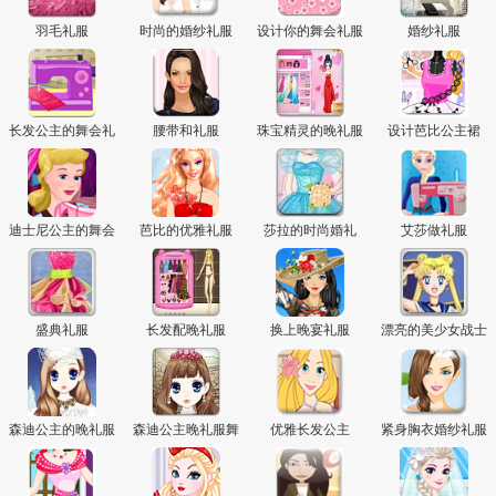
主
羽毛礼服
时尚的婚纱礼服
设计你的舞会礼服
婚纱礼服
长发公主的舞会礼
腰带和礼服
珠宝精灵的晚礼服
设计芭比公主裙
服
迪士尼公主的舞会
芭比的优雅礼服
莎拉的时尚婚礼
艾莎做礼服
礼服
盛典礼服
长发配晚礼服
换上晚宴礼服
漂亮的美少女战士
森迪公主的晚礼服
森迪公主晚礼服舞
优雅长发公主
紧身胸衣婚纱礼服
会