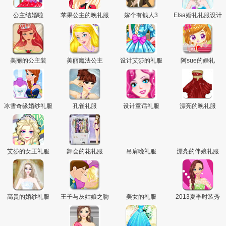
公主结婚啦
苹果公主的晚礼服
嫁个有钱人3
Elsa婚礼礼服设计
美丽的公主装
美丽魔法公主
设计艾莎的礼服
阿sue的婚礼
冰雪奇缘婚纱礼服
孔雀礼服
设计童话礼服
漂亮的晚礼服
艾莎的女王礼服
舞会的花礼服
吊肩晚礼服
漂亮的伴娘礼服
高贵的婚纱礼服
王子与灰姑娘之吻
美女的礼服
2013夏季时装秀