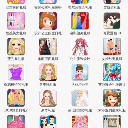
安吉拉的礼服
安娜公主礼服装扮
埃尔莎舞会礼服
雪纺长礼服
性感美女礼服
设计公主的生日礼
电影颁奖礼服
可爱漫画10
裙
蓝孔雀礼服
华丽假面礼服
公主服装设计
女婚纱男礼服
杂志模特的礼服
冬季晚礼服
洛丽塔公主
艾莎舞会礼服设计
1010颁奖典礼2
豪华礼服
芭比的婚纱礼服
索菲亚的皇家礼服