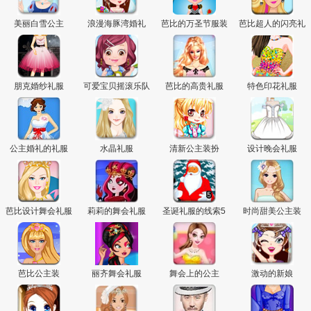
美丽白雪公主
浪漫海豚湾婚礼
芭比的万圣节服装
芭比超人的闪亮礼
服
朋克婚纱礼服
可爱宝贝摇滚乐队
芭比的高贵礼服
特色印花礼服
礼服
公主婚礼的礼服
水晶礼服
清新公主装扮
设计晚会礼服
芭比设计舞会礼服
莉莉的舞会礼服
圣诞礼服的线索5
时尚甜美公主装
芭比公主装
丽齐舞会礼服
舞会上的公主
激动的新娘
页