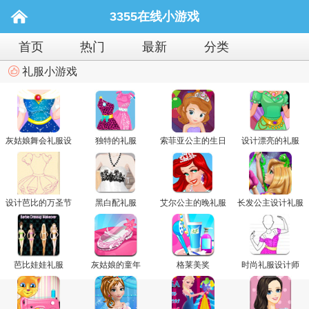
3355在线小游戏
首页
热门
最新
分类
礼服小游戏
灰姑娘舞会礼服设
独特的礼服
索菲亚公主的生日
设计漂亮的礼服
计
礼服
设计芭比的万圣节
黑白配礼服
艾尔公主的晚礼服
长发公主设计礼服
礼服
芭比娃娃礼服
灰姑娘的童年
格莱美奖
时尚礼服设计师