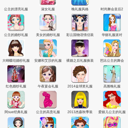
公主的漂亮礼服
淑女礼服
晚礼服风格
时尚舞会皇后2
公主的婚纱礼服
美女的婚纱礼服
彩云国物语情侣装
华丽礼服派对
扮
大蝴蝶结婚纱礼服
安娜和艾莎的礼服
裸婚之后礼服换装
芭比公主的舞会
红色婚纱礼服
午夜宴会礼服
2014金球奖礼服
高雅晚礼服
阿sue经典礼服
公主的高贵礼服
2013杰森秋季装
爱丽儿公主的礼服