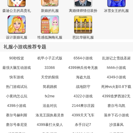
森迪公主的高贵礼
新娘的礼服
离婚律师情侣装扮
冰雪女王的礼服
服
设计新娘礼服
性感低胸晚礼服
芭比华丽礼服
礼服小游戏推荐专题
90秒投篮
机甲小子正式版
6564小游戏
乱游记之雪战圣诞
老人
最强大脑互动游戏
33366
4399神兵传奇无敌
hhhh小游戏
幸运版
快车游戏
天空的裂痕
海盗大战
4349小游戏
热门游戏试玩
简易跳棋
战地防守
死神vs火影0.8下载
小黄鸡怎么玩
fx2me
4322小游戏
4399造梦西游2无
敌版小游戏
4398小游戏
浴血对抗
2144摩尔庄园
赛尔号乌凯
赛尔号赫利斯
洛克王国执着灵兽
4399天天飞车
落井下石小游戏
赛尔号泰尼亚
4399暴打火柴人
杀手日记7
沙漠暴风